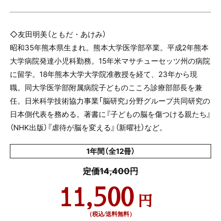
◇友田明美（ともだ・あけみ）
昭和35年熊本県生まれ。熊本大学医学部卒業。平成2年熊本
大学病院発達小児科勤務。15年米マサチューセッツ州の病院
に留学。18年熊本大学大学院准教授を経て、23年から現
職。同大学医学部附属病院子どものこころ診療部部長を兼
任。日米科学技術協力事業「脳研究」分野グループ共同研究の
日本側代表を務める。著書に『子どもの脳を傷つける親たち』
（NHK出版）『虐待が脳を変える』（新曜社）など。
1年間（全12冊）
定価14,400円
11,500
円
（税込/送料無料）