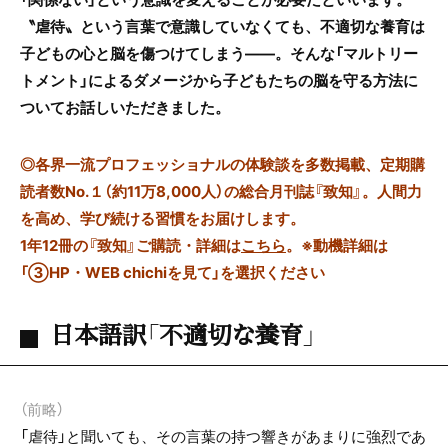
〝虐待〟という言葉で意識していなくても、不適切な養育は
子どもの心と脳を傷つけてしまう――。そんな「マルトリー
トメント」によるダメージから子どもたちの脳を守る方法に
ついてお話しいただきました。
◎
各界一流プロフェッショナルの体験談を多数掲載、定期購
読者数No.１（約11万8,000人）の総合月刊誌『致知』。人間力
を高め、学び続ける習慣をお届けします。
1年12冊の『致知』ご購読・詳細は
こちら
。
※動機詳細は
「③HP・WEB chichiを見て」を選択ください
日本語訳「不適切な養育」
（前略）
「虐待」と聞いても、その言葉の持つ響きがあまりに強烈であ