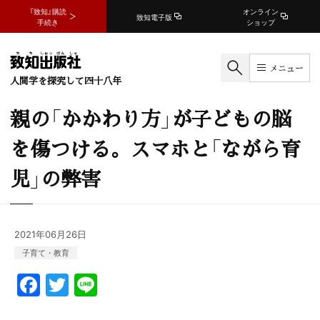
『致知』購読
オンライン
致知電子版
手続き
ショップ
メニュー
人間学を探究して四十八年
親の「かかわり方」が子どもの脳
を傷つける。スマホと「ながら育
児」の弊害
2021年06月26日
子育て・教育
F
T
Li
a
w
n