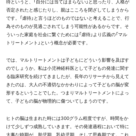
待というと、「自分には当てはまらない」と思ったり、人格が
否定されたと感じたりし、親はこころを閉ざしてしまうから
です。「虐待」と言うほどのものではないと考えることで、行
為そのものが見過ごされてしまう可能性があるからです。そ
ういった家庭を社会に繋ぐためには「虐待」より広義の「マル
トリートメント」という概念が必要です。
では、マルトリートメントは子どもにどういう影響を及ぼす
のでしょうか。私は小児神経科医として子どもの発達に関す
る臨床研究を続けてきましたが、長年のリサーチから見えて
きたのは、大人の不適切なかかわりによって子どもの脳が変
形するということでした。つまりマルトリートメントによっ
て、子どもの脳が物理的に傷ついてしまうのです。
ヒトの脳は生まれた時には
300
グラム程度ですが、時間をか
けて少しずつ成熟していきます。その発達過程において特に
大事な時期が、胎児期、乳幼児期、そして思春期です。これ