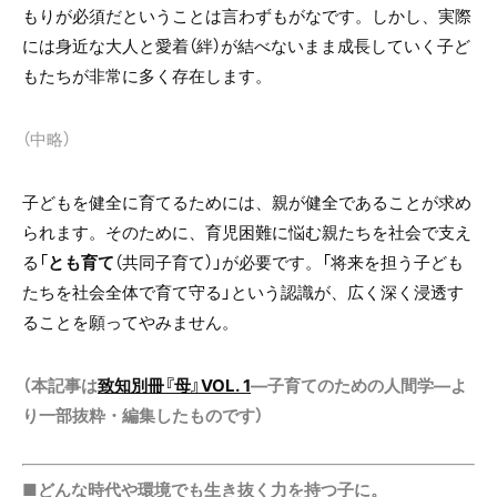
もりが必須だということは言わずもがなです。しかし、実際
には身近な大人と愛着（絆）が結べないまま成長していく子ど
もたちが非常に多く存在します。
（中略）
子どもを健全に育てるためには、親が健全であることが求め
られます。そのために、育児困難に悩む親たちを社会で支え
る「
とも育て
（共同子育て）」が必要です。「将来を担う子ども
たちを社会全体で育て守る」という認識が、広く深く浸透す
ることを願ってやみません。
（本記事は
致知別冊『母』VOL. 1
―子育てのための人間学―よ
り一部抜粋・編集したものです）
■どんな時代や環境でも生き抜く力を持つ子に。