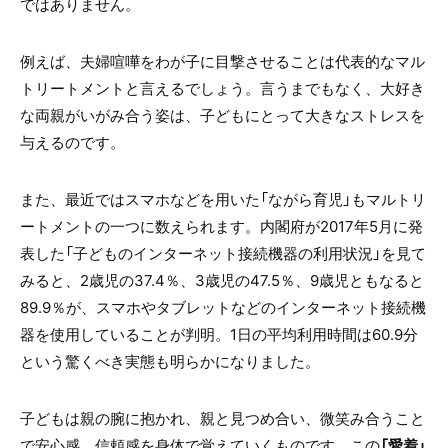
ではありません。
例えば、夫婦喧嘩をわが子に目撃させることは代表的なマル
トリートメントと言えるでしょう。言うまでもなく、大好き
な両親がいがみ合う姿は、子どもにとって大きなストレスを
与えるのです。
また、最近ではスマホなどを用いた「ながら育児」もマルトリ
ートメントの一つに数えられます。内閣府が
2017
年
5
月に発
表した「子どものインターネット接続機器の利用状況」を見て
みると、
2
歳児の
37.4
％、
3
歳児の
47.5
％、
9
歳児ともなると
89.9
％が、スマホやタブレットなどのインターネット接続機
器を使用していることが判明。
1
日の平均利用時間は
60.9
分
という驚くべき実態も明らかになりました。
子どもは親の腕に抱かれ、親と見つめ合い、微笑み合うこと
で安心感、信頼感を身体で覚えていくものです。この
「愛着」