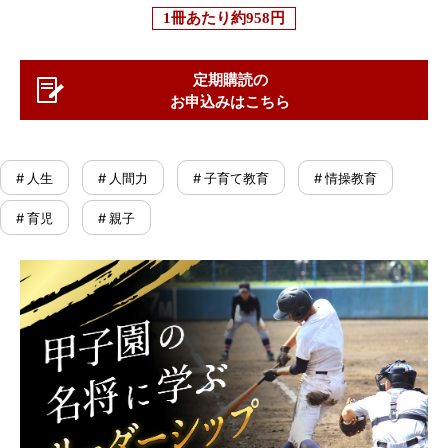
1冊あたり
約958円
定期購読の
お申込みはこちら
# 人生
# 人間力
# 子育て教育
# 情操教育
# 育児
# 親子