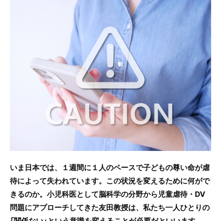
c
itt
e
e
er
b
o
o
k
いま日本では、１週間に１人のペースで子どもの尊い命が虐
待によって失われています。この状況を変えるために何がで
きるのか。小児科医として脳科学の分野から児童虐待・DV
問題にアプローチしてきた友田教授は、私たち一人ひとりの
「関係ない」という意識を変えることが必要だといいます。