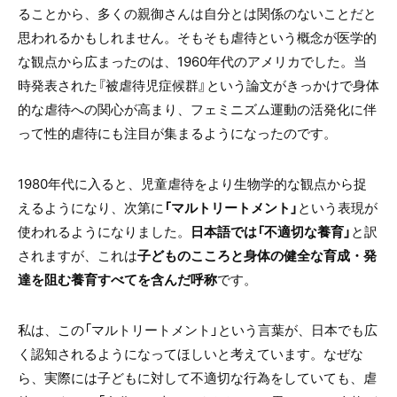
ることから、多くの親御さんは自分とは関係のないことだと
思われるかもしれません。そもそも虐待という概念が医学的
な観点から広まったのは、
1960
年代のアメリカでした。当
時発表された『被虐待児症候群』という論文がきっかけで身体
的な虐待への関心が高まり、フェミニズム運動の活発化に伴
って性的虐待にも注目が集まるようになったのです。
1980
年代に入ると、児童虐待をより生物学的な観点から捉
えるようになり、次第に
「マルトリートメント」
という表現が
使われるようになりました。
日本語では「不適切な養育」
と訳
されますが、これは
子どものこころと身体の健全な育成・発
達を阻む養育すべてを含んだ呼称
です。
私は、この「マルトリートメント」という言葉が、日本でも広
く認知されるようになってほしいと考えています。なぜな
ら、実際には子どもに対して不適切な行為をしていても、虐