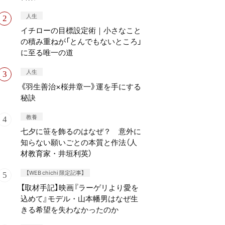
人生
イチローの目標設定術｜小さなこと
の積み重ねが「とんでもないところ」
に至る唯一の道
人生
《羽生善治×桜井章一》運を手にする
秘訣
教養
七夕に笹を飾るのはなぜ？ 意外に
知らない願いごとの本質と作法（人
材教育家・井垣利英）
【WEB chichi 限定記事】
【取材手記】映画『ラーゲリより愛を
込めて』モデル・山本幡男はなぜ生
きる希望を失わなかったのか