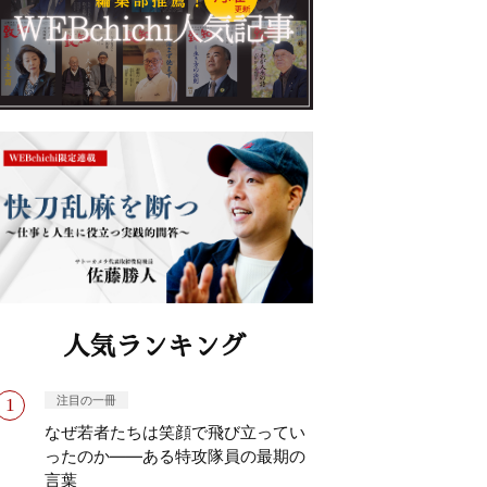
人気ランキング
注目の一冊
なぜ若者たちは笑顔で飛び立ってい
ったのか——ある特攻隊員の最期の
言葉