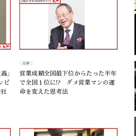
仕事
義」
営業成績全国最下位からたった半年
ンビ
で全国１位に!? ダメ営業マンの運
金社
命を変えた思考法