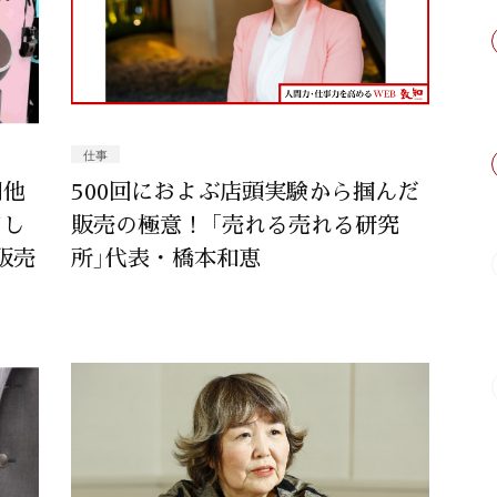
仕事
利他
500回におよぶ店頭実験から掴んだ
てし
販売の極意！ 「売れる売れる研究
販売
所」代表・橋本和恵