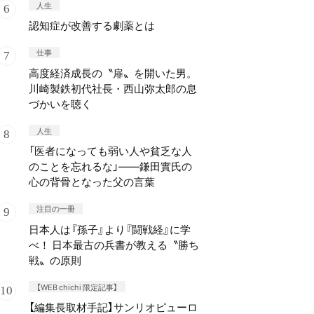
人生
認知症が改善する劇薬とは
仕事
高度経済成長の〝扉〟を開いた男。
川崎製鉄初代社長・西山弥太郎の息
づかいを聴く
人生
「医者になっても弱い人や貧乏な人
のことを忘れるな」——鎌田實氏の
心の背骨となった父の言葉
注目の一冊
日本人は『孫子』より『闘戦経』に学
べ！ 日本最古の兵書が教える〝勝ち
戦〟の原則
【WEB chichi 限定記事】
【編集長取材手記】サンリオピューロ