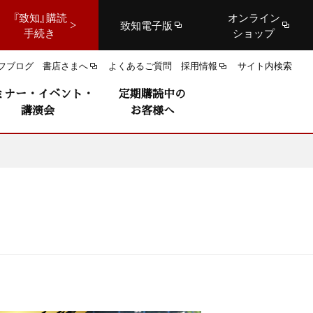
『致知』購読
オンライン
致知電子版
手続き
ショップ
フブログ
書店さまへ
よくあるご質問
採用情報
サイト内検索
ミナー・イベント・
定期購読中の
講演会
お客様へ