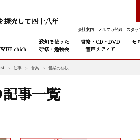
を探究して四十八年
会社案内
メルマガ登録
スタッ
致知を使った
書籍・CD・DVD
セ
WEB chichi
研修・勉強会
音声メディア
hi
仕事
営業
営業の秘訣
の記事一覧