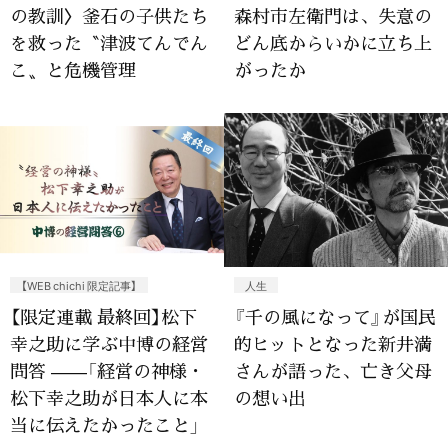
の教訓〉釜石の子供たち
森村市左衛門は、失意の
を救った〝津波てんでん
どん底からいかに立ち上
こ〟と危機管理
がったか
【WEB chichi 限定記事】
人生
【限定連載 最終回】松下
『千の風になって』が国民
幸之助に学ぶ中博の経営
的ヒットとなった新井満
問答 ——「経営の神様・
さんが語った、亡き父母
松下幸之助が日本人に本
の想い出
当に伝えたかったこと」