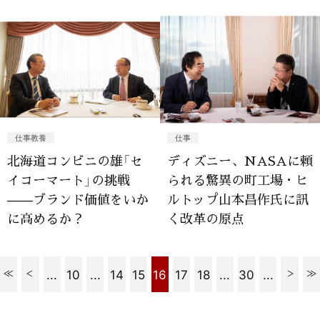
仕事教養
仕事
北海道コンビニの雄「セ
ディズニー、NASAに頼
イコーマート」の挑戦
られる驚異の町工場・ヒ
——ブランド価値をいか
ルトップ山本昌作氏に訊
に高めるか？
く改革の原点
...
10
...
14
15
16
17
18
...
30
...