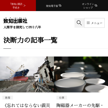
『致知』購読
オンライン
致知電子版
手続き
ショップ
メニュー
人間学を探究して四十八年
決断力の記事一覧
教養
仕事
〈忘れてはならない震災
陶磁器メーカーの先駆・