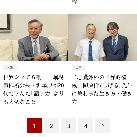
諦
人生
仕事
世界シェア８割──堀場
〝心臓外科の世界的権
製作所会長・堀場厚が20
威〟榊原仟(しげる)先生
代で学んだ「語学力」より
に教わった生き方・働き
も大切なこと
方
1
2
3
4