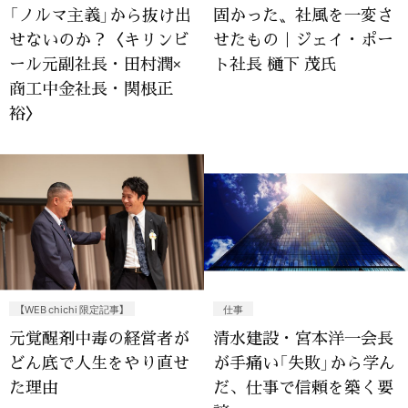
「ノルマ主義」から抜け出
固かった〟社風を一変さ
せないのか？〈キリンビ
せたもの｜ジェイ・ポー
ール元副社長・田村潤×
ト社長 樋下 茂氏
商工中金社長・関根正
裕〉
【WEB chichi 限定記事】
仕事
元覚醒剤中毒の経営者が
清水建設・宮本洋一会長
どん底で人生をやり直せ
が手痛い「失敗」から学ん
た理由
だ、仕事で信頼を築く要