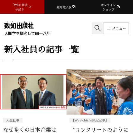
『致知』購読
オンライン
致知電子版
手続き
ショップ
メニュー
人間学を探究して四十八年
新入社員の記事一覧
人生仕事
【WEB chichi 限定記事】
なぜ多くの日本企業は
〝コンクリートのように