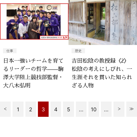
仕事
歴史
日本一強いチームを育て
吉田松陰の教授録〈2〉
るリーダーの哲学——駒
松陰の考えにしびれ、一
澤大学陸上競技部監督・
生涯それを貫いた知られ
大八木弘明
ざる人物
1
2
3
4
5
...
10
...