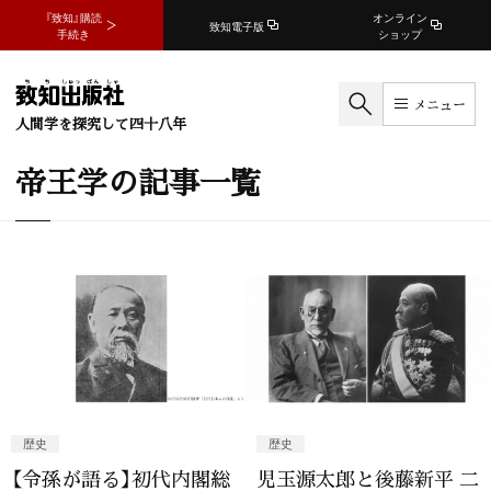
『致知』購読
オンライン
致知電子版
手続き
ショップ
メニュー
人間学を探究して四十八年
帝王学の記事一覧
歴史
歴史
【令孫が語る】初代内閣総
児玉源太郎と後藤新平 二