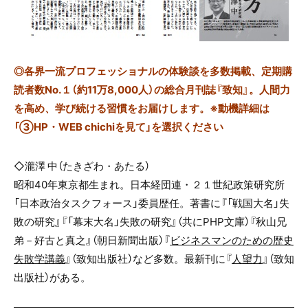
◎
各界一流プロフェッショナルの体験談を多数掲載、定期購
読者数No.１（約11万8,000人）の総合月刊誌『致知』。人間力
を高め、学び続ける習慣をお届けします。※動機詳細は
「③HP・WEB chichiを見て」を選択ください
◇瀧澤 中（たきざわ・あたる）
昭和40年東京都生まれ。日本経団連・２１世紀政策研究所
「日本政治タスクフォース」委員歴任。著書に『「戦国大名」失
敗の研究』『「幕末大名」失敗の研究』（共にPHP文庫）『秋山兄
弟－好古と真之』（朝日新聞出版）『
ビジネスマンのための歴史
失敗学講義
』（致知出版社）など多数。最新刊に『
人望力
』（致知
出版社）がある。