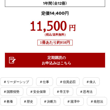
1年間（全12冊）
定価14,400円
11,500
円
（税込/送料無料）
1冊あたり
約958円
定期購読の
お申込みはこちら
# リーダーシップ
# 仕事
# 信賞必罰
# 偉人
# 国際情勢
# 安全保障
# 帝王学
# 思考法
# 教養
# 歴史
# 決断力
# 瀧澤中
# 発想法