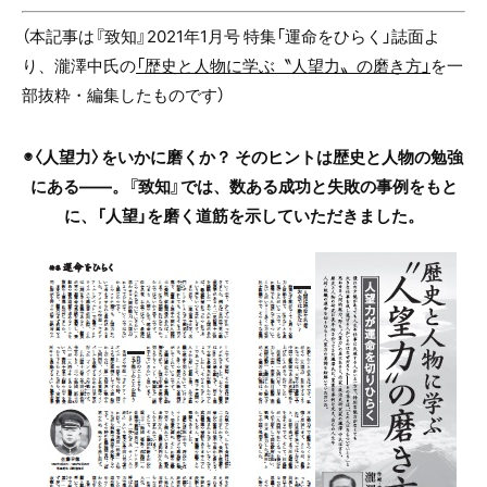
（本記事は『致知』2021年1月号 特集「運命をひらく」誌面よ
り、瀧澤中氏の
「歴史と人物に学ぶ〝人望力〟の磨き方」
を一
部抜粋・編集したものです）
◉〈人望力〉をいかに磨くか？ そのヒントは歴史と人物の勉強
にある――。『致知』では、数ある成功と失敗の事例をもと
に、「人望」を磨く道筋を示していただきました。