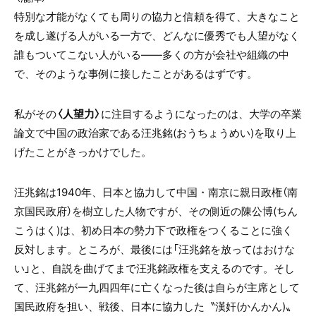
特別な才能がなくても周りの協力と信頼を得て、大きなこと
を成し遂げる人がいる一方で、どんなに優秀でも人望がなく
誰もついてこない人がいる――多くの方が会社や組織の中
で、そのような事例に接したことがあるはずです。
私がその
〈人望力〉
に注目するようになったのは、大学の卒業
論文で中国の政治家である汪兆銘(おうちょうめい)を取り上
げたことがきっかけでした。
汪兆銘は1940年、日本と協力して中国・南京に親日政権（南
京国民政府）を樹立した人物ですが、その側近の陳公博(ちん
こうはく)は、初め日本の勢力下で政権をつくることに強く
反対します。ところが、最後には「汪兆銘を放ってはおけな
い」と、自説を曲げてまで汪兆銘政権を支えるのです。そし
て、汪兆銘が一九四四年に亡くなった後は自らが主席として
国民政府を担い、戦後、日本に協力した〝漢奸(かんかん)〟