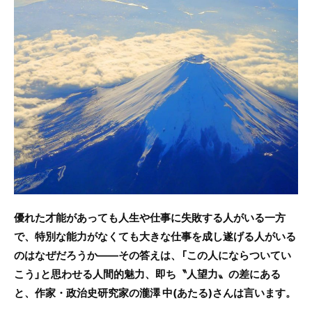
c
itt
e
e
er
b
o
o
k
優れた才能があっても人生や仕事に失敗する人がいる一方
で、特別な能力がなくても大きな仕事を成し遂げる人がいる
のはなぜだろうか――その答えは、「この人にならついてい
こう」と思わせる人間的魅力、即ち〝人望力〟の差にある
と、作家・政治史研究家の瀧澤 中(あたる)さんは言います。