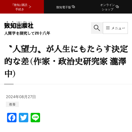
『致知』購読
オンライン
致知電子版
手続き
ショップ
メニュー
人間学を探究して四十八年
〝人望力〟が人生にもたらす決定
的な差（作家・政治史研究家 瀧澤
中）
2024年08月27日
教養
F
T
Li
a
w
n