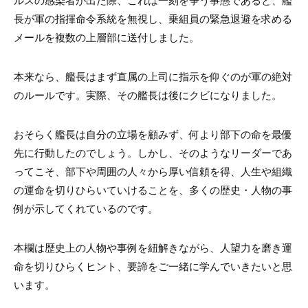
ルスの感染者が出た際、これは一刻を争う事態であると、艦
長が軍の指揮命令系統を無視し、乗組員の緊急退避を求める
メールを複数の上層部に送付しました。
本来なら、艦長はまず直属の上司に指示を仰ぐのが軍の絶対
のルールです。実際、その艦長は後にクビになりました。
おそらく艦長は自分の立場を顧みず、何より部下の命を最優
先に行動したのでしょう。しかし、そのようなリーダーであ
ってこそ、部下や周囲の人々から厚い信頼を得、人生や組織
の運命を切りひらいていけることを、多くの歴史・人物の事
例が示してくれているのです。
本欄は歴史上の人物や事例を紐解きながら、人望力を磨き運
命を切りひらくヒント、要諦をご一緒に学んでいきたいと思
います。