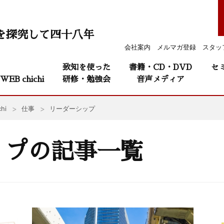
を探究して四十八年
会社案内
メルマガ登録
スタッ
致知を使った
書籍・CD・DVD
セ
WEB chichi
研修・勉強会
音声メディア
hi
仕事
リーダーシップ
ップの記事一覧