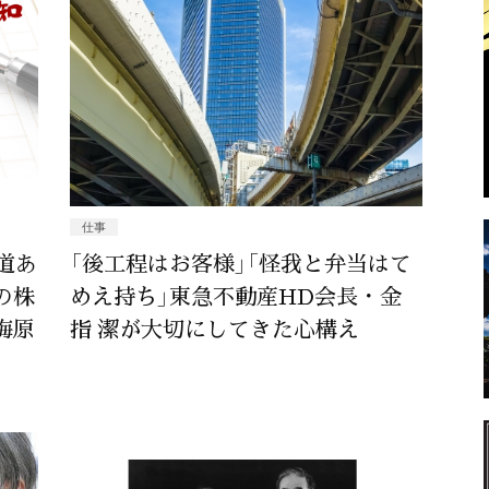
仕事
道あ
「後工程はお客様」「怪我と弁当はて
の株
めえ持ち」東急不動産HD会長・金
梅原
指 潔が大切にしてきた心構え