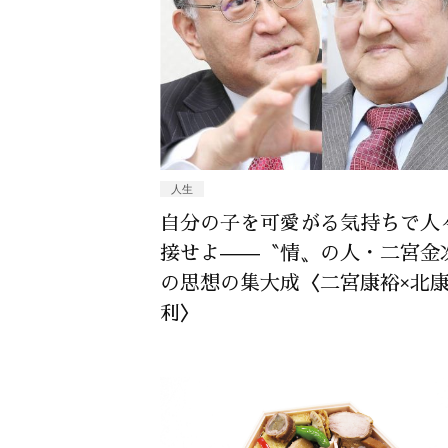
人生
自分の子を可愛がる気持ちで人
接せよ——〝情〟の人・二宮金
の思想の集大成〈二宮康裕×北
利〉