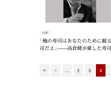
仕事
「俺の寿司はあなたのために握
司だよ」——高倉健が愛した寿
...
2
3
4