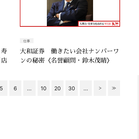
仕事
る寿
大和証券 働きたい会社ナンバーワ
司店
ンの秘密〈名誉顧問・鈴木茂晴〉
5
6
...
10
20
30
...