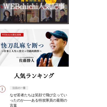
人気ランキング
注目の一冊
なぜ若者たちは笑顔で飛び立ってい
ったのか——ある特攻隊員の最期の
言葉