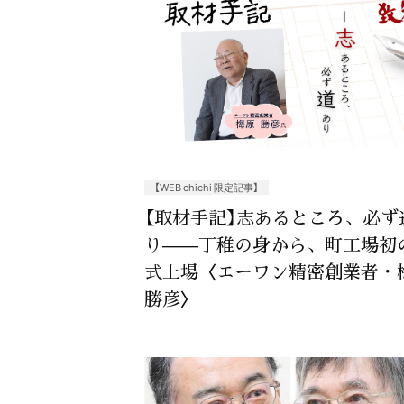
【WEB chichi 限定記事】
【取材手記】志あるところ、必ず
り——丁稚の身から、町工場初
式上場〈エーワン精密創業者・
勝彦〉