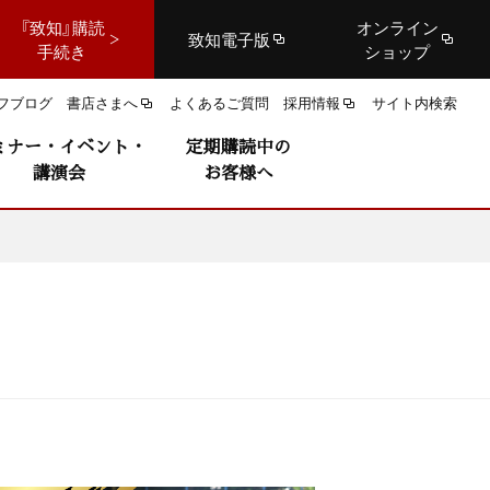
『致知』購読
オンライン
致知電子版
手続き
ショップ
フブログ
書店さまへ
よくあるご質問
採用情報
サイト内検索
ミナー・イベント・
定期購読中の
講演会
お客様へ