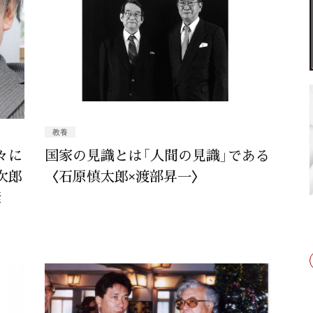
教養
々に
国家の見識とは「人間の見識」である
次郎
〈石原慎太郎×渡部昇一〉
康