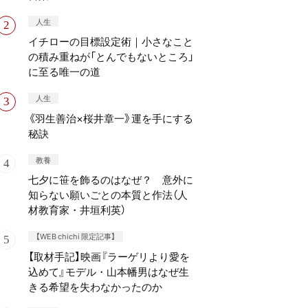
人生
イチローの目標設定術｜小さなこと
の積み重ねが「とんでもないところ」
に至る唯一の道
人生
《羽生善治×桜井章一》運を手にする
秘訣
教養
七夕に笹を飾るのはなぜ？ 意外に
知らない願いごとの本質と作法（人
材教育家・井垣利英）
【WEB chichi 限定記事】
【取材手記】映画『ラーゲリより愛を
込めて』モデル・山本幡男はなぜ生
きる希望を失わなかったのか