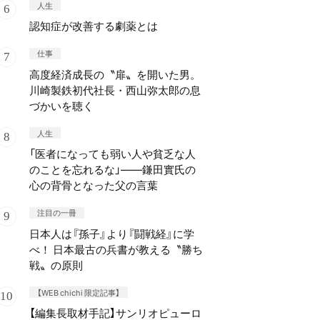
人生
認知症が改善する劇薬とは
仕事
高度経済成長の〝扉〟を開いた男。
川崎製鉄初代社長・西山弥太郎の息
づかいを聴く
人生
「医者になっても弱い人や貧乏な人
のことを忘れるな」——鎌田實氏の
心の背骨となった父の言葉
注目の一冊
日本人は『孫子』より『闘戦経』に学
べ！ 日本最古の兵書が教える〝勝ち
戦〟の原則
【WEB chichi 限定記事】
【編集長取材手記】サンリオピューロ