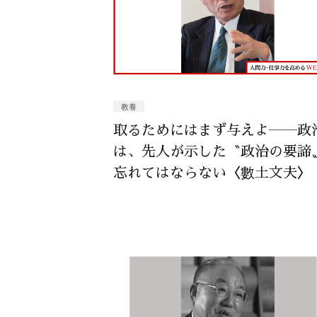
教養
取るためにはまず与えよ――政
は、先人が示した〝政治の要諦
忘れてはならない〈數土文夫〉