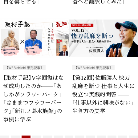
目を曇らせる」
器へと翻訳してみた」
【WEB chichi 限定記事】
【WEB chichi 限定記事】
【取材手記】V字回復はな
【第12回】佐藤勝人 快刀
ぜ成功したのか——「あ
乱麻を断つ 仕事と人生に
しかがフラワーパーク」
役立つ実践的問答 ——
「はままつフラワーパー
「仕事以外に興味がない」
ク」「新江ノ島水族館」の
生き方の美学
事例に学ぶ