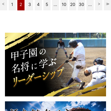
1
2
3
4
5
...
10
20
30
...