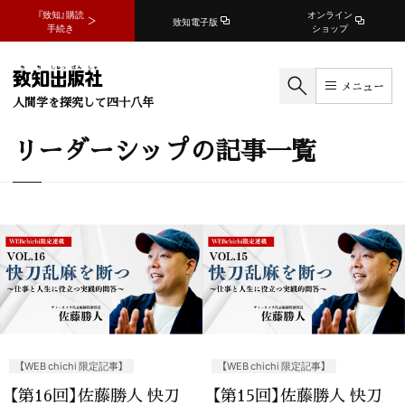
『致知』購読
オンライン
致知電子版
手続き
ショップ
メニュー
人間学を探究して四十八年
リーダーシップの記事一覧
【WEB chichi 限定記事】
【WEB chichi 限定記事】
【第16回】佐藤勝人 快刀
【第15回】佐藤勝人 快刀