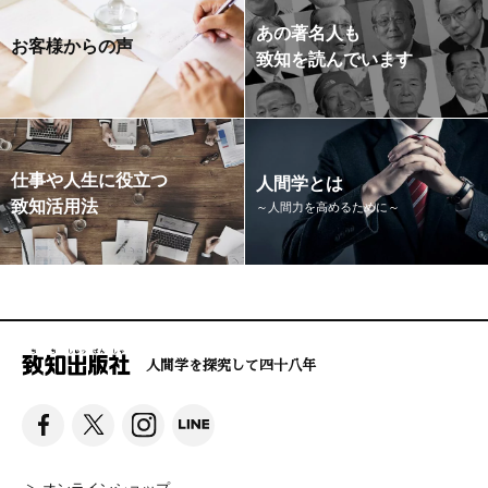
あの著名人も
お客様からの声
致知を読んでいます
仕事や人生に役立つ
人間学とは
致知活用法
～人間力を高めるために～
人間学を探究して四十八年
オンラインショップ