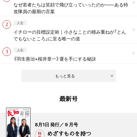
なぜ若者たちは笑顔で飛び立っていったのか——ある特
攻隊員の最期の言葉
人生
イチローの目標設定術｜小さなことの積み重ねが「とん
でもないところ」に至る唯一の道
人生
《羽生善治×桜井章一》運を手にする秘訣
もっと見る
最新号
8月1日 発行／ 9 月号
めざすものを持つ