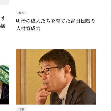
教養
「す
明治の偉人たちを育てた吉田松陰の
鴨居
人材育成力
仕事