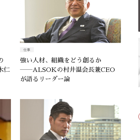
仕事
の
強い人材、組織をどう創るか
木仁
――ALSOKの村井温会長兼CEO
が語るリーダー論