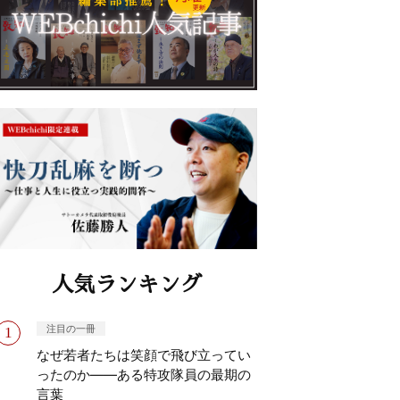
人気ランキング
注目の一冊
なぜ若者たちは笑顔で飛び立ってい
ったのか——ある特攻隊員の最期の
言葉