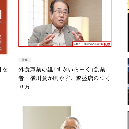
仕事
日を
外食産業の雄「すかいらーく」創業
者・横川竟が明かす、繁盛店のつく
り方