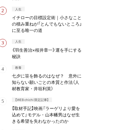
人生
イチローの目標設定術｜小さなこと
の積み重ねが「とんでもないところ」
に至る唯一の道
人生
《羽生善治×桜井章一》運を手にする
秘訣
教養
七夕に笹を飾るのはなぜ？ 意外に
知らない願いごとの本質と作法（人
材教育家・井垣利英）
【WEB chichi 限定記事】
【取材手記】映画『ラーゲリより愛を
込めて』モデル・山本幡男はなぜ生
きる希望を失わなかったのか