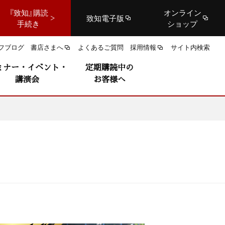
『致知』購読
オンライン
致知電子版
手続き
ショップ
フブログ
書店さまへ
よくあるご質問
採用情報
サイト内検索
ミナー・イベント・
定期購読中の
講演会
お客様へ