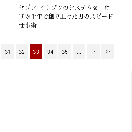
セブン-イレブンのシステムを、わ
ずか半年で創り上げた男のスピード
仕事術
31
32
33
34
35
...