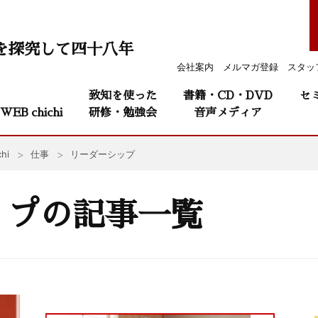
を探究して四十八年
会社案内
メルマガ登録
スタッ
致知を使った
書籍・CD・DVD
セ
WEB chichi
研修・勉強会
音声メディア
hi
仕事
リーダーシップ
ップの記事一覧