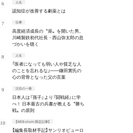
人生
認知症が改善する劇薬とは
仕事
高度経済成長の〝扉〟を開いた男。
川崎製鉄初代社長・西山弥太郎の息
づかいを聴く
人生
「医者になっても弱い人や貧乏な人
のことを忘れるな」——鎌田實氏の
心の背骨となった父の言葉
注目の一冊
日本人は『孫子』より『闘戦経』に学
べ！ 日本最古の兵書が教える〝勝ち
戦〟の原則
【WEB chichi 限定記事】
【編集長取材手記】サンリオピューロ