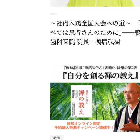
～社内木鶏全国大会への道～ 
べては患者さんのために」――
歯科医院 院長・鴨居弘樹
教養