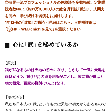
◎
各界一流プロフェッショナルの体験談を多数掲載、定期購
読者数No.１（約11万8,000人）の総合月刊誌『致知』。人間力
を高め、学び続ける習慣をお届けします。
1年12冊の『致知』ご購読・詳細は
こちら
。
※動機詳細は
「③HP・WEB chichiを見て」を選択ください
心に「武」を秘めているか
【原文】
我が武なるものは天地の初めに在り、しかして一気に天地を
両(わか)つ。雛(ひな)の卵を割るがごとし。故に我が道は万
物の根元、百家の権與(けんよ)なり。
【現代語訳】
私たち日本人の「武」というものは天地の初めからあるもので
ある。その「武」の力によって天と地が分かれたのだ。それは