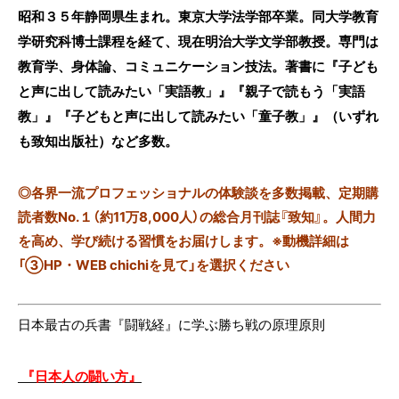
昭和３５年静岡県生まれ。東京大学法学部卒業。同大学教育
学研究科博士課程を経て、現在明治大学文学部教授。専門は
教育学、身体論、コミュニケーション技法。著書に『子ども
と声に出して読みたい「実語教」』『親子で読もう「実語
教」』『子どもと声に出して読みたい「童子教」』（いずれ
も致知出版社）など多数。
◎
各界一流プロフェッショナルの体験談を多数掲載、定期購
読者数No.１（約11万8,000人）の総合月刊誌『致知』。人間力
を高め、学び続ける習慣をお届けします。※動機詳細は
「③HP・WEB chichiを見て」を選択ください
日本最古の兵書『闘戦経』に学ぶ勝ち戦の原理原則
『日本人の闘い方』