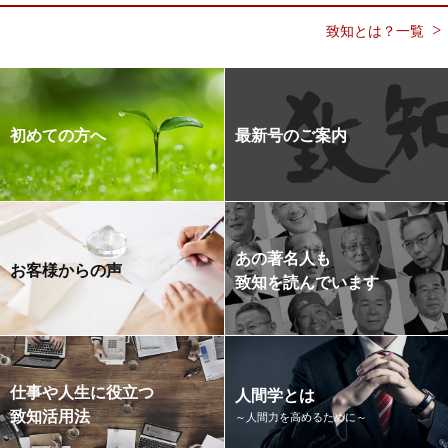
致知とは？一覧
初めての方へ
最新号のご案内
あの著名人も
お客様からの声
致知を読んでいます
仕事や人生に役立つ
人間学とは
致知活用法
～人間力を高めるために～