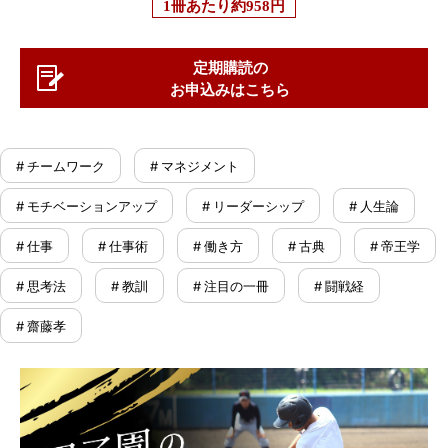
1冊あたり
約958円
定期購読の
お申込みはこちら
# チームワーク
# マネジメント
# モチベーションアップ
# リーダーシップ
# 人生論
# 仕事
# 仕事術
# 働き方
# 古典
# 帝王学
# 思考法
# 教訓
# 注目の一冊
# 闘戦経
# 齋藤孝