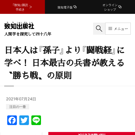
『致知』購読
オンライン
致知電子版
手続き
ショップ
メニュー
人間学を探究して四十八年
日本人は『孫子』より『闘戦経』に
学べ！ 日本最古の兵書が教える
〝勝ち戦〟の原則
2021年07月24日
注目の一冊
F
T
Li
a
w
n