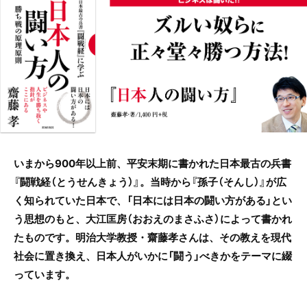
c
itt
e
e
er
b
o
o
k
いまから900年以上前、平安末期に書かれた日本最古の兵書
『闘戦経（とうせんきょう）』。当時から『孫子（そんし）』が広
く知られていた日本で、「日本には日本の闘い方がある」とい
う思想のもと、大江匡房（おおえのまさふさ）によって書かれ
たものです。明治大学教授・齋藤孝さんは、その教えを現代
社会に置き換え、日本人がいかに「闘う」べきかをテーマに綴
っています。