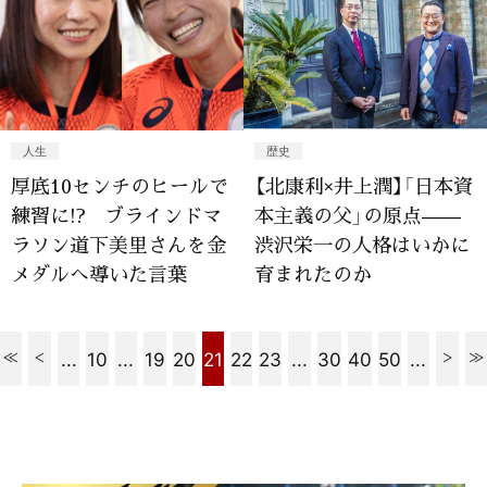
人生
歴史
厚底10センチのヒールで
【北康利×井上潤】「日本資
練習に!? ブラインドマ
本主義の父」の原点——
ラソン道下美里さんを金
渋沢栄一の人格はいかに
メダルへ導いた言葉
育まれたのか
...
10
...
19
20
21
22
23
...
30
40
50
...