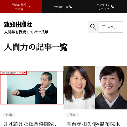
『致知』購読
オンライン
致知電子版
手続き
ショップ
メニュー
人間学を探究して四十八年
人間力の記事一覧
仕事
仕事
負け続けた総合格闘家、
高台寺和久傳×湯布院玉