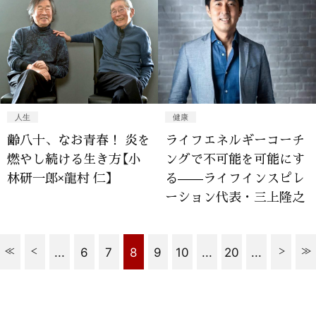
人生
健康
齢八十、なお青春！ 炎を
ライフエネルギーコーチ
燃やし続ける生き方【小
ングで不可能を可能にす
林研一郎×龍村 仁】
る——ライフインスピレ
ーション代表・三上隆之
...
6
7
8
9
10
...
20
...