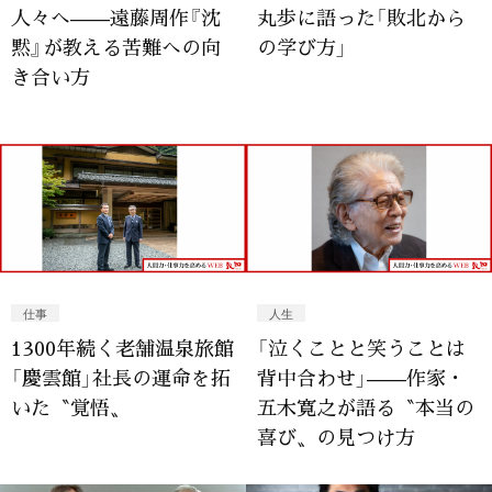
人々へ——遠藤周作『沈
丸歩に語った「敗北から
黙』が教える苦難への向
の学び方」
き合い方
仕事
人生
1300年続く老舗温泉旅館
「泣くことと笑うことは
「慶雲館」社長の運命を拓
背中合わせ」——作家・
いた〝覚悟〟
五木寛之が語る〝本当の
喜び〟の見つけ方