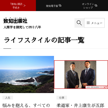
『致知』購読
オンライン
致知電子版
手続き
ショップ
メニュー
人間学を探究して四十八年
ライフスタイルの記事一覧
人生
仕事
悩みを抱える、すべての
柔道家・井上康生が五郎