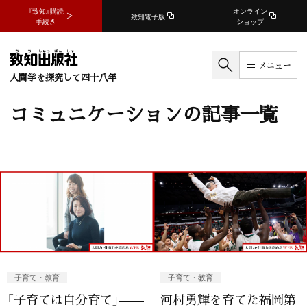
『致知』購読
オンライン
致知電子版
手続き
ショップ
メニュー
人間学を探究して四十八年
コミュニケーションの記事一覧
子育て・教育
子育て・教育
「子育ては自分育て」——
河村勇輝を育てた福岡第