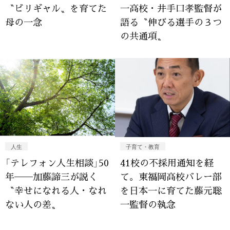
〝ビリギャル〟を育てた
一高校・井手口孝監督が
母の一念
語る〝伸びる選手の３つ
の共通項〟
人生
子育て・教育
「テレフォン人生相談」50
41校の不採用通知を経
年──加藤諦三が説く
て。東福岡高校バレー部
〝幸せになれる人・なれ
を日本一に育てた藤元聡
ない人の差〟
一監督の執念