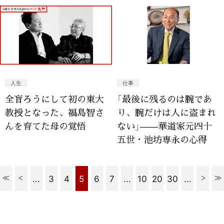
人生
仕事
全盲ろうにして初の東大
「最後に残るのは腕であ
教授となった、福島智さ
り、腕だけは人に盗まれ
んを育てた母の覚悟
ない」——華道家元四十
五世・池坊専永の心得
...
3
4
5
6
7
...
10
20
30
...