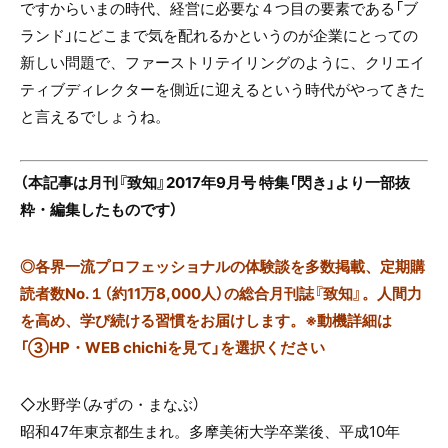
ですからいまの時代、経営に必要な４つ目の要素である「ブ
ランド」にどこまで気を配れるかというのが企業にとっての
新しい問題で、ファーストリテイリングのように、クリエイ
ティブディレクターを側近に迎えるという時代がやってきた
と言えるでしょうね。
（本記事は月刊『致知』2017年9月号 特集「閃き」より一部抜
粋・編集したものです）
◎
各界一流プロフェッショナルの体験談を多数掲載、定期購
読者数No.１（約11万8,000人）の総合月刊誌『致知』。人間力
を高め、学び続ける習慣をお届けします。※動機詳細は
「③HP・WEB chichiを見て」を選択ください
◇水野学（みずの・まなぶ）
昭和
47
年東京都生まれ。多摩美術大学卒業後、平成
10
年