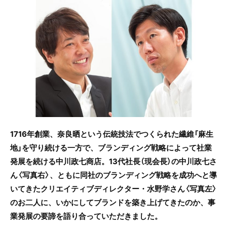
c
itt
e
e
er
b
o
o
k
1716年創業、奈良晒という伝統技法でつくられた繊維「麻生
地」を守り続ける一方で、ブランディング戦略によって社業
発展を続ける中川政七商店。13代社長（現会長）の中川政七さ
ん〈写真右〉、ともに同社のブランディング戦略を成功へと導
いてきたクリエイティブディレクター・水野学さん〈写真左〉
のお二人に、いかにしてブランドを築き上げてきたのか、事
業発展の要諦を語り合っていただきました。