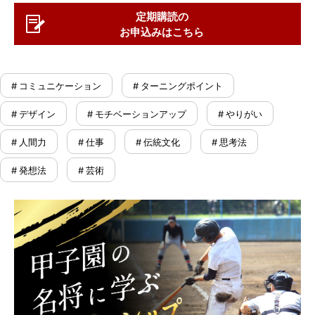
定期購読の
お申込みはこちら
# コミュニケーション
# ターニングポイント
# デザイン
# モチベーションアップ
# やりがい
# 人間力
# 仕事
# 伝統文化
# 思考法
# 発想法
# 芸術