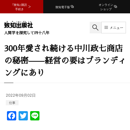
『致知』購読
オンライン
致知電子版
手続き
ショップ
メニュー
人間学を探究して四十八年
300年愛され続ける中川政七商店
の秘密——経営の要はブランディ
ングにあり
2022年09月02日
仕事
F
T
Li
a
w
n