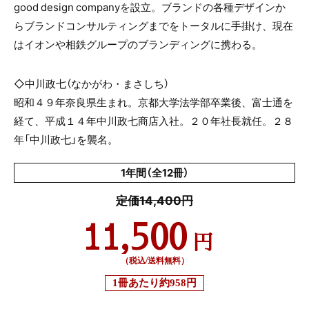
good design company
を設立。ブランドの各種デザインか
らブランドコンサルティングまでをトータルに手掛け、現在
はイオンや相鉄グループのブランディングに携わる。
◇中川政七（なかがわ・まさしち）
昭和４９年奈良県生まれ。京都大学法学部卒業後、富士通を
経て、平成１４年中川政七商店入社。２０年社長就任。２８
年「中川政七」を襲名。
1年間（全12冊）
定価14,400円
11,500
円
（税込/送料無料）
1冊あたり
約958円