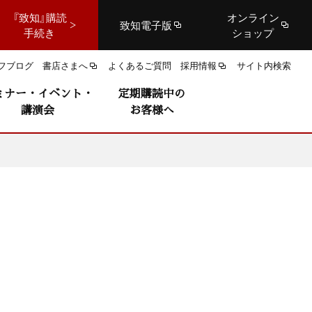
『致知』購読
オンライン
致知電子版
手続き
ショップ
フブログ
書店さまへ
よくあるご質問
採用情報
サイト内検索
ミナー・イベント・
定期購読中の
講演会
お客様へ