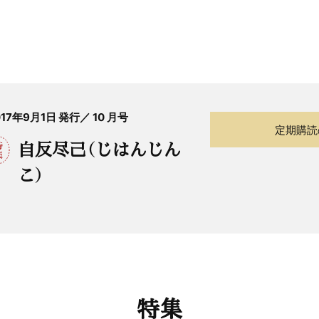
017年9月1日 発行／ 10 月号
定期購読
自反尽己（じはんじん
こ）
特集