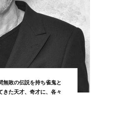
間無敗の伝説を持ち雀鬼と
てきた天才、奇才に、各々