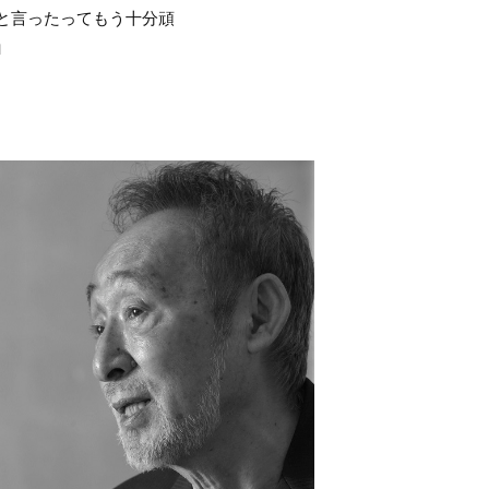
と言ったってもう十分頑
」