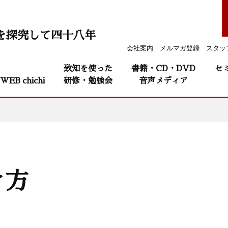
を探究して四十八年
会社案内
メルマガ登録
スタッ
致知を使った
書籍・CD・DVD
セ
WEB chichi
研修・勉強会
音声メディア
き方