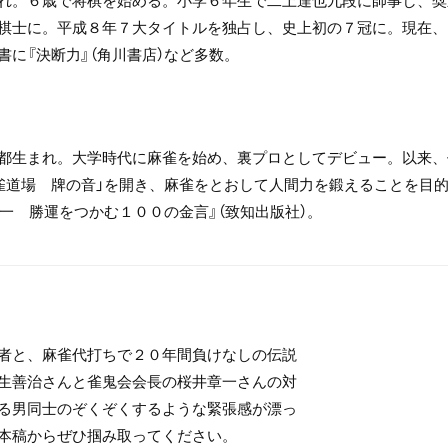
棋士に。平成８年７大タイトルを独占し、史上初の７冠に。現在、
に『決断力』（角川書店）など多数。
都生まれ。大学時代に麻雀を始め、裏プロとしてデビュー。以来、
雀道場 牌の音」を開き、麻雀をとおして人間力を鍛えることを目的
章一 勝運をつかむ１００の金言』（致知出版社）。
者と、麻雀代打ちで２０年間負けなしの伝説
生善治さんと雀鬼会会長の桜井章一さんの対
る男同士のぞくぞくするような緊張感が漂っ
本稿からぜひ掴み取ってください。