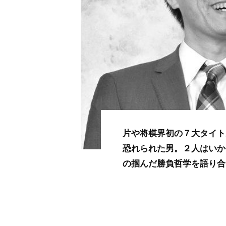
片や将棋界初の７大タイト
恐れられた男。２人はいか
の掴んだ勝負哲学を語り合