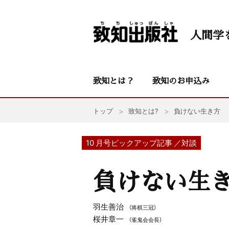
人間学
致知とは？
致知のお申込み
トップ
致知とは?
負けない生き方
10 月号ピックアップ記事 ／対談
負けない生
羽生善治
（将棋三冠）
桜井章一
（雀鬼会会長）