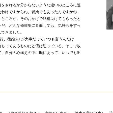
何をされるか分からないような連中のところに連
たわけですからね。愛嬌でもあったんですかね、
うところが。そのおかげで結構助けてもらったと
ただ、どんな修羅場に直面しても、気持ちをすっ
んできました。
行、後始末』が大事だっていつも言うんだけ
前もってあるものだと僕は思っている。そこで改
て、自分の心構えの中に既にあって、いつでも出
れ。６歳で将棋を始める。小学６年生で二上達也九段に師事し、奨