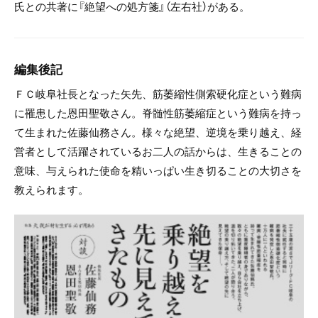
氏との共著に『絶望への処方箋』（左右社）がある。
編集後記
ＦＣ岐阜社長となった矢先、筋萎縮性側索硬化症という難病
に罹患した恩田聖敬さん。脊髄性筋萎縮症という難病を持っ
て生まれた佐藤仙務さん。様々な絶望、逆境を乗り越え、経
営者として活躍されているお二人の話からは、生きることの
意味、与えられた使命を精いっぱい生き切ることの大切さを
教えられます。