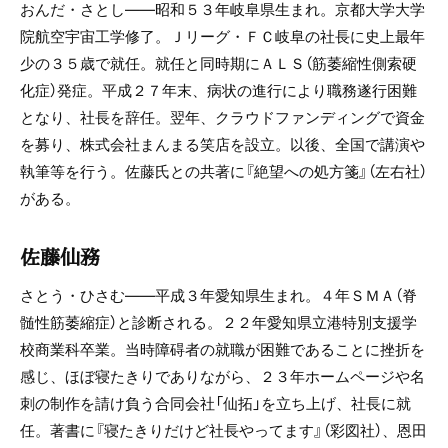
おんだ・さとし——昭和５３年岐阜県生まれ。京都大学大学
院航空宇宙工学修了。Ｊリーグ・ＦＣ岐阜の社長に史上最年
少の３５歳で就任。就任と同時期にＡＬＳ（筋萎縮性側索硬
化症）発症。平成２７年末、病状の進行により職務遂行困難
となり、社長を辞任。翌年、クラウドファンディングで資金
を募り、株式会社まんまる笑店を設立。以後、全国で講演や
執筆等を行う。佐藤氏との共著に『絶望への処方箋』（左右社）
がある。
佐藤仙務
さとう・ひさむ——平成３年愛知県生まれ。４年ＳＭＡ（脊
髄性筋萎縮症）と診断される。２２年愛知県立港特別支援学
校商業科卒業。当時障碍者の就職が困難であることに挫折を
感じ、ほぼ寝たきりでありながら、２３年ホームページや名
刺の制作を請け負う合同会社「仙拓」を立ち上げ、社長に就
任。著書に『寝たきりだけど社長やってます』（彩図社）、恩田