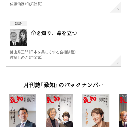
佐藤仙務（仙拓社長）
対談
命を知り、命を立つ
鍵山秀三郎（日本を美しくする会相談役）
佐藤しのぶ（声楽家）
月刊誌『致知』のバックナンバー