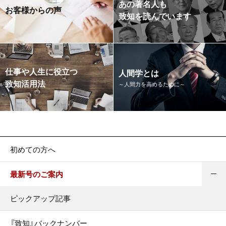
あの著名人も
お客様からの声
致知を読んでいます
仕事や人生に役立つ
人間学とは
致知活用法
～人間力を高めるために～
初めての方へ
最新号のご案内
ピックアップ記事
『致知』バックナンバー