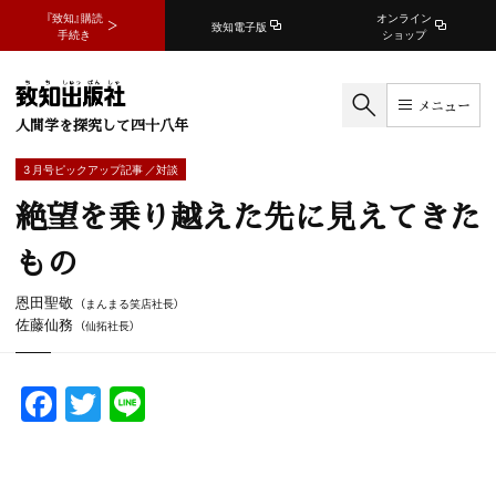
『致知』購読
オンライン
致知電子版
手続き
ショップ
メニュー
人間学を探究して四十八年
3 月号ピックアップ記事 ／対談
絶望を乗り越えた先に見えてきた
もの
恩田聖敬
（まんまる笑店社長）
佐藤仙務
（仙拓社長）
F
T
Li
a
w
n
c
itt
e