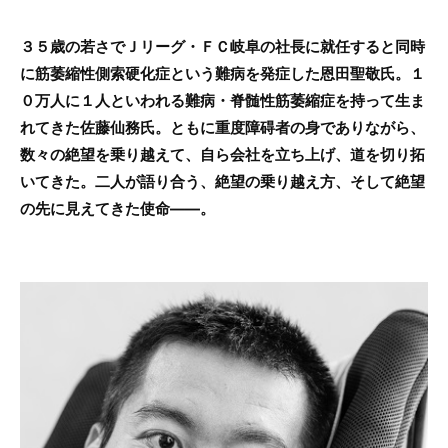
e
er
b
３５歳の若さでＪリーグ・ＦＣ岐阜の社長に就任すると同時
o
に筋萎縮性側索硬化症という難病を発症した恩田聖敬氏。１
o
０万人に１人といわれる難病・脊髄性筋萎縮症を持って生ま
れてきた佐藤仙務氏。ともに重度障碍者の身でありながら、
k
数々の絶望を乗り越えて、自ら会社を立ち上げ、道を切り拓
いてきた。二人が語り合う、絶望の乗り越え方、そして絶望
の先に見えてきた使命――。