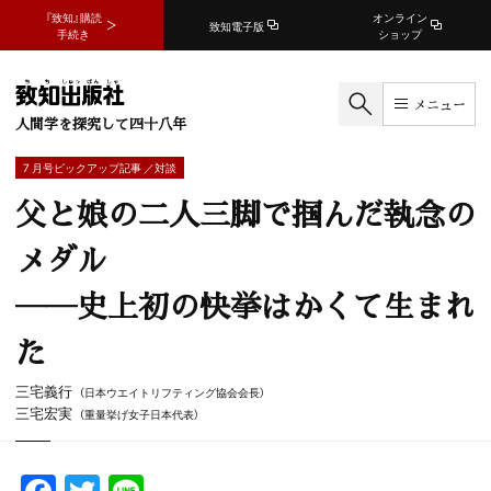
『致知』購読
オンライン
致知電子版
手続き
ショップ
メニュー
人間学を探究して四十八年
7 月号ピックアップ記事 ／対談
父と娘の二人三脚で掴んだ執念の
メダル
――史上初の快挙はかくて生まれ
た
三宅義行
（日本ウエイトリフティング協会会長）
三宅宏実
（重量挙げ女子日本代表）