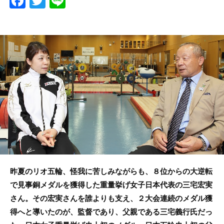
F
T
Li
a
w
n
c
itt
e
e
er
b
o
o
k
昨夏のリオ五輪、怪我に苦しみながらも、８位からの大逆転
で見事銅メダルを獲得した重量挙げ女子日本代表の三宅宏実
さん。その宏実さんを誰よりも支え、２大会連続のメダル獲
得へと導いたのが、監督であり、父親である三宅義行氏だっ