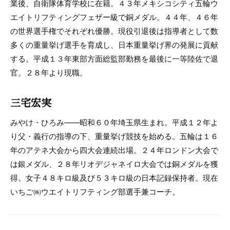
業後、自衛隊体育学校に在籍。４３年メキシコシティ五輪ウ
エイトリフティングフェザー級で銅メダル。４４年、４６年
の世界選手権でそれぞれ優勝。現役引退後は指導者として数
多くの重量挙げ選手を育成し、日本重量挙げ界の発展に貢献
する。平成１３年東部方面総監部勤務を最後に一等陸佐で退
官。２８年より現職。
三宅宏実
みやけ・ひろみ――昭和６０年埼玉県生まれ。平成１２年よ
り父・義行の指導の下、重量挙げ競技を始める。五輪は１６
年のアテネ大会から四大会連続出場。２４年ロンドン大会で
は銀メダル、２８年リオデジャネイロ大会では銅メダルを獲
得。女子４８キロ級及び５３キロ級の日本記録保持者。現在
いちご㈱ウエイトリフティング部選手兼コーチ。