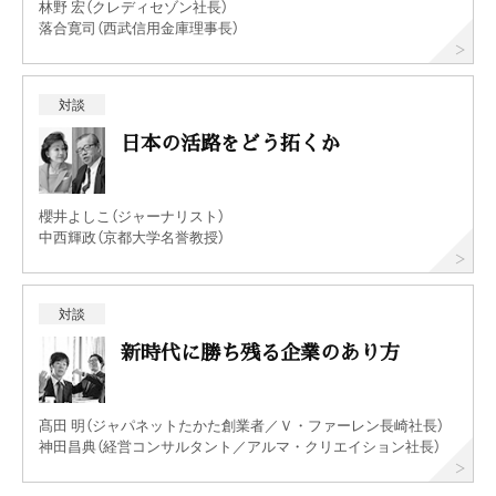
林野 宏（クレディセゾン社長）
落合寛司（西武信用金庫理事長）
対談
日本の活路をどう拓くか
櫻井よしこ（ジャーナリスト）
中西輝政（京都大学名誉教授）
対談
新時代に勝ち残る企業のあり方
髙田 明（ジャパネットたかた創業者／Ｖ・ファーレン長崎社長）
神田昌典（経営コンサルタント／アルマ・クリエイション社長）