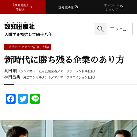
『致知』購読
オンライン
致知電子版
手続き
ショップ
メニュー
人間学を探究して四十八年
2 月号ピックアップ記事 ／対談
新時代に勝ち残る企業のあり方
髙田 明
（ジャパネットたかた創業者／Ｖ・ファーレン長崎社長）
神田昌典
（経営コンサルタント／アルマ・クリエイション社長）
F
T
Li
a
w
n
c
itt
e
e
er