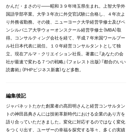
かんだ・まさのり――昭和３９年埼玉県生まれ。上智大学外
国語学部卒業。大学３年次に外交官試験に合格し、４年次よ
り外務省勤務。その後、ニューヨーク大学経営学修士及びペ
ンシルバニア大学ウォーオンスクール経営学修士（MBA）取
得。コンサルティング会社を経て、平成７年米国ワールプー
ル社日本代表に就任。１０年経営コンサルタントとして独
立。現在アルマ・クリエイション社長。著書に『あなたの会
社が最速で変わる７つの戦略』（フォレスト出版）『都合のいい
読書術』（PHPビジネス新書）など多数。
編集後記
ジャパネットたかた創業者の髙田明さんと経営コンサルタン
トの神田昌典さんには技術革新時代における企業のあり方を
語り合っていただきました。変化に対応するのではなく変化
をつくり出す、ユーザーの幸福を探究する等々、多くの実績