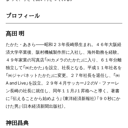
プロフィール
髙田 明
たかた・あきら――昭和２３年長崎県生まれ。４６年大阪経
済大学卒業後、阪村機械製作所に入社し、海外勤務を経験。
４９年家業の写真店「㈲カメラのたかた」に入り、６１年分離
独立して「㈱たかた」を設立、社長となる。平成１１年社名を
「㈱ジャパネットたかた」に変更。２７年社長を退任し、「㈱
A and Live」を設立。２９年４月サッカーJ２のV・ファーレ
ン長崎の社長に就任し、同年１１月J１昇格へと導く。著書
に『伝えることから始めよう』（東洋経済新報社）『９０秒にか
けた男』（日本経済新聞出版社）。
神田昌典