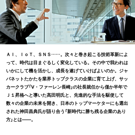
b
o
o
k
ＡＩ、ＩｏＴ、ＳＮＳ……。次々と巻き起こる技術革新によ
って、時代は目まぐるしく変化している。その中で我われは
いかにして機を活かし、成長を遂げていけばよいのか。ジャ
パネットたかたを業界トップクラスの企業に育て上げ、サッ
カークラブ「Ⅴ・ファーレン長崎」の社長就任から僅か半年で
Ｊ１昇格へと導いた髙田明氏と、先進的な手法を駆使して
数々の企業の未来を開き、日本のトップマーケターにも選出
された神田昌典氏が語り合う「新時代に勝ち残る企業のあり
方」とは――。