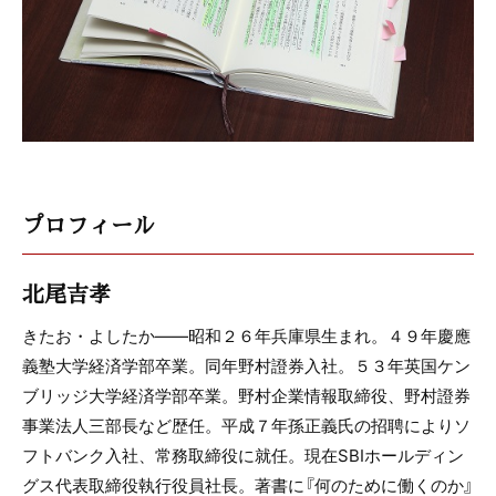
プロフィール
北尾吉孝
きたお・よしたか――昭和２６年兵庫県生まれ。４９年慶應
義塾大学経済学部卒業。同年野村證券入社。５３年英国ケン
ブリッジ大学経済学部卒業。野村企業情報取締役、野村證券
事業法人三部長など歴任。平成７年孫正義氏の招聘によりソ
フトバンク入社、常務取締役に就任。現在SBIホールディン
グス代表取締役執行役員社長。著書に『何のために働くのか』