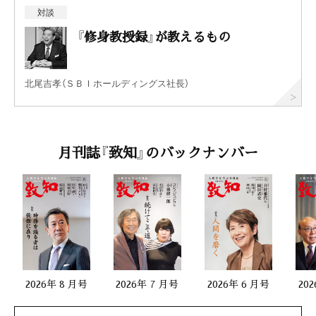
対談
『修身教授録』が教えるもの
北尾吉孝（ＳＢＩホールディングス社長）
月刊誌『致知』のバックナンバー
2026年 8 月号
2026年 7 月号
2026年 6 月号
20