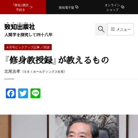
『致知』購読
オンライン
致知電子版
手続き
ショップ
メニュー
人間学を探究して四十八年
4 月号ピックアップ記事 ／対談
『修身教授録』が教えるもの
北尾吉孝
（ＳＢＩホールディングス社長）
F
T
Li
a
w
n
c
itt
e
e
er
b