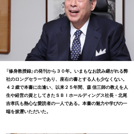
o
o
k
『修身教授録』の発刊から３０年。いまもなお読み継がれる弊
社のロングセラーであり、座右の書とする人も少なくない。
４２歳で本書に出逢い、以来２５年間、森 信三師の教えを人
生や経営の資としてきたＳＢＩホールディングス社長・北尾
吉孝氏も熱心な愛読者の一人である。本書の魅力や学びの一
端を披瀝いただいた。