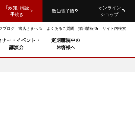
『致知』購読
オンライン
致知電子版
手続き
ショップ
フブログ
書店さまへ
よくあるご質問
採用情報
サイト内検索
ミナー・イベント・
定期購読中の
講演会
お客様へ