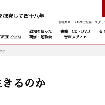
を探究して四十八年
会社案内
メルマガ登録
スタッ
致知を使った
書籍・CD・DVD
セ
WEB chichi
研修・勉強会
音声メディア
のか
生きるのか