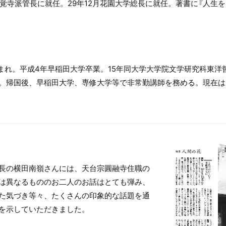
円覚寺派管長に就任。29年12月花園大学総長に就任。著書に『人生
生まれ。平成4年早稲田大学卒業。15年同大学大学院文学研究科東
。帰国後、早稲田大学、専修大学等で非常勤講師を務める。現在は
長の横田南嶺さんには、天台宗圓融寺住職の
は異なるもののお二人のお話はとても弾み、
た気づき等々、たくさんの印象的な話題を通
を示していただきました。