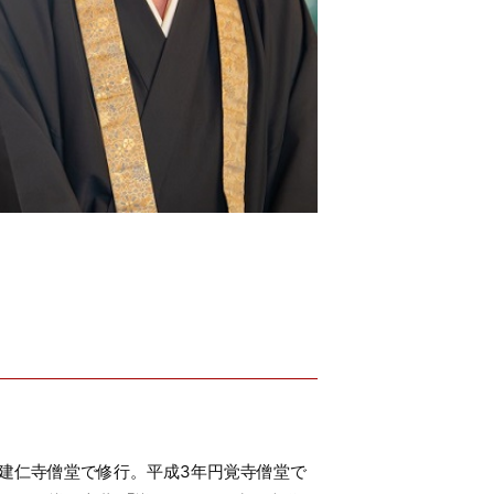
都建仁寺僧堂で修行。平成3年円覚寺僧堂で