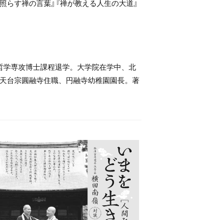
を照らす禅の言葉』『禅が教える人生の大道』
洋哲学専攻博士課程退学。大学院在学中、北
天台宗圓融寺住職、円融寺幼稚園園長。著