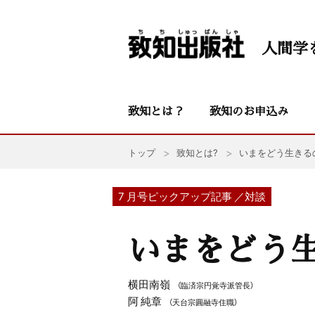
人間学
致知とは？
致知のお申込み
トップ
致知とは?
いまをどう生きる
7 月号ピックアップ記事 ／対談
いまをどう
横田南嶺
（臨済宗円覚寺派管長）
阿 純章
（天台宗圓融寺住職）