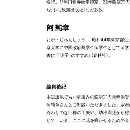
修行。11年円覚寺僧堂師家。22年臨済宗
（ともに致知出版社）など多数。
阿 純章
おか・じゅんしょう──昭和44年東京都
京大学に中国政府奨学金留学生として留学
書に『「迷子」のすすめ』（春秋社）。
編集後記
本誌連載でもお馴染みの臨済宗円覚寺派管
阿純章さんとご対談いただきました。宗派
終わりのない禅の工夫や、幼稚園児から得
じて、いま、ここに花を咲かせるための道