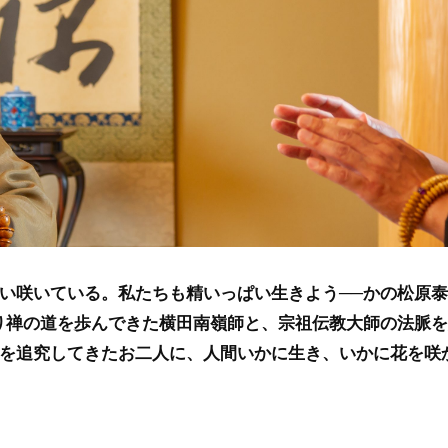
い咲いている。私たちも精いっぱい生きよう──かの松原
り禅の道を歩んできた横田南嶺師と、宗祖伝教大師の法脈
を追究してきたお二人に、人間いかに生き、いかに花を咲