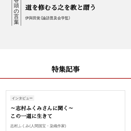
道を修むる之を教と謂う
伊與田覚（論語普及会学監）
特集記事
インタビュー
～志村ふくみさんに聞く～
この一道に生きて
志村ふくみ(人間国宝・染織作家)