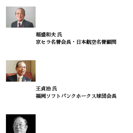
鈴木秀子（文学博士）
生命のメッセージ63
中村本然（高野山大学教授・密教文化研究所所長）
村上和雄（筑波大学名誉教授）
稲盛和夫 氏
京セラ名誉会長・日本航空名誉顧問
神道――日本人のアイデンティティーを求めて 最終回
小串和夫（愛知県熱田神宮宮司 ）
南里空海（取材／文）
子供に語り継ぎたい『論語』の言葉20
王貞治 氏
安岡定子（安岡活学塾 銀座・寺子屋こども論語塾専任講師）
福岡ソフトバンクホークス球団会長
空海の言葉に学ぶ生き方のヒント15
矢山利彦（Y・H・C・矢山クリニック院長）
意見・判断26