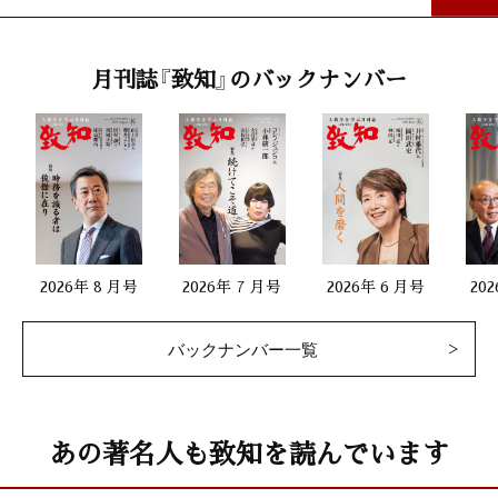
私の座右銘
月刊誌『致知』のバックナンバー
松田 久（両備ホールディングス社長兼CEOO）
第一線で活躍する女性
平川理恵（横浜市立市ヶ尾中学校校長）
二十代をどう生きるか36
2026年 8 月号
2026年 7 月号
2026年 6 月号
20
兒玉圭司（スヴェンソン社長）
バックナンバー一覧
生涯現役93
関 頑亭（彫刻家）
あの著名人も致知を読んでいます
人生を照らす言葉58