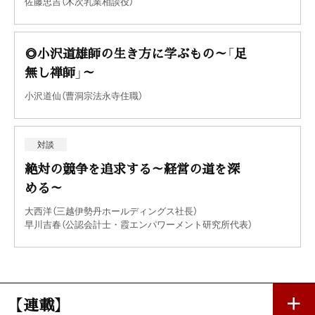
佐藤忠吉（木次乳業相談役）
◎小沢道雄師の生き方に学ぶもの～「足
無し禅師」～
小沢道仙（曹洞宗法永寺住職）
対談
絶対の競争を追求する～経営の道を深
める～
大西洋（三越伊勢丹ホールディングス社長）
早川吉春（公認会計士・霞エンパワーメント研究所代表）
【連載】