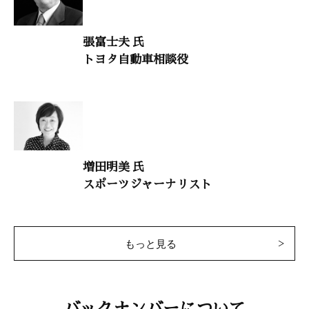
惠隆之介（拓殖大学客員教授・「沖縄・尖閣を守る実行委員会」代
張富士夫 氏
表）
トヨタ自動車相談役
日本の教育を取り戻す6
占部賢志（中村学園大学教授）
大自然と体心
金 聖一（聖和接骨院院長）
増田明美 氏
スポーツジャーナリスト
干支九星学
井上象英
もっと見る
小説・林羅山
童門冬二 （作家）
バックナンバーについて