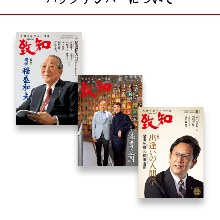
致知随想
鷺 珠江 「生命の歓喜を語り伝える」
菊原智明 「凡人が勝つ唯一の道」
池田治子 「未来を載せてエコトラックが走る」
澤村誠志 「温かい社会を目指して」
速水浩平 「積小為大の発電社会へ」
金高謙二 「日本人の魂を継承した図書疎開」
まんが〈うちの社長の器学〉
神保あつし
読者プレゼント
BOOKS[書評]
こまく