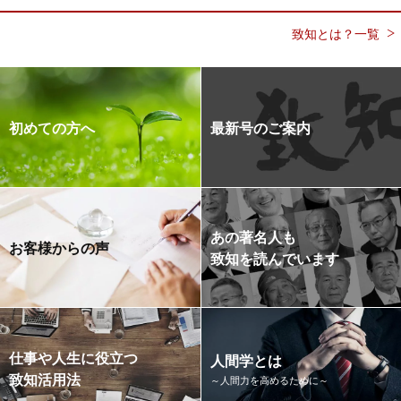
致知とは？一覧
初めての方へ
最新号のご案内
あの著名人も
お客様からの声
致知を読んでいます
仕事や人生に役立つ
人間学とは
致知活用法
～人間力を高めるために～