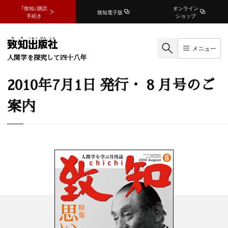
『致知』購読
オンライン
致知電子版
手続き
ショップ
メニュー
人間学を探究して四十八年
2010年7月1日 発行・ 8 月号のご
案内