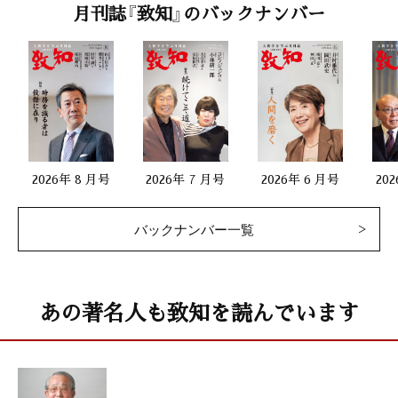
私の座右銘
月刊誌『致知』のバックナンバー
「動十分心 動七分身」
金子仁洋（統治評論家、警察大学元校長）
第一線で活躍する女性
「ソフトボールの道を通じて自分を高め続けてきた」
斎藤春香（ソフトボール女子日本代表監督）
2026年 8 月号
2026年 7 月号
2026年 6 月号
20
生涯現役54
バックナンバー一覧
「器量よりも芸で売れ」
みな子（吉原芸者）
生命のメッセージ25
あの著名人も致知を読んでいます
「失われかけている日本人の身体文化を取り戻せ」
村上和雄（筑波大学名誉教授）
齋藤 孝（明治大学教授）