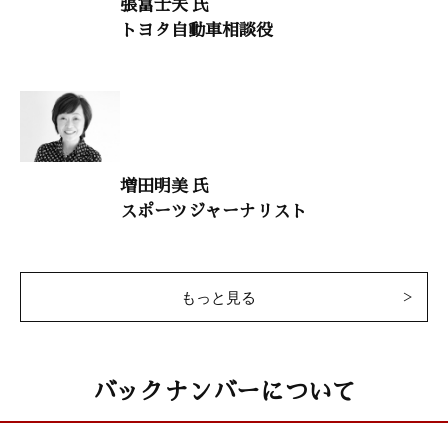
張富士夫 氏
「魚を食べて脳も体も健康に」
トヨタ自動車相談役
鈴木平光（女子栄養大学教授）
干支九星学
井上象英
小説・楠木正成 3
増田明美 氏
童門 冬二（作家）
スポーツジャーナリスト
致知随想
泉庄右衛門 「心の歌を二十一世紀へ」
もっと見る
中野敏雄 「珠算教育に思いを乗せて」
徳重文子 「自然の摂理 命の法則」
鈴木達雄 「経営者の責務」
バックナンバーについて
小峰 尚 「現実を見て、いま自分ができる範囲をやる」
石川 創 「筋を通す」