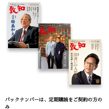
まんが〈うちの社長の器学〉
神保あつし
全国縦断 第一回社内木鶏説明会in東京 募集のご案内
こまく
プレゼント
BOOKS[書評]
木鶏クラブ通信
バックナンバーは、定期購読をご契約の方の
み