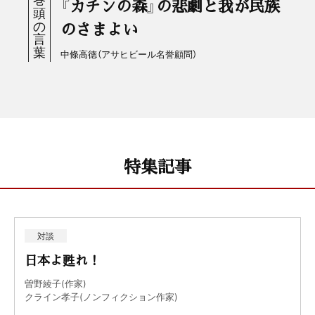
『カチンの森』の悲劇と我が民族
のさまよい
中條高德（アサヒビール名誉顧問）
特集記事
対談
日本よ甦れ！
曽野綾子(作家)
クライン孝子(ノンフィクション作家)