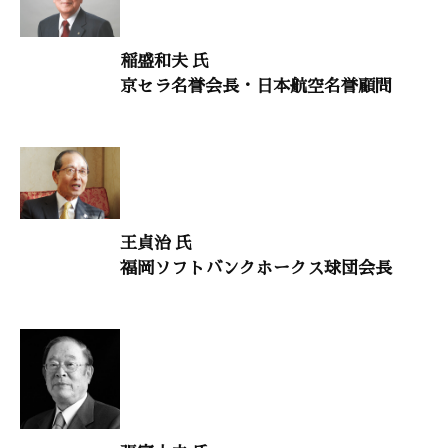
人生を照らす言葉21
稲盛和夫 氏
鈴木秀子（国際コミュニオン学会名誉会長）
京セラ名誉会長・日本航空名誉顧問
三百年続く老舗の訓え19
中山光子（中山人形店会長）
歴史の教訓
「民主党政権では日本がダメになる」
王貞治 氏
渡部昇一（上智大学名誉教授）
福岡ソフトバンクホークス球団会長
語り継ぎたい美しい日本人の物語19
「南方熊楠と昭和天皇」
占部賢志 （福岡県立太宰府高等学校教諭）※詳細ページあり
大自然と体心90