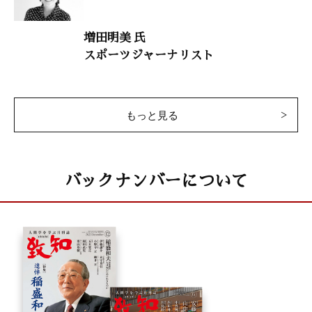
致知随想
増田明美 氏
野村順男 「自らを味つけし会社を恐竜の親に育てる」
スポーツジャーナリスト
後藤雅司 「人生の段取り力」
黒川重之 「父と上司の教え」
赤堀正俊 「海は水なり、水は海なり」
新里眞紗生 「すべてを失ってこそ得るものがある」
もっと見る
松井壽一 「何事も善意に解釈せよ」
バックナンバーについて