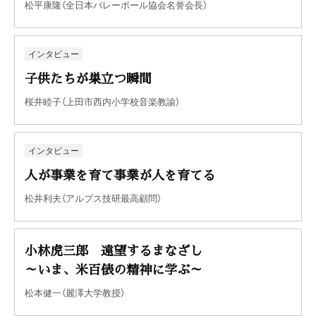
松平康隆（全日本バレーボール協会名誉会長）
インタビュー
子供たちが巣立つ瞬間
桜井睦子（上田市西内小学校音楽教諭）
インタビュー
人が事業を育て事業が人を育てる
松井利夫（アルプス技研最高顧問）
小林虎三郎 遠望するまなざし
～いま、米百俵の精神に学ぶ～
松本健一（麗澤大学教授）