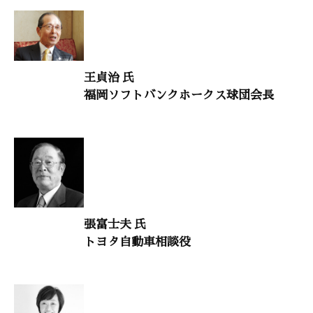
語り継ぎたい美しい日本人の物語10
占部賢志（福岡県立太宰府高等学校教諭）
王貞治 氏
喜び帝王学
福岡ソフトバンクホークス球団会長
矢部廣重（クオリティマネジメント社長）
大自然と体心80
齋藤真嗣（瀬田クリニック東京副院長）
干支九星学
張富士夫 氏
井上象英
トヨタ自動車相談役
小説・西郷隆盛
童門冬二（作家）