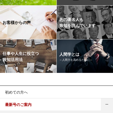
あの著名人も
お客様からの声
致知を読んでいます
仕事や人生に役立つ
人間学とは
致知活用法
～人間力を高めるために～
初めての方へ
最新号のご案内