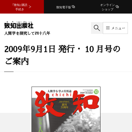
『致知』購読
オンライン
致知電子版
手続き
ショップ
メニュー
人間学を探究して四十八年
2009年9月1日 発行・ 10 月号の
ご案内