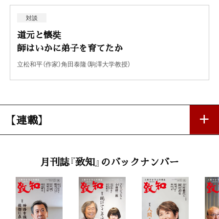
対談
道元と懐奘
師はいかに弟子を育てたか
立松和平（作家）角田泰隆（駒澤大学教授）
【連載】
第一線で活躍する女性
月刊誌『致知』のバックナンバー
小池幸子（帝国ホテル宿泊部客室課マネジャー）
私の座右銘
山田信博（筑波大学長）