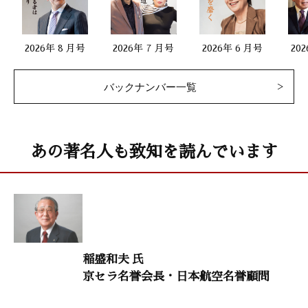
子孫が語る日本の偉人12
2026年 8 月号
2026年 7 月号
2026年 6 月号
20
［岡倉天心］ 岡倉登志（大東文化大学教授）
バックナンバー一覧
生命のメッセージ14／村上和雄（筑波大学名誉教授）
大津秀一（緩和医療医）
あの著名人も致知を読んでいます
三百年続く老舗の訓え8
玉置辰次（半兵衛麩第十一代当主・会長）
生涯現役43
室井鐵衛（商学博士）
稲盛和夫 氏
歴史の教訓
京セラ名誉会長・日本航空名誉顧問
渡部 昇一（上智大学名誉教授）