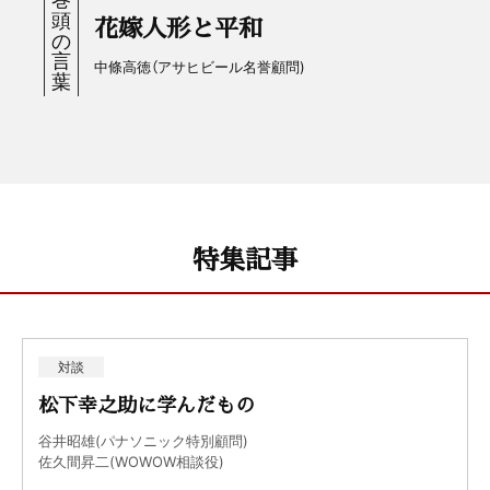
花嫁人形と平和
中條高徳（アサヒビール名誉顧問)
特集記事
対談
松下幸之助に学んだもの
谷井昭雄(パナソニック特別顧問)
佐久間昇二(WOWOW相談役)