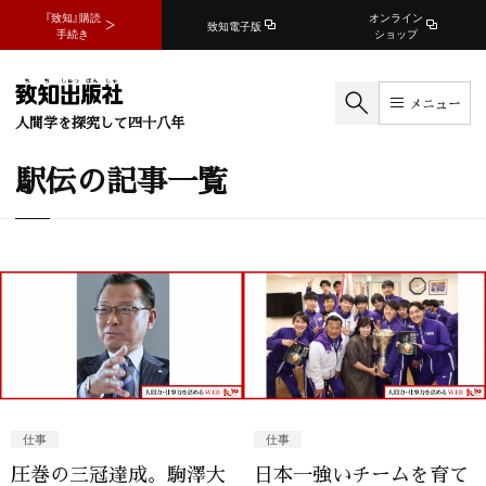
『致知』購読
オンライン
致知電子版
手続き
ショップ
メニュー
人間学を探究して四十八年
駅伝の記事一覧
仕事
仕事
圧巻の三冠達成。駒澤大
日本一強いチームを育て