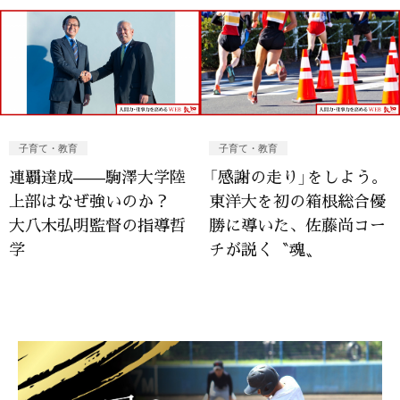
子育て・教育
子育て・教育
連覇達成——駒澤大学陸
「感謝の走り」をしよう。
上部はなぜ強いのか？
東洋大を初の箱根総合優
大八木弘明監督の指導哲
勝に導いた、佐藤尚コー
学
チが説く〝魂〟