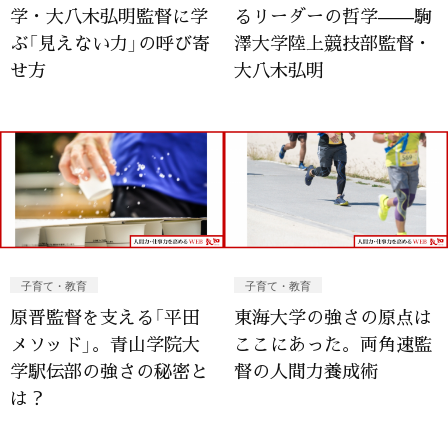
学・大八木弘明監督に学
るリーダーの哲学——駒
ぶ「見えない力」の呼び寄
澤大学陸上競技部監督・
せ方
大八木弘明
子育て・教育
子育て・教育
原晋監督を支える「平田
東海大学の強さの原点は
メソッド」。青山学院大
ここにあった。両角速監
学駅伝部の強さの秘密と
督の人間力養成術
は？