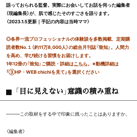
語っておられる監督。実際にお会いしてお話を伺った編集者
（現編集長）が、肌で感じたそのすごさを語ります。
〈2023.1.5更新｜手記の内容は当時ママ〉
◎
各界一流プロフェッショナルの体験談を多数掲載、定期購
読者数No.１（約11万8,000人）の総合月刊誌『致知』。人間力
を高め、学び続ける習慣をお届けします。
1年12冊の『致知』ご購読・詳細は
こちら
。
※動機詳細は
「③HP・WEB chichiを見て」を選択ください
「目に見えない」意識の積み重ね
―――この取材をする中で印象に残ったことはありますか。
〈編集者〉