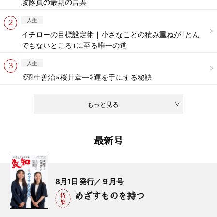
攻隊員の最期の言葉
人生
イチローの目標設定術｜小さなことの積み重ねが「とん
でもないところ」に至る唯一の道
人生
《羽生善治×桜井章一》運を手にする秘訣
もっと見る
最新号
8月1日 発行／ 9 月号
めざすものを持つ