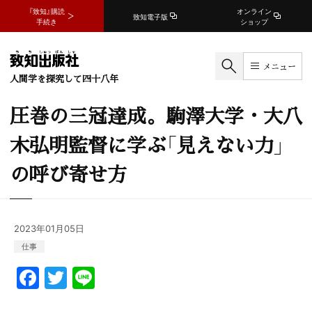
『致知』購読
オンライン
致知電子版
手続き
ショップ
メニュー
人間学を探究して四十八年
圧巻の三冠達成。駒澤大学・大八
木弘明監督に学ぶ「見えない力」
の呼び寄せ方
2023年01月05日
仕事
F
T
Li
a
w
n