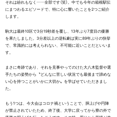
それは紛れもなく……全部です（笑）。中でも今年の箱根駅伝
にまつわるエピソードで、特に心に響いたことを2つご紹介
します。
駒大は最終10区で3分19秒差を覆し、13年ぶり7度目の優勝
を果たしました。3分差以上の逆転劇は実に89年ぶりの快挙
で、常識的には考えられない、不可能に近いことだといいま
す。
まさに奇跡であり、それを見事やってのけた大八木監督や選
手たちの姿勢から〝どんなに苦しい状況でも最後まで諦めな
い心を持つことがいかに大切か〟を学ばせていただきまし
た。
もう1つは、今大会はコロナ禍ということで、胴上げや円陣
が禁止されていたため、終了後、大学に戻ってから寮の外で