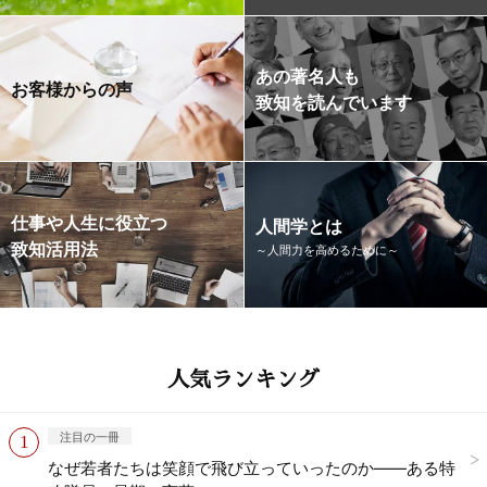
あの著名人も
お客様からの声
致知を読んでいます
仕事や人生に役立つ
人間学とは
致知活用法
～人間力を高めるために～
人気ランキング
注目の一冊
なぜ若者たちは笑顔で飛び立っていったのか——ある特