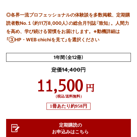
◎
各界一流プロフェッショナルの体験談を多数掲載、定期購
読者数No.１（約11万8,000人）の総合月刊誌『致知』。人間力
を高め、学び続ける習慣をお届けします。※動機詳細は
「③HP・WEB chichiを見て」を選択ください
1年間（全12冊）
定価14,400円
11,500
円
（税込/送料無料）
1冊あたり
約958円
定期購読の
お申込みはこちら