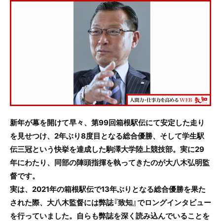
c
itt
e
e
er
b
o
o
k
新年が幕を開けて早々、第99回箱根駅伝にて安定した走り
を見せつけ、2年ぶり8度目となる総合優勝、そして学生駅
伝三冠という快挙を達成した駒澤大学陸上競技部。実に29
年にわたり、同部の陣頭指揮を執ってきたのが大八木弘明監
督です。
実は、2021年の箱根駅伝で13年ぶりとなる総合優勝を果た
された際、大八木監督には弊誌『致知』でロングインタビュー
を行っていました。自らも弊誌を深く読み込んでいることを