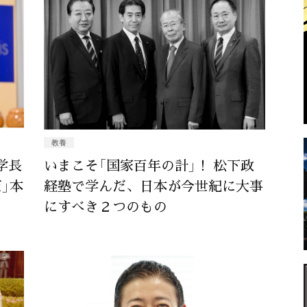
教養
学長
いまこそ「国家百年の計」！ 松下政
」本
経塾で学んだ、日本が今世紀に大事
にすべき２つのもの