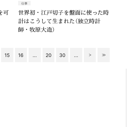
仕事
を可
世界初・江戸切子を盤面に使った時
計はこうして生まれた（独立時計
師・牧原大造）
15
16
...
20
30
...