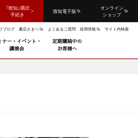
『致知』購読
オンライン
致知電子版
手続き
ショップ
フブログ
書店さまへ
よくあるご質問
採用情報
サイト内検索
ミナー・イベント・
定期購読中の
講演会
お客様へ