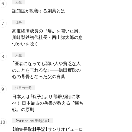
人生
認知症が改善する劇薬とは
仕事
高度経済成長の〝扉〟を開いた男。
川崎製鉄初代社長・西山弥太郎の息
づかいを聴く
人生
「医者になっても弱い人や貧乏な人
のことを忘れるな」——鎌田實氏の
心の背骨となった父の言葉
注目の一冊
日本人は『孫子』より『闘戦経』に学
べ！ 日本最古の兵書が教える〝勝ち
戦〟の原則
【WEB chichi 限定記事】
【編集長取材手記】サンリオピューロ