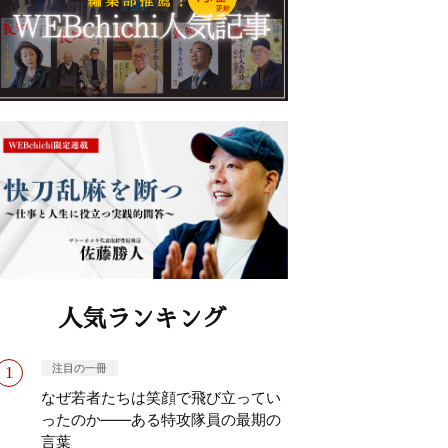
人気ランキング
注目の一冊
なぜ若者たちは笑顔で飛び立ってい
ったのか——ある特攻隊員の最期の
言葉