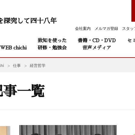
を探究して四十八年
会社案内
メルマガ登録
スタッ
致知を使った
書籍・CD・DVD
セ
WEB chichi
研修・勉強会
音声メディア
hi
仕事
経営哲学
記事一覧