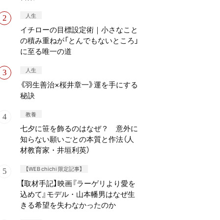
人生
イチローの目標設定術｜小さなこと
の積み重ねが「とんでもないところ」
に至る唯一の道
人生
《羽生善治×桜井章一》運を手にする
秘訣
教養
七夕に笹を飾るのはなぜ？ 意外に
知らない願いごとの本質と作法（人
材教育家・井垣利英）
【WEB chichi 限定記事】
【取材手記】映画『ラーゲリより愛を
込めて』モデル・山本幡男はなぜ生
きる希望を失わなかったのか