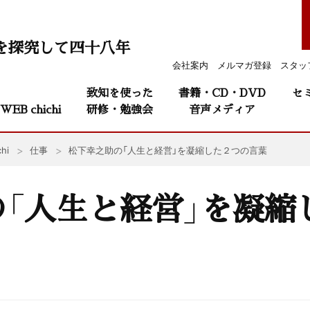
を探究して四十八年
会社案内
メルマガ登録
スタッ
致知を使った
書籍・CD・DVD
セ
WEB chichi
研修・勉強会
音声メディア
hi
仕事
松下幸之助の「人生と経営」を凝縮した２つの言葉
「人生と経営」を凝縮