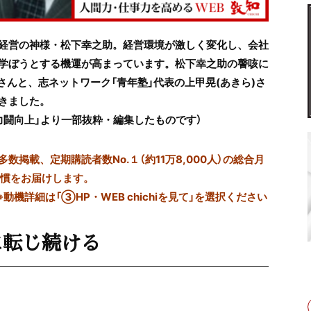
経営の神様・松下幸之助。経営環境が激しく変化し、会社
学ぼうとする機運が高まっています。松下幸之助の謦咳に
さんと、志ネットワーク「青年塾」代表の上甲晃(あきら)さ
きました。
集「力闘向上」より一部抜粋・編集したものです）
掲載、定期購読者数No.１（約11万8,000人）の総合月
習慣をお届けします。
※動機詳細は「③HP・WEB chichiを見て」を選択ください
に転じ続ける