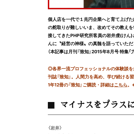
個人店を一代で１兆円企業へと育て上げた
の舵取りが難しいいま、改めてその教えを
接してきたPHP研究所客員の岩井虔(けん)
んに〝経営の神様〟の真髄を語っていただ
（本記事は月刊『致知』2015年8月号 特
◎
各界一流プロフェッショナルの体験談を多数
刊誌『致知』。人間力を高め、学び続ける
1年12冊の『致知』ご購読・詳細は
こちら
。
マイナスをプラス
〈岩井〉