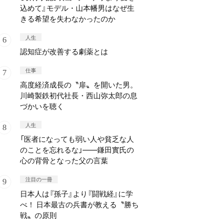
込めて』モデル・山本幡男はなぜ生
きる希望を失わなかったのか
人生
認知症が改善する劇薬とは
仕事
高度経済成長の〝扉〟を開いた男。
川崎製鉄初代社長・西山弥太郎の息
づかいを聴く
人生
「医者になっても弱い人や貧乏な人
のことを忘れるな」——鎌田實氏の
心の背骨となった父の言葉
注目の一冊
日本人は『孫子』より『闘戦経』に学
べ！ 日本最古の兵書が教える〝勝ち
戦〟の原則