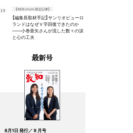
【WEB chichi 限定記事】
【編集長取材手記】サンリオピューロ
ランドはなぜＶ字回復できたのか
——小巻亜矢さんが流した数々の涙
と心の工夫
最新号
8月1日 発行／ 9 月号