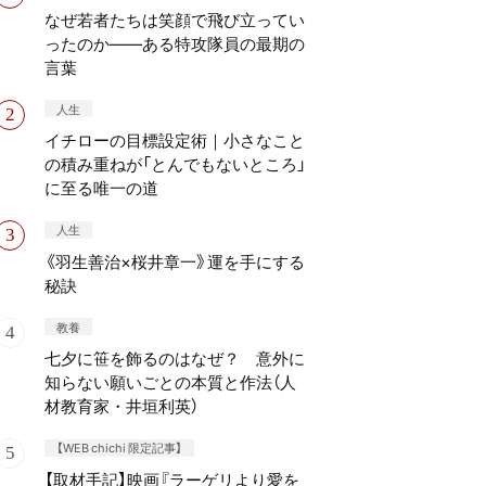
なぜ若者たちは笑顔で飛び立ってい
ったのか——ある特攻隊員の最期の
言葉
人生
イチローの目標設定術｜小さなこと
の積み重ねが「とんでもないところ」
に至る唯一の道
人生
《羽生善治×桜井章一》運を手にする
秘訣
教養
七夕に笹を飾るのはなぜ？ 意外に
知らない願いごとの本質と作法（人
材教育家・井垣利英）
【WEB chichi 限定記事】
【取材手記】映画『ラーゲリより愛を