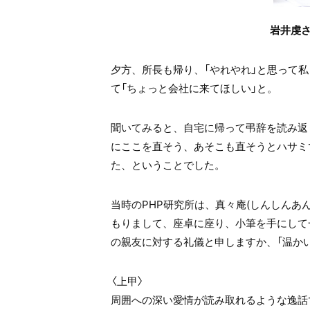
岩井虔
夕方、所長も帰り、「やれやれ」と思って
て「ちょっと会社に来てほしい」と。
聞いてみると、自宅に帰って弔辞を読み返
にここを直そう、あそこも直そうとハサミ
た、ということでした。
当時のPHP研究所は、真々庵(しんしんあ
もりまして、座卓に座り、小筆を手にして
の親友に対する礼儀と申しますか、「温か
〈上甲〉
周囲への深い愛情が読み取れるような逸話