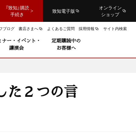
『致知』購読
オンライン
致知電子版
手続き
ショップ
フブログ
書店さまへ
よくあるご質問
採用情報
サイト内検索
ミナー・イベント・
定期購読中の
講演会
お客様へ
した２つの言