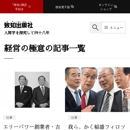
『致知』購読
オンライン
致知電子版
手続き
ショップ
メニュー
人間学を探究して四十八年
経営の極意の記事一覧
仕事
仕事
エリーパワー創業者・吉
我ら、かく稲盛フィロソ