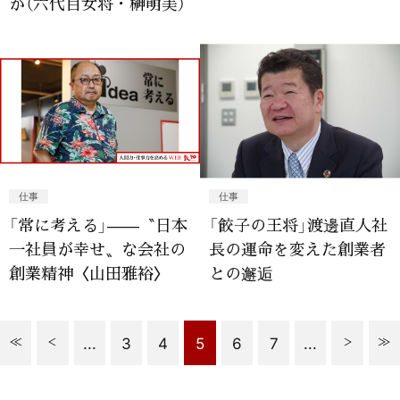
か（六代目女将・榊萌美）
仕事
仕事
「常に考える」——〝日本
「餃子の王将」渡邊直人社
一社員が幸せ〟な会社の
長の運命を変えた創業者
創業精神〈山田雅裕〉
との邂逅
...
3
4
5
6
7
...