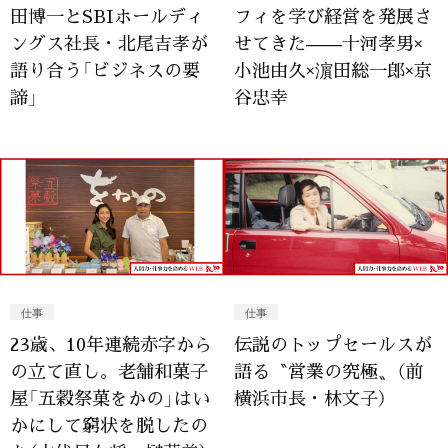
田博一とSBIホールディ
フィを学び経営を発展さ
ングス社長・北尾吉孝が
せてきた——十河孝男×
語り合う「ビジネスの要
小池由久×濵田総一郎×京
諦」
谷忠幸
仕事
仕事
23歳、10年連続赤字から
伝説のトップセールスが
の立て直し。老舗和菓子
語る〝営業の究極〟（前
屋「五穀祭菓をかの」はい
横浜市長・林文子）
かにして窮状を脱したの