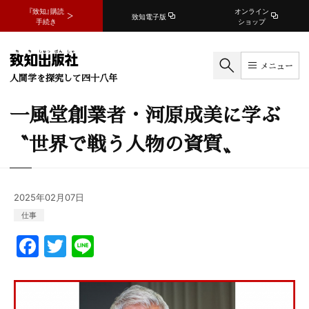
『致知』購読
オンライン
致知電子版
手続き
ショップ
メニュー
人間学を探究して四十八年
一風堂創業者・河原成美に学ぶ
〝世界で戦う人物の資質〟
2025年02月07日
仕事
F
T
Li
a
w
n
c
itt
e