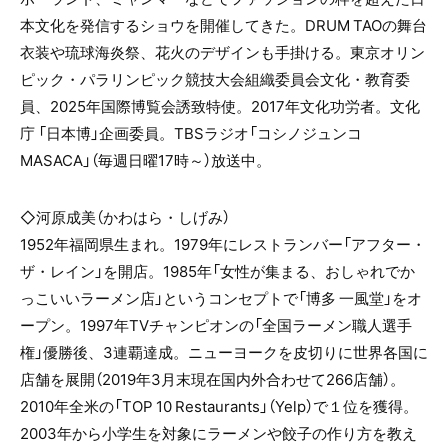
本文化を発信するショウを開催してきた。DRUM TAOの舞台
衣装や琉球海炎祭、花火のデザインも手掛ける。東京オリン
ピック・パラリンピック競技大会組織委員会文化・教育委
員、2025年国際博覧会誘致特使。2017年文化功労者。文化
庁 「日本博」企画委員。TBSラジオ「コシノジュンコ
MASACA」（毎週日曜17時～）放送中。
◇河原成美（かわはら・しげみ）
1952年福岡県生まれ。1979年にレストランバー「アフター・
ザ・レイン」を開店。1985年「女性が集まる、おしゃれでか
っこいいラーメン店」というコンセプトで「博多 一風堂」をオ
ープン。1997年TVチャンピオンの「全国ラーメン職人選手
権」優勝後、3連覇達成。ニューヨークを皮切りに世界各国に
店舗を展開（2019年3月末現在国内外合わせて266店舗）。
2010年全米の「TOP 10 Restaurants」（Yelp）で１位を獲得。
2003年から小学生を対象にラーメンや餃子の作り方を教え