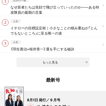
注目の一冊
なぜ若者たちは笑顔で飛び立っていったのか——ある特
攻隊員の最期の言葉
人生
イチローの目標設定術｜小さなことの積み重ねが「とん
でもないところ」に至る唯一の道
人生
《羽生善治×桜井章一》運を手にする秘訣
もっと見る
最新号
8月1日 発行／ 9 月号