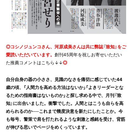
◎コシノジュンコさん、河原成美さんは共に弊誌『致知』をご
愛読いただいています。
創刊45周年を祝しお寄せいただい
た推薦コメントはこちら↓↓
◎
自分自身の器の小ささ、見識のなさを痛切に感じていた44
歳の頃、「人間力を高める方法はないか」「よきリーダーとな
るための指南書はないものか」と探し求める中で、月刊『致
知』に出合いました。衝撃でした。人間とはこうも自らを高
められるのか──これまで幾度決意を新たにしたことか。今
も毎号、警策で肩を打たれるような刺激と感銘を受け、背筋
が伸びる思いでページをめくっています。