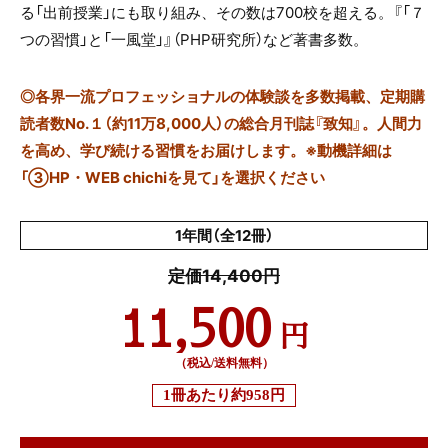
る「出前授業」にも取り組み、その数は700校を超える。『「７
つの習慣」と「一風堂」』（PHP研究所）など著書多数。
◎
各界一流プロフェッショナルの体験談を多数掲載、定期購
読者数No.１（約11万8,000人）の総合月刊誌『致知』。人間力
を高め、学び続ける習慣をお届けします。※動機詳細は
「③HP・WEB chichiを見て」を選択ください
1年間（全12冊）
定価14,400円
11,500
円
（税込/送料無料）
1冊あたり
約958円