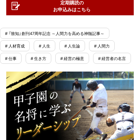
定期購読の
お申込みはこちら
# 『致知』創刊47周年記念 ～人間力を高める神髄記事～
# 人材育成
# 人生
# 人生論
# 人間力
# 仕事
# 生き方
# 経営の極意
# 経営者の名言