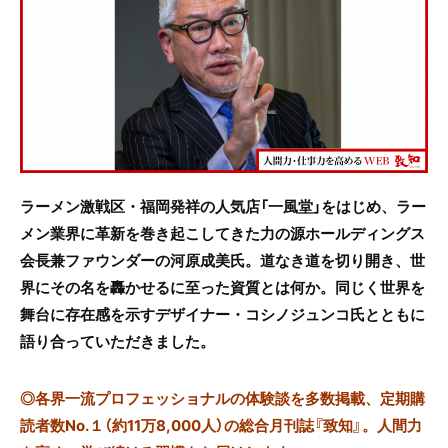
e
er
b
o
o
k
ラーメン激戦区・福岡発祥の人気店「一風堂」をはじめ、ラー
メン業界に革新を巻き起こしてきた力の源ホールディングス
会長兼ファウンダーの河原成美氏。道なき道を切り開き、世
界にその名を轟かせるに至った資質とは何か。同じく世界を
舞台に存在感を示すデザイナー・コシノジュンコ氏とともに
語り合っていただきました。
◎
各界一流プロフェッショナルの体験談を多数掲載、定期購
読者数No.１（約11万8,000人）の総合月刊誌『致知』。人間力