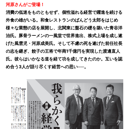
河原さんがご登場！
消費の低迷をものともせず、個性溢れる経営で躍進を続ける
外食の雄がいる。和食レストランのばんどう太郎をはじめ
様々な業態の店を展開し、北関東に盤石の礎を築いた青谷洋
治氏。豚骨ラーメンの一風堂で世界進出、株式上場を成し遂
げた風雲児・河原成美氏。そして不慮の死を遂げた前任社長
の志を継ぎ、餃子の王将で年商1千億円を実現した渡邊直人
氏。彼らはいかなる道を経て功を成してきたのか。互いを認
め合う3人が語り尽くす経営への思い──。