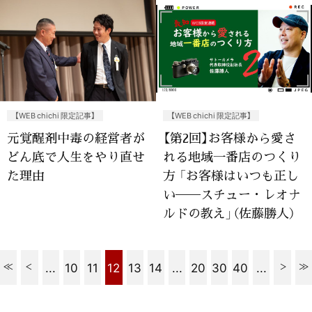
【WEB chichi 限定記事】
【WEB chichi 限定記事】
元覚醒剤中毒の経営者が
【第2回】お客様から愛さ
どん底で人生をやり直せ
れる地域一番店のつくり
た理由
方 「お客様はいつも正し
い──スチュー・レオナ
ルドの教え」（佐藤勝人）
...
10
11
12
13
14
...
20
30
40
...