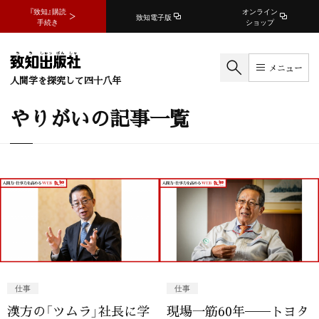
『致知』購読
オンライン
致知電子版
手続き
ショップ
メニュー
人間学を探究して四十八年
やりがいの記事一覧
仕事
仕事
漢方の「ツムラ」社長に学
現場一筋60年──トヨタ