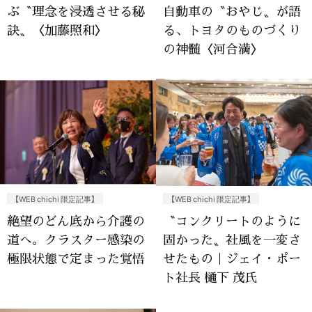
ぶ〝理念を浸透させる秘
自動車の〝おやじ〟が語
訣〟〈加藤照和〉
る、トヨタのものづくり
の神髄〈河合満〉
【WEB chichi 限定記事】
【WEB chichi 限定記事】
絶望のどん底から介護の
〝コンクリートのように
道へ。クラスター感染の
固かった〟社風を一変さ
極限状態で定まった覚悟
せたもの｜ジェイ・ポー
ト社長 樋下 茂氏