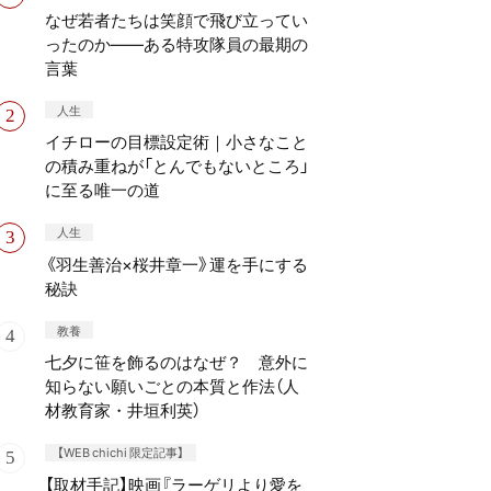
なぜ若者たちは笑顔で飛び立ってい
ったのか——ある特攻隊員の最期の
言葉
人生
イチローの目標設定術｜小さなこと
の積み重ねが「とんでもないところ」
に至る唯一の道
人生
《羽生善治×桜井章一》運を手にする
秘訣
教養
七夕に笹を飾るのはなぜ？ 意外に
知らない願いごとの本質と作法（人
材教育家・井垣利英）
【WEB chichi 限定記事】
【取材手記】映画『ラーゲリより愛を