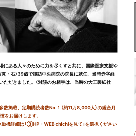
場にある人々のために力を尽くすと共に、国際医療支援や
写真・右）39歳で諏訪中央病院の院長に就任。当時赤字経
いただきました。（対談のお相手は、当時の大王製紙社
掲載、定期購読者数No.１（約11万8,000人）の総合月
習慣をお届けします。
※動機詳細は「③HP・WEB chichiを見て」を選択ください