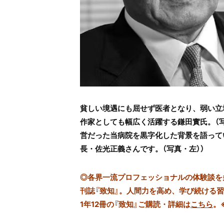
貧しい境遇にも屈せず医者となり、弱い立
作家としても幅広く活躍する鎌田實氏。（
営だった当病院を黒字化した背景を語って
長・佐光正義さんです。（写真・左））
◎
各界一流プロフェッショナルの体験談を多数
刊誌『致知』。人間力を高め、学び続ける
1年12冊の『致知』ご購読・詳細は
こちら
。