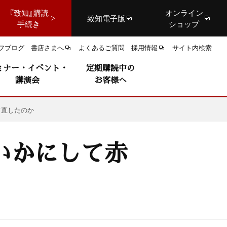
『致知』購読
オンライン
致知電子版
手続き
ショップ
フブログ
書店さまへ
よくあるご質問
採用情報
サイト内検索
ミナー・イベント・
定期購読中の
講演会
お客様へ
て直したのか
いかにして赤