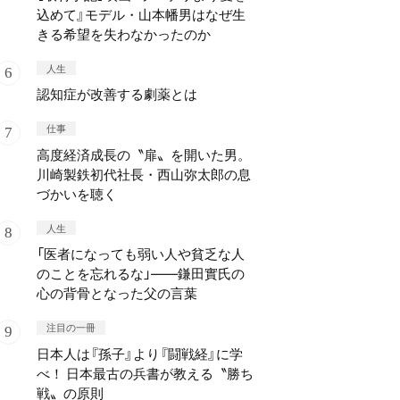
込めて』モデル・山本幡男はなぜ生
きる希望を失わなかったのか
人生
認知症が改善する劇薬とは
仕事
高度経済成長の〝扉〟を開いた男。
川崎製鉄初代社長・西山弥太郎の息
づかいを聴く
人生
「医者になっても弱い人や貧乏な人
のことを忘れるな」——鎌田實氏の
心の背骨となった父の言葉
注目の一冊
日本人は『孫子』より『闘戦経』に学
べ！ 日本最古の兵書が教える〝勝ち
戦〟の原則