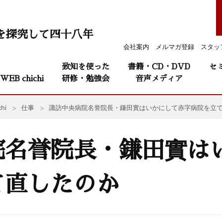
を探究して四十八年
会社案内
メルマガ登録
スタッ
致知を使った
書籍・CD・DVD
セ
WEB chichi
研修・勉強会
音声メディア
hi
仕事
諏訪中央病院名誉院長・鎌田實はいかにして赤字病院を立
院名誉院長・鎌田實は
て直したのか