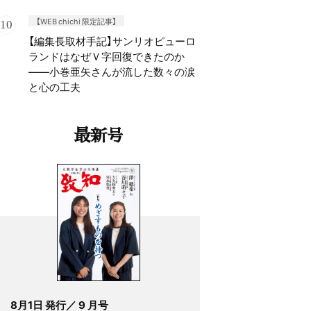
【WEB chichi 限定記事】
【編集長取材手記】サンリオピューロ
ランドはなぜＶ字回復できたのか
——小巻亜矢さんが流した数々の涙
と心の工夫
最新号
8月1日 発行／ 9 月号