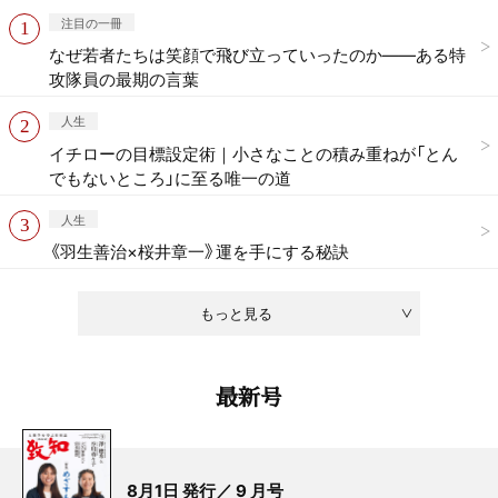
注目の一冊
なぜ若者たちは笑顔で飛び立っていったのか——ある特
攻隊員の最期の言葉
人生
イチローの目標設定術｜小さなことの積み重ねが「とん
でもないところ」に至る唯一の道
人生
《羽生善治×桜井章一》運を手にする秘訣
もっと見る
最新号
8月1日 発行／ 9 月号