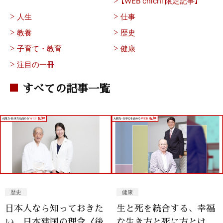
【WEB chichi 限定記事】
人生
仕事
教養
歴史
子育て・教育
健康
注目の一冊
すべての記事一覧
歴史
健康
日本人なら知っておきた
生と死を統合する、幸福
い、日本建国の理念〈後
な生き方と死に方とは