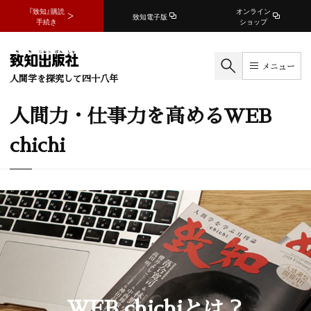
『致知』購読
オンライン
致知電子版
手続き
ショップ
メニュー
人間学を探究して四十八年
人間力・仕事力を高めるWEB
chichi
WEB chichiとは？