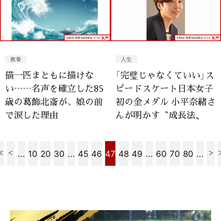
教養
人生
猫一匹まともに描けな
「完璧じゃなくていい」ス
い……名声を確立した85
ピードスケート日本女子
歳の葛飾北斎が、娘の前
初の金メダル 小平奈緒さ
で涙した理由
んが明かす〝成長法〟
...
10
20
30
...
45
46
47
48
49
...
60
70
80
...