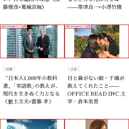
藤俊彦×葛城奈海〉
——帯津良一×小澤竹俊
仕事
人生
〝日本人1,000年の教科
目と鼻がない娘・千璃が
書〟「実語教」の教えが、
教えてくれたこと——
現代を生きぬく力となる
OFFICE BEAD INC.主
＜數土文夫×齋藤 孝＞
宰・倉本美香