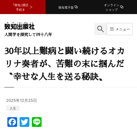
『致知』購読
オンライン
致知電子版
手続き
ショップ
メニュー
人間学を探究して四十八年
30年以上難病と闘い続けるオカ
リナ奏者が、苦難の末に掴んだ
〝幸せな人生を送る秘訣〟
2025年12月25日
人生
F
T
Li
a
w
n