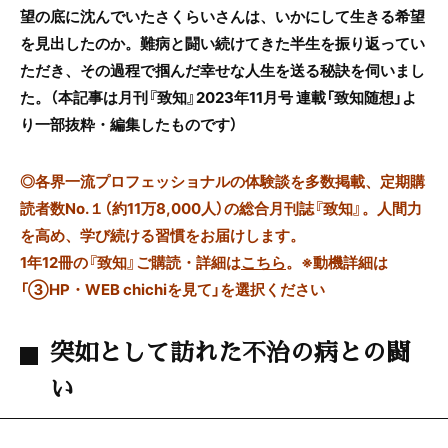
望の底に沈んでいたさくらいさんは、いかにして生きる希望
を見出したのか。難病と闘い続けてきた半生を振り返ってい
ただき、その過程で掴んだ幸せな人生を送る秘訣を伺いまし
た。（本記事は月刊『致知』
2023
年
11
月号 連載「致知随想」よ
り一部抜粋・編集したものです）
◎
各界一流プロフェッショナルの体験談を多数掲載、定期購
読者数No.１（約11万8,000人）の総合月刊誌『致知』。人間力
を高め、学び続ける習慣をお届けします。
1年12冊の『致知』ご購読・詳細は
こちら
。
※動機詳細は
「③HP・WEB chichiを見て」を選択ください
突如として訪れた不治の病との闘
い