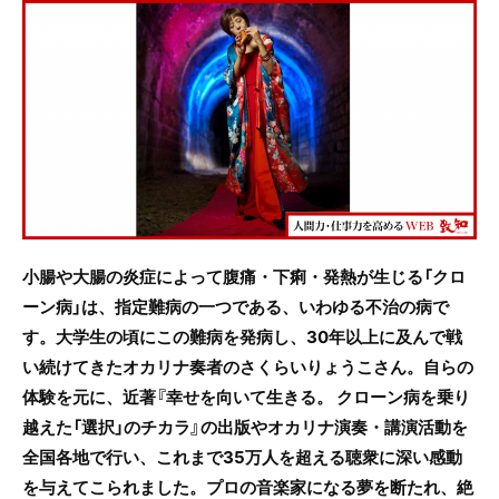
c
itt
e
e
er
b
o
o
k
小腸や大腸の炎症によって腹痛・下痢・発熱が生じる「クロ
ーン病」は、指定難病の一つである、いわゆる不治の病で
す。大学生の頃にこの難病を発病し、30年以上に及んで戦
い続けてきたオカリナ奏者のさくらいりょうこさん。自らの
体験を元に、近著『幸せを向いて生きる。 クローン病を乗り
越えた「選択」のチカラ』の出版やオカリナ演奏・講演活動を
全国各地で行い、これまで35万人を超える聴衆に深い感動
を与えてこられました。プロの音楽家になる夢を断たれ、絶