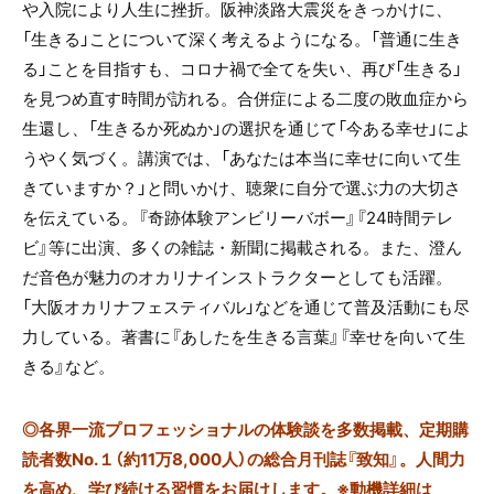
や入院により人生に挫折。阪神淡路大震災をきっかけに、
「生きる」ことについて深く考えるようになる。「普通に生き
る」ことを目指すも、コロナ禍で全てを失い、再び「生きる」
を見つめ直す時間が訪れる。合併症による二度の敗血症から
生還し、「生きるか死ぬか」の選択を通じて「今ある幸せ」によ
うやく気づく。講演では、「あなたは本当に幸せに向いて生
きていますか？」と問いかけ、聴衆に自分で選ぶ力の大切さ
を伝えている。『奇跡体験アンビリーバボー』『24時間テレ
ビ』等に出演、多くの雑誌・新聞に掲載される。また、澄ん
だ音色が魅力のオカリナインストラクターとしても活躍。
「大阪オカリナフェスティバル」などを通じて普及活動にも尽
力している。著書に『あしたを生きる言葉』『幸せを向いて生
きる』など。
◎
各界一流プロフェッショナルの体験談を多数掲載、定期購
読者数No.１（約11万8,000人）の総合月刊誌『致知』。人間力
を高め、学び続ける習慣をお届けします。※動機詳細は