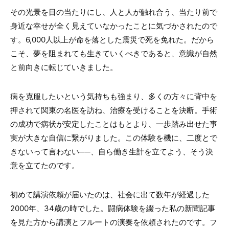
その光景を目の当たりにし、人と人が触れ合う、当たり前で
身近な幸せが全く見えていなかったことに気づかされたので
す。6,000人以上が命を落とした震災で死を免れた。だから
こそ、夢を阻まれても生きていくべきであると、意識が自然
と前向きに転じていきました。
病を克服したいという気持ちも強まり、多くの方々に背中を
押されて関東の名医を訪ね、治療を受けることを決断。手術
の成功で病状が安定したことはもとより、一歩踏み出せた事
実が大きな自信に繋がりました。この体験を機に、二度とで
きないって言わない──、自ら働き生計を立てよう、そう決
意を立てたのです。
初めて講演依頼が届いたのは、社会に出て数年が経過した
2000年、34歳の時でした。闘病体験を綴った私の新聞記事
を見た方から講演とフルートの演奏を依頼されたのです。フ