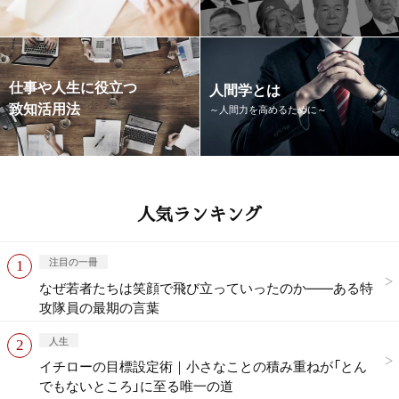
仕事や人生に役立つ
人間学とは
致知活用法
～人間力を高めるために～
人気ランキング
注目の一冊
なぜ若者たちは笑顔で飛び立っていったのか——ある特
攻隊員の最期の言葉
人生
イチローの目標設定術｜小さなことの積み重ねが「とん
でもないところ」に至る唯一の道