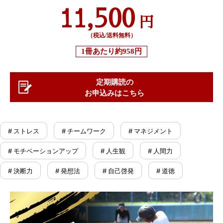
11,500
円
（税込/送料無料）
1冊あたり
約958円
定期購読の
お申込みはこちら
# ストレス
# チームワーク
# マネジメント
# モチベーションアップ
# 人生観
# 人間力
# 決断力
# 発想法
# 自己啓発
# 道徳