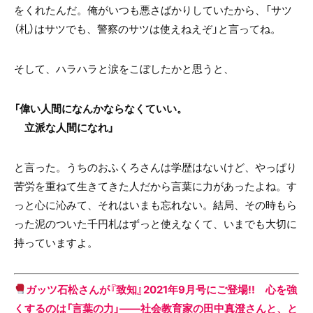
をくれたんだ。
俺がいつも悪さばかりしていたから、
「サツ
（札）はサツでも、
警察のサツは使えねえぞ」
と言ってね。
そして、ハラハラと涙をこぼしたかと思うと、
「偉い人間になんかならなくていい。
立派な人間になれ」
と言った。うちのおふくろさんは学歴はないけど、やっぱり
苦労を重ねて生きてきた人だから言葉に力があったよね。す
っと心に沁みて、それはいまも忘れない。結局、その時もら
った泥のついた千円札はずっと使えなくて、いまでも大切に
持っていますよ。
ガッツ石松さんが『致知』2021年9月号にご登場!! 心を強
くするのは「言葉の力」――社会教育家の田中真澄さんと、と