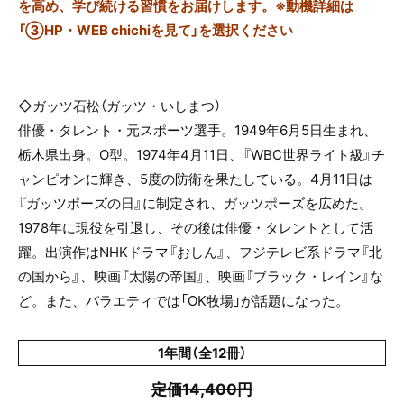
を高め、学び続ける習慣をお届けします。※動機詳細は
「③HP・WEB chichiを見て」を選択ください
◇ガッツ石松（ガッツ・いしまつ）
俳優・タレント・元スポーツ選手。1949年6月5日生まれ、
栃木県出身。O型。1974年4月11日、『WBC世界ライト級』チ
ャンピオンに輝き、5度の防衛を果たしている。4月11日は
『ガッツポーズの日』に制定され、ガッツポーズを広めた。
1978年に現役を引退し、その後は俳優・タレントとして活
躍。出演作はNHKドラマ『おしん』、フジテレビ系ドラマ『北
の国から』、映画『太陽の帝国』、映画『ブラック・レイン』な
ど。また、バラエティでは「OK牧場」が話題になった。
1年間（全12冊）
定価14,400円