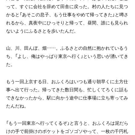
って、
すぐに会社を辞めて田舎に戻った。
村の人たちに見つ
かると
「あそこの息子、もう仕事をやめて帰ってきた」
と噂さ
れるから、真夜中にひっそりと帰って、
昼間、誰にも見られ
ないようにふるさとを歩いたんだ。
山、川、田んぼ、畑……。
ふるさとの自然に抱かれているう
ち、
「よし、俺はやっぱり東京へ行く」
という思いが湧いてき
た。
もう一回上京する日、おふくろはいつも通り
朝早くに土方仕
事へ出て行った。帰ってきた数日間も、
忙しくてろくに話も
できなかったから、
駅に向かう途中に仕事場に立ち寄ってみ
たんだね。
「もう一回東京へ行ってくるぞ」
と言うと、おふくろは
泥だら
けの手で前掛けのポケットをゴソゴソやって、
一枚の千円札