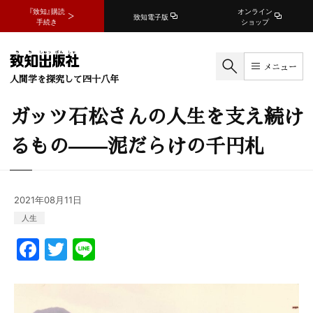
『致知』購読
オンライン
致知電子版
手続き
ショップ
メニュー
人間学を探究して四十八年
ガッツ石松さんの人生を支え続け
るもの——泥だらけの千円札
2021年08月11日
人生
F
T
Li
a
w
n
c
itt
e