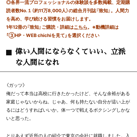
◎
各界一流プロフェッショナルの体験談を多数掲載、定期購
読者数No.１（約11万8,000人）の総合月刊誌『致知』。人間力
を高め、学び続ける習慣をお届けします。
1年12冊の『致知』ご購読・詳細は
こちら
。
※動機詳細は
「③HP・WEB chichiを見て」を選択ください
偉い人間にならなくていい、立派
な人間になれ
〈ガッツ〉
俺だって本当は高校に行きたかったけど、
そんな余裕がある
家庭じゃないからね。
じゃあ、何も持たない自分が這い上が
るには
どうすればいいか。
体一つで戦えるボクシングしかな
いと思った。
とりあえず近所の人の紹介で東京の会社に就職しました。
入