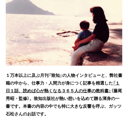
e
er
b
o
o
k
１万本以上に及ぶ月刊『致知』の人物インタビューと、弊社書
籍の中から、仕事力・人間力が身につく記事を精選した
『１
日１話、読めば心が熱くなる３６５人の仕事の教科書』
（藤尾
秀昭・監修）。致知出版社が熱い想いを込めて贈る渾身の一
書です。本書の内容の中でも特に大きな反響を呼ぶ、ガッツ
石松さんのお話で
す。