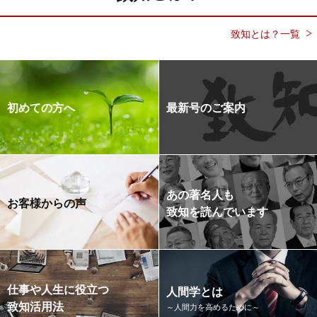
致知とは？一覧
初めての方へ
最新号のご案内
あの著名人も
お客様からの声
致知を読んでいます
仕事や人生に役立つ
人間学とは
致知活用法
～人間力を高めるために～