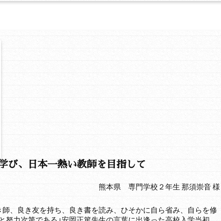
を学び、日本一熱い教師を目指して
熊本県 専門学校２年生 那須崇音 様
き師、良き友を持ち、良き書を読み、ひそかに自ら省み、自らを修
と努力次第である」安岡正篤先生の言葉に出逢った高校入学当初、