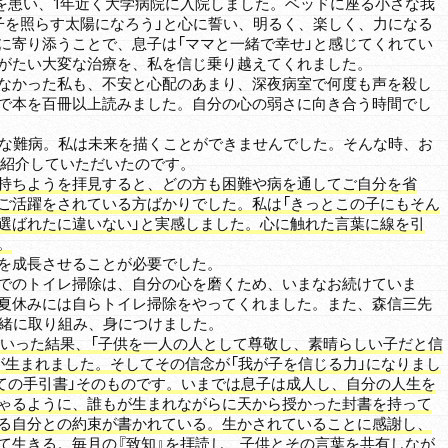
を患い、1年近く大学病院に入院しました。ベッドに座る小さな我
子を照らす太陽になろう」と心に誓い、明るく、楽しく、力になる
に寄り添うことで、息子は「ママと一緒で幸せ」と感じてくれてい
がたい大変な治療を、私を信じ乗り越えてくれました。
なかった私も、不安と心配のあまり、深夜病室で何度も声を殺し
で本を百冊以上読みました。自分の心の弱さに向き合う時間でし
な難病。私は未来を描くことができませんでした。そんな時、お
を紹介していただいたのです。
持ちようを拝見すると、どの方も困難や病を通してご自分を省
ご活躍をされている方ばかりでした。私は「きっとこの子にもそん
選ばれたに違いない」と実感しました。心に触れた言葉に線を引
。
を成長させることが必要でした。
でのトイレ掃除は、自分の心を磨くため、いまなお続けていま
夏休みには自らトイレ掃除をやってくれました。また、森信三先
一緒に取り組み、身につけました。
ていった結果、「子供を一人の人として尊敬し、素晴らしい子だと信
が生まれました。そしてその信念が「我が子を信じる力」になりまし
育ての手引書」そのものです。いまでは息子は成人し、自分の人生を
ゃるように、誰もが生まれながらに天から授かった封書を持って
る自分との約束が書かれている。生かされていることに感謝し、
て生きる。毎月の『致知』を拝読し、子供とその言葉を共有しなが