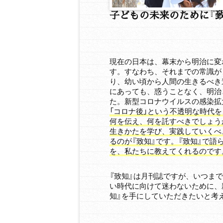
子どもの未来のために『
現在の日本は、幕末から明治に変
す。すなわち、それまでの常識が
り、幼い頃から人間の生きるべき
にあっても、惑うことなく、明治
た。新型コロナウイルスの感染拡
「コロナ後」という不透明な時代
何を伝え、何を託すべきでしょう
生きかたを学び、実践していくべ
るのが『致知』です。『致知』で
を、私たちに教えてくれるのです
『致知』は月刊誌ですが、いつま
い時代に向けて迷わないために、
知』を手にしていただきたいと考