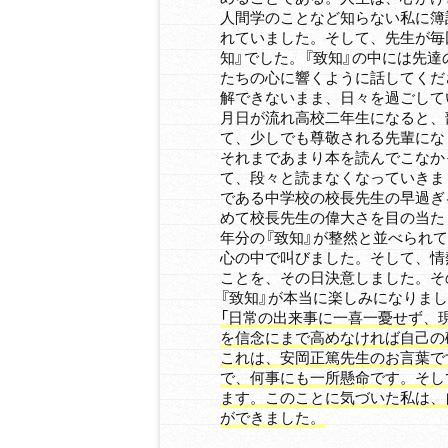
人間学のことなど知らない私に簿
れていました。そして、先生が毎
知』でした。『致知』の中には先
たちの心に響くように話してくだ
解できないまま、日々を過ごして
月日が流れ高校二年生になると、
て、少しでも尊敬される先輩にな
それまであまり本を読んでこなか
て、段々と読まなくなっていきま
である中学校の校長先生の早過ぎ
めて校長先生の偉大さを目の当た
年分の『致知』が整然と並べられ
心の中で叫びました。そして、情
ことを、その日決意しました。そ
『致知』が本当に楽しみになりま
「日常の出来事に一喜一憂せず、
を信念にまで高めなければ自己の
これは、安岡正篤先生のお言葉で
で、何事にも一所懸命です。そし
ます。このことに気づいた私は、
ができました。