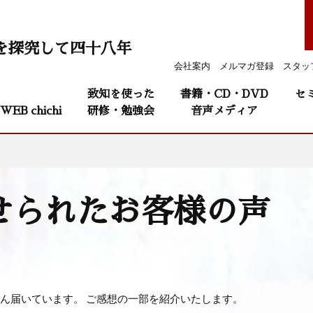
を探究して四十八年
会社案内
メルマガ登録
スタッ
致知を使った
書籍・CD・DVD
セ
WEB chichi
研修・勉強会
音声メディア
せられたお客様の声
さん届いています。 ご感想の一部を紹介いたします。