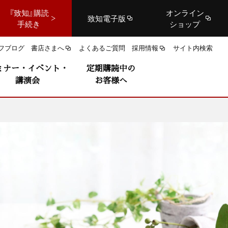
『致知』購読
オンライン
致知電子版
手続き
ショップ
フブログ
書店さまへ
よくあるご質問
採用情報
サイト内検索
ミナー・イベント・
定期購読中の
講演会
お客様へ