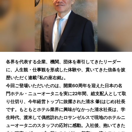
o
o
k
各界を代表する企業、機関、団体を牽引してきたリーダー
に、人生観・仕事観を形成した体験や、貫いてきた信条を披
歴いただく連載「私の座右銘」。
今回ご登場いただいたのは、開業60周年を迎えた日本の名
門ホテル・ニューオータニを実に22年間、総支配人として取
り仕切り、今年経営トップに抜擢された清水 肇(はじめ)社長
です。もともとホテル業界に興味がなかった清水社長は、学
生時代、渡米して偶然訪れたロサンゼルスで現地のホテルニ
ューオータニのスタッフの応対に感動。入社後、抱いてきた