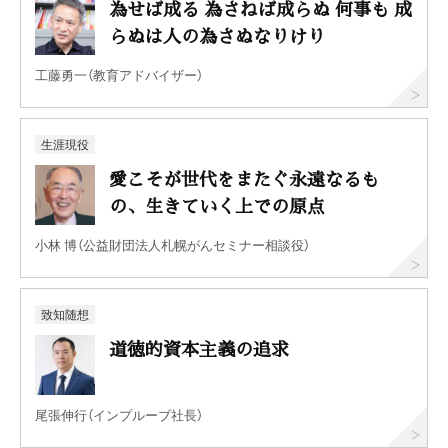
為せば成る 為さねば成らぬ 何事も 成
らぬは人の為さぬなりけり
工藤勇一（教育アドバイザー）
生涯現役
愛こそが世代をまたぐ永遠なるも
の、生きていく上での原点
小林 博（公益財団法人札幌がんセミナー相談役）
致知随想
道徳的資本主義の追求
尾張伸行（インプルーブ社長）