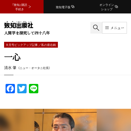
『致知』購読
オンライン
致知電子版
手続き
ショップ
メニュー
人間学を探究して四十八年
9 月号ピックアップ記事 ／私の座右銘
一心
清水 肇
（ニュー・オータニ社長）
F
T
Li
a
w
n
c
itt
e
e
er
b