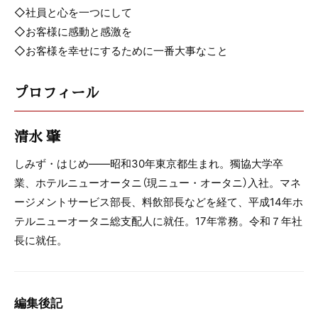
◇社員と心を一つにして
◇お客様に感動と感激を
◇お客様を幸せにするために一番大事なこと
プロフィール
清水 肇
しみず・はじめ――昭和30年東京都生まれ。獨協大学卒
業、ホテルニューオータニ（現ニュー・オータニ）入社。マネ
ージメントサービス部長、料飲部長などを経て、平成14年ホ
テルニューオータニ総支配人に就任。17年常務。令和７年社
長に就任。
編集後記