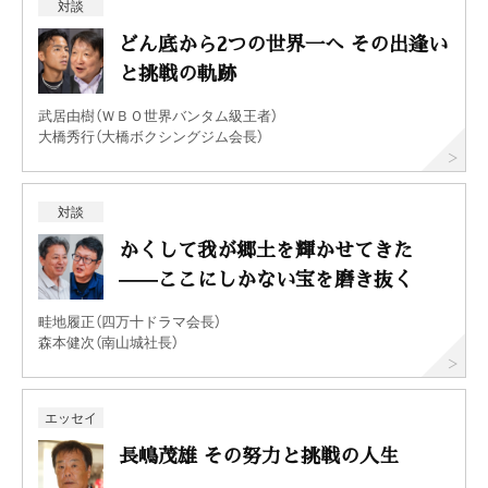
対談
どん底から2つの世界一へ その出逢い
と挑戦の軌跡
武居由樹（ＷＢＯ世界バンタム級王者）
大橋秀行（大橋ボクシングジム会長）
対談
かくして我が郷土を輝かせてきた
——ここにしかない宝を磨き抜く
畦地履正（四万十ドラマ会長）
森本健次（南山城社長）
エッセイ
長嶋茂雄 その努力と挑戦の人生