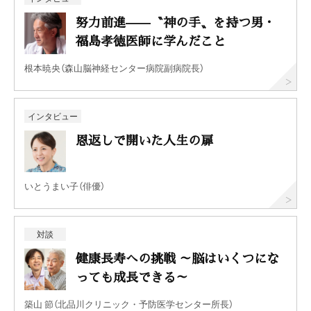
努力前進——〝神の手〟を持つ男・
福島孝徳医師に学んだこと
根本暁央（森山脳神経センター病院副病院長）
インタビュー
恩返しで開いた人生の扉
いとうまい子（俳優）
対談
健康長寿への挑戦 ～脳はいくつにな
っても成長できる～
築山 節（北品川クリニック・予防医学センター所長）