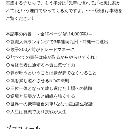
志望する子たちで、もう半分は「先輩に憧れて」「社風に惹か
れて」という理由でやってくるんですよ。……（続きは本誌を
ご覧ください）
本記事の内容 ～全10ページ（約14,000字）～
◇就職人気ランキングで3年連続九州・沖縄一に選出
◇餃子300人前がトレードマネーに
◇「すべての責任は俺が取るからやらせてくれ」
◇名経営者に通ずる本質に気づく力
◇夢が叶うということは夢が夢でなくなること
◇気を満ち溢れさせる5つの法則
◇三位一体となって成し遂げた上場への軌跡
◇逆境と屈辱が人と組織を強くする
◇世界一の豪華寝台列車「ななつ星」誕生秘話
◇人生は挑戦であり挑戦が人生
プロフィール