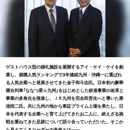
b
o
o
k
ゲストハウス型の婚礼施設を展開するアイ・ケイ・ケイを創
業し、就職人気ランキングで3年連続九州・沖縄一に選ばれ
る人気企業へと発展させてきた金子和斗志氏。日本初の豪華
寝台列車「ななつ星㏌九州」をはじめとした鉄道事業の改革と
事業の多角化を推進し、ＪＲ九州を完全民営化へと導いた唐
池恒二氏。共に九州の地から東証プライム上場を果たし、日
本を代表する企業へと育て上げてきたお二人に、絶えざる挑
戦を重ねてきた足跡について語り合っていただいた。そこか
ら見えてくるリーダーの条件とは――。