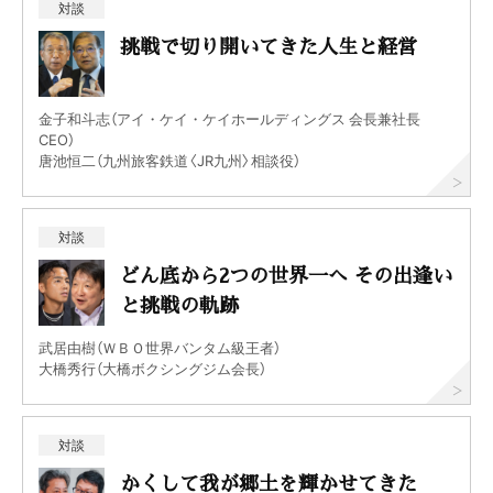
対談
挑戦で切り開いてきた人生と経営
金子和斗志（アイ・ケイ・ケイホールディングス 会長兼社長
CEO）
唐池恒二（九州旅客鉄道〈JR九州〉相談役）
対談
どん底から2つの世界一へ その出逢い
と挑戦の軌跡
武居由樹（ＷＢＯ世界バンタム級王者）
大橋秀行（大橋ボクシングジム会長）
対談
かくして我が郷土を輝かせてきた