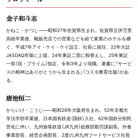
金子和斗志
かねこ・かつし――昭和27年佐賀県生まれ。佐賀県立伊万里
高校卒業後、靴販売店での営業などを経て家業のホテルを継
ぐ。平成7年アイ・ケイ・ケイ設立、社長に就任。22年大証
JASDAQ市場に上場。24年東証二部に鞍替えし、25年東証
一部（現・プライム）指定。令和3年より現職。著書に『サービ
スの精神はありがとうから生まれる』（コスモ教育出版）があ
る。
唐池恒二
からいけ・こうじ――昭和28年大阪府生まれ。52年京都大
学法学部卒業後、日本国有鉄道（国鉄）入社。62年国鉄分割民
営化に伴い、九州旅客鉄道（JR九州）総務部勤労課副長。外食
事業部長、経営企画部長、2度のJR九州フードサービス社長