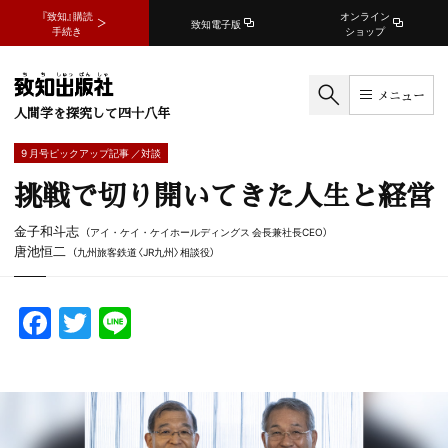
『致知』購読
オンライン
致知電子版
手続き
ショップ
メニュー
人間学を探究して四十八年
9 月号ピックアップ記事 ／対談
挑戦で切り開いてきた人生と経営
金子和斗志
（アイ・ケイ・ケイホールディングス 会長兼社長CEO）
唐池恒二
（九州旅客鉄道〈JR九州〉相談役）
F
T
Li
a
w
n
c
itt
e
e
er