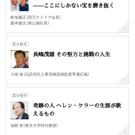
——ここにしかない宝を磨き抜く
畦地履正（四万十ドラマ会長）
森本健次（南山城社長）
エッセイ
長嶋茂雄 その努力と挑戦の人生
小俣 進（元読売巨人軍長嶋茂雄監督専属広報）
エッセイ
奇跡の人 ヘレン・ケラーの生涯が教
えるもの
福島 智（東京大学特任教授）