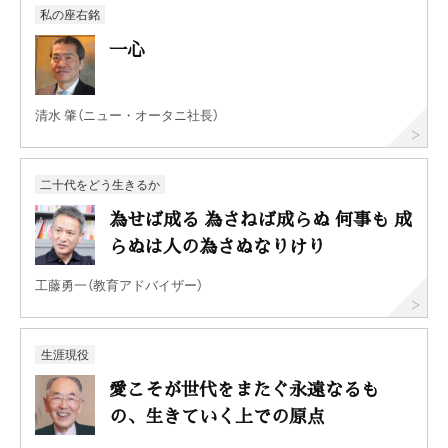
私の座右銘
一心
清水 肇（ニュー・オータニ社長）
二十代をどう生きるか
為せば成る 為さねば成らぬ 何事も 成
らぬは人の為さぬなりけり
工藤勇一（教育アドバイザー）
生涯現役
愛こそが世代をまたぐ永遠なるも
の、生きていく上での原点