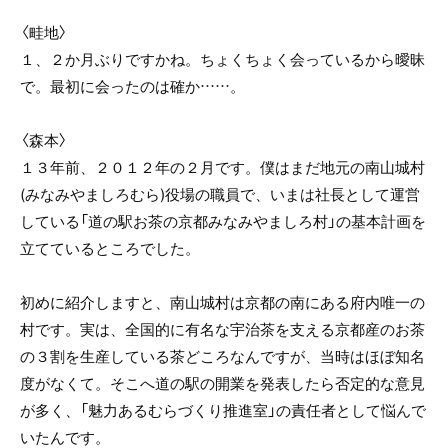
〈畦地〉
１、２か月ぶりですかね。ちょくちょく会っているから曖昧
で。最初に会ったのは確か……。
〈森本〉
１３年前、２０１２年の２月です。僕はまだ地元の南山城村
(みなみやましろむら)役場の職員で、いまは社長として運営
している「道の駅お茶の京都みなみやましろ村」の基本計画を
立てているところでした。
初めに紹介しますと、南山城村は京都の南にある府内唯一の
村です。実は、全国的に有名な宇治茶を支える京都産のお茶
の３割を生産している茶どころなんですが、当時はほぼ知名
度がなくて。そこへ道の駅の開業を発表したら否定的な意見
が多く、「魅力あるむらづくり推進室」の責任者として悩んで
いたんです。