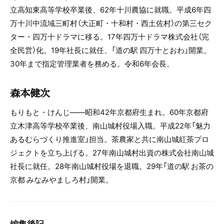
立高知東高等学校卒業後、62年十川農協に就職。平成6年四
万十川中流域三町村（大正町・十和村・西土佐村）の第三セク
ター・四万十ドラマに移る。17年四万十ドラマ株式会社（完
全民営）化。19年社長に就任、「道の駅 四万十とおわ」開業。
30年まで指定管理業者を務める。令和6年会長。
森本健次
もりもと・けんじ――昭和42年京都府生まれ。60年京都府
立木津高等学校卒業後、南山城村役場入職。平成22年「魅力
あるむらづくり推進室」担当。茶農家と共に南山城紅茶プロ
ジェクトを立ち上げる。27年南山城村出資の株式会社南山城
社長に就任。28年南山城村役場を退職。29年「道の駅 お茶の
京都 みなみやましろ村」開業。
編集後記