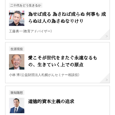
二十代をどう生きるか
為せば成る 為さねば成らぬ 何事も 成
らぬは人の為さぬなりけり
工藤勇一（教育アドバイザー）
生涯現役
愛こそが世代をまたぐ永遠なるも
の、生きていく上での原点
小林 博（公益財団法人札幌がんセミナー相談役）
致知随想
道徳的資本主義の追求