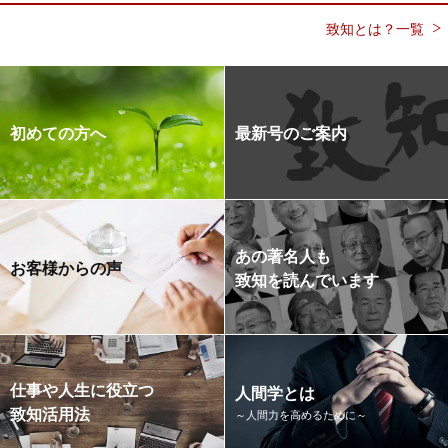
致知とは？一覧
初めての方へ
最新号のご案内
あの著名人も
お客様からの声
致知を読んでいます
仕事や人生に役立つ
人間学とは
致知活用法
～人間力を高めるために～