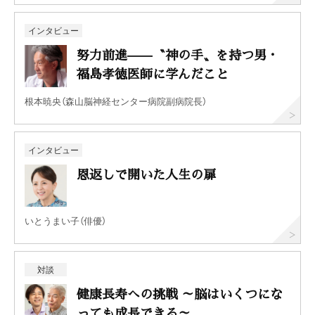
インタビュー
努力前進——〝神の手〟を持つ男・
福島孝徳医師に学んだこと
根本暁央（森山脳神経センター病院副病院長）
インタビュー
恩返しで開いた人生の扉
いとうまい子（俳優）
対談
健康長寿への挑戦 ～脳はいくつにな
っても成長できる～