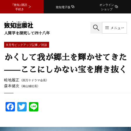
『致知』購読
オンライン
致知電子版
手続き
ショップ
メニュー
人間学を探究して四十八年
9 月号ピックアップ記事 ／対談
かくして我が郷土を輝かせてきた
——ここにしかない宝を磨き抜く
畦地履正
（四万十ドラマ会長）
森本健次
（南山城社長）
F
T
Li
a
w
n
c
itt
e