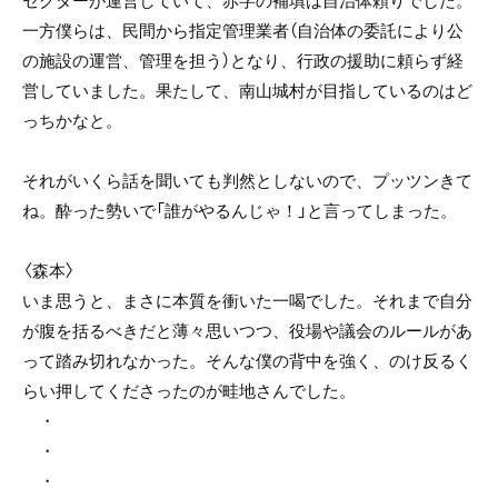
一方僕らは、民間から指定管理業者（自治体の委託により公
の施設の運営、管理を担う）となり、行政の援助に頼らず経
営していました。果たして、南山城村が目指しているのはど
っちかなと。
それがいくら話を聞いても判然としないので、プッツンきて
ね。酔った勢いで「誰がやるんじゃ！」と言ってしまった。
〈森本〉
いま思うと、まさに本質を衝いた一喝でした。それまで自分
が腹を括るべきだと薄々思いつつ、役場や議会のルールがあ
って踏み切れなかった。そんな僕の背中を強く、のけ反るく
らい押してくださったのが畦地さんでした。
・
・
・