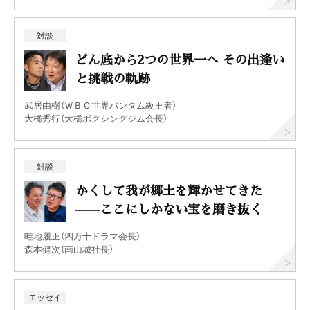
対談
どん底から2つの世界一へ その出逢い
と挑戦の軌跡
武居由樹（ＷＢＯ世界バンタム級王者）
大橋秀行（大橋ボクシングジム会長）
対談
かくして我が郷土を輝かせてきた
——ここにしかない宝を磨き抜く
畦地履正（四万十ドラマ会長）
森本健次（南山城社長）
エッセイ