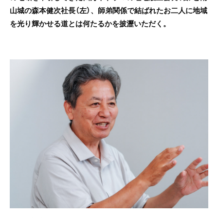
山城の森本健次社長（左）、師弟関係で結ばれたお二人に地域
を光り輝かせる道とは何たるかを披瀝いただく。