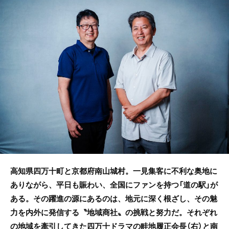
e
er
b
o
o
k
高知県四万十町と京都府南山城村。一見集客に不利な奥地に
ありながら、平日も賑わい、全国にファンを持つ「道の駅」が
ある。その躍進の源にあるのは、地元に深く根ざし、その魅
力を内外に発信する〝地域商社〟の挑戦と努力だ。それぞれ
の地域を牽引してきた四万十ドラマの畦地履正会長（右）と南