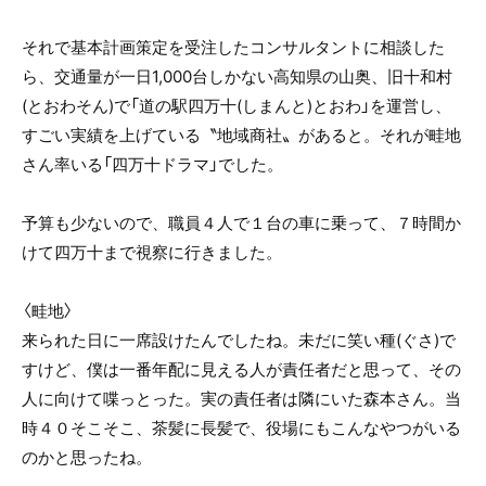
それで基本計画策定を受注したコンサルタントに相談した
ら、交通量が一日1,000台しかない高知県の山奥、旧十和村
(とおわそん)で「道の駅四万十(しまんと)とおわ」を運営し、
すごい実績を上げている〝地域商社〟があると。それが畦地
さん率いる「四万十ドラマ」でした。
予算も少ないので、職員４人で１台の車に乗って、７時間か
けて四万十まで視察に行きました。
〈畦地〉
来られた日に一席設けたんでしたね。未だに笑い種(ぐさ)で
すけど、僕は一番年配に見える人が責任者だと思って、その
人に向けて喋っとった。実の責任者は隣にいた森本さん。当
時４０そこそこ、茶髪に長髪で、役場にもこんなやつがいる
のかと思ったね。