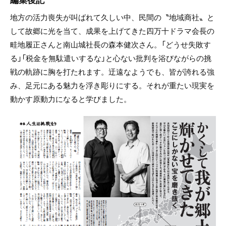
地方の活力喪失が叫ばれて久しい中、民間の〝地域商社〟と
して故郷に光を当て、成果を上げてきた四万十ドラマ会長の
畦地履正さんと南山城社長の森本健次さん。「どうせ失敗す
る」「税金を無駄遣いするな」と心ない批判を浴びながらの挑
戦の軌跡に胸を打たれます。迂遠なようでも、皆が誇れる強
み、足元にある魅力を浮き彫りにする。それが重たい現実を
動かす原動力になると学びました。