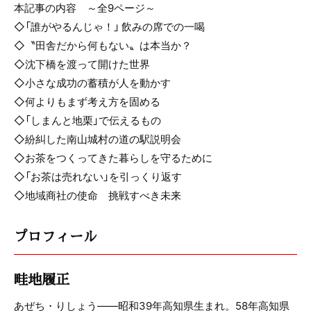
本記事の内容 ～全9ページ～
◇「誰がやるんじゃ！」 飲みの席での一喝
◇〝田舎だから何もない〟は本当か？
◇沈下橋を渡って開けた世界
◇小さな成功の蓄積が人を動かす
◇何よりもまず考え方を固める
◇「しまんと地栗」で伝えるもの
◇紛糾した南山城村の道の駅説明会
◇お茶をつくってきた暮らしを守るために
◇「お茶は売れない」を引っくり返す
◇地域商社の使命 挑戦すべき未来
プロフィール
畦地履正
あぜち・りしょう――昭和39年高知県生まれ。58年高知県