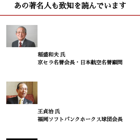
生涯現役
あの著名人も致知を読んでいます
「人様から親しまれ、愛され、信頼される人に」
他阿真円（第74代時宗法主）
人生を照らす言葉
「森茉莉『棘』」
稲盛和夫 氏
鈴木秀子（国際コミュニオン学会名誉会長）
京セラ名誉会長・日本航空名誉顧問
生命のメッセージ
「『祈力の充実』で幸せに生きる」
美松 寛昭（弘明寺住職）
村上和雄（筑波大学名誉教授）
王貞治 氏
禅語に学ぶ
福岡ソフトバンクホークス球団会長
「万里清風只自知す」
横田南嶺（円覚寺管長）