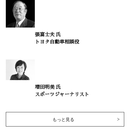
意見・判断
「日本を滅ぼす子供の貧困問題の解決を急げ――子供の貧困問題
による社会的損失40兆円の衝撃」
花岡隼人（日本財団子どもの貧困対策チーム プロジェクトコーデ
張富士夫 氏
ィネーター）
トヨタ自動車相談役
日本の教育を取り戻す
「世界史から見る日本像――私なら歴史教科書をこう書く」
占部賢志（中村学園大学教授）
歴史の教訓
増田明美 氏
スポーツジャーナリスト
「迷走を極める韓国。南進を目論む北朝鮮。どう動くのか日本」
渡部昇一（上智大学名誉教授）
大自然と体心
もっと見る
「速音読で若さと活力を取り戻す――名文の音読で脳が活性化