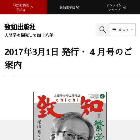
『致知』購読
オンライン
致知電子版
手続き
ショップ
メニュー
人間学を探究して四十八年
2017年3月1日 発行・ 4 月号のご
案内