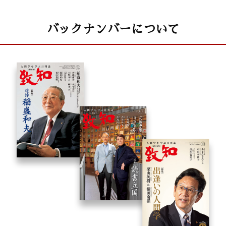
し、心が穏やかになる」
齋藤 孝（明治大学文学部教授）
バックナンバーについて
干支九星学
井上象英
小説・徳川家康
童門冬二（作家）
致知随想
田所光男 ｢タカマツペア世界一の原動力」
小澤勝也 「戦う経営から愛の経営へ」
小澤綾子 「いまを精いっぱい生ききる」
荒川龍一郎 ｢おやじたちの国際貢献」
中畠信一 「私心なき経営道」
難波征男 「山田方谷の原点を見つめる」