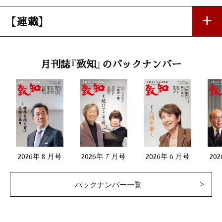
【連載】
私の座右銘
月刊誌『致知』のバックナンバー
「花を見ていみじと思う心あらばさて生きよ」赤井益久（國學院大
學学長）
第一線で活躍する女性
「自分自身が社会を変える石になる」
奥田浩美（ウィズグループ社長）
2026年 8 月号
2026年 7 月号
2026年 6 月号
20
二十代をどう生きるか
バックナンバー一覧
「厳しさの中にこそ成長がある」
比屋根 毅（エーデルワイス会長）