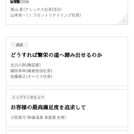
尾山 基（アシックス社長CEO）
山本良一（Ｊ.フロントリテイリング社長）
鼎談
どうすれば繁栄の道へ踏み出せるのか
北川八郎(陶芸家）
鎌田恭幸(鎌倉投信社長)
佐藤俊之(オークス社長)
トップインタビュー
お客様の最高満足度を追求して
小田真弓（和倉温泉 加賀屋 女将）