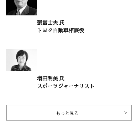
「『平和教育』の在り方を問う――ミサイル問題になぜ沈黙するの
か」
張富士夫 氏
占部賢志（中村学園大学教授）
トヨタ自動車相談役
大自然と体心
「HIITでなまった体に活を入れる――忙しい人も高齢者も短時間
で実践できる全身エクササイズ」
岡田 隆（日本体育大学准教授）
増田明美 氏
干支九星学
スポーツジャーナリスト
井上象英
小説・徳川家康
もっと見る
童門冬二（作家）
致知随想