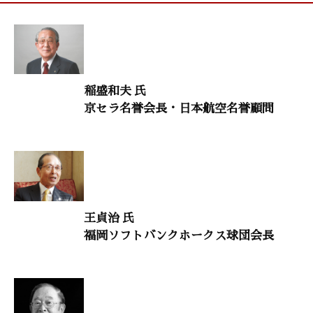
鈴木秀子（国際コミュニオン学会名誉会長）
生命のメッセージ
「見えない世界を信じることから、すべてが始まる」
稲盛和夫 氏
森 正光(石上神宮宮司）
京セラ名誉会長・日本航空名誉顧問
村上和雄（筑波大学名誉教授）
禅語に学ぶ
「手を把って共に行く」
横田南嶺（円覚寺管長）
王貞治 氏
意見・判断
福岡ソフトバンクホークス球団会長
「テレワークが企業を救う――人手不足の時代を生き抜く新しい
働き方」
田澤由利（テレワークマネジメント代表）
日本の教育を取り戻す