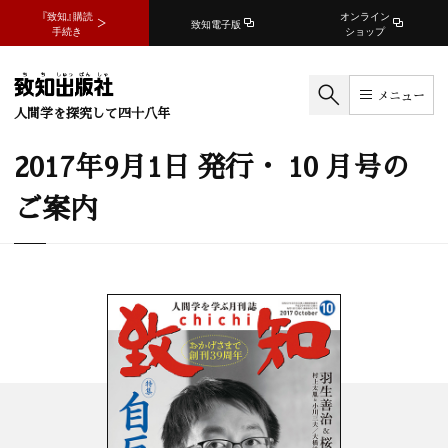
『致知』購読
オンライン
致知電子版
手続き
ショップ
メニュー
人間学を探究して四十八年
2017年9月1日 発行・ 10 月号の
ご案内