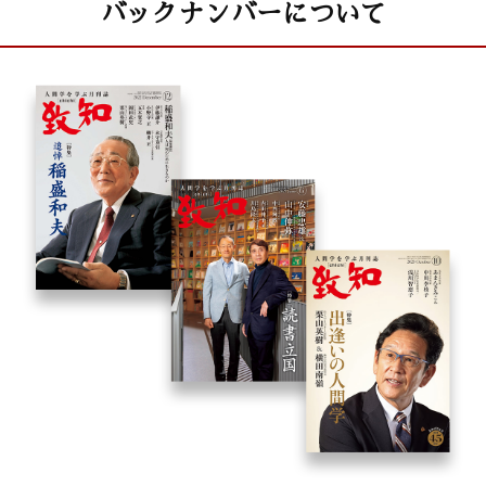
バックナンバーについて
唐 松章 「廣結善縁」
川下都志子 「必要でない命はない」
三谷 淳 「経営を伸ばす顧問弁護士」
永山友美子 「ハープの音色に思いを込めて」
立花民雄 「西海の巨儒・安東省菴の偉業を人々に」
読者プレゼント
「致知と私」読者から寄せられたお手紙
『心に響く小さな５つの物語』ニュース44
社内木鶏ニュース
致知出版社ニュース
こまく