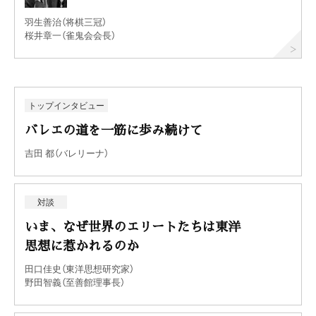
羽生善治（将棋三冠）
桜井章一（雀鬼会会長）
トップインタビュー
バレエの道を一筋に歩み続けて
吉田 都（バレリーナ）
対談
いま、なぜ世界のエリートたちは東洋
思想に惹かれるのか
田口佳史（東洋思想研究家）
野田智義（至善館理事長）