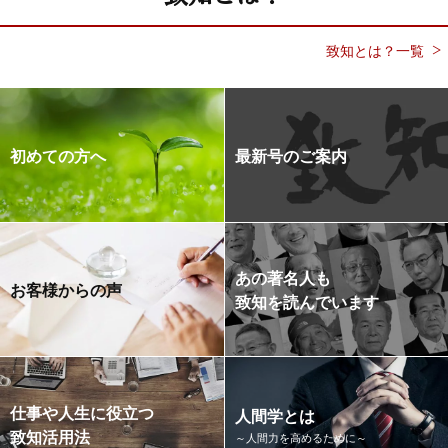
致知とは？一覧
初めての方へ
最新号のご案内
あの著名人も
お客様からの声
致知を読んでいます
仕事や人生に役立つ
人間学とは
致知活用法
～人間力を高めるために～