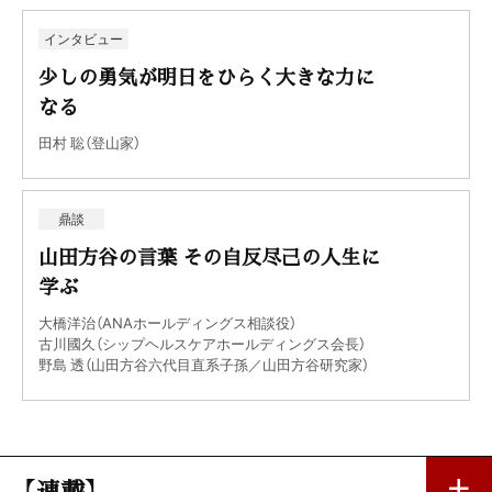
インタビュー
少しの勇気が明日をひらく大きな力に
なる
田村 聡（登山家）
鼎談
山田方谷の言葉 その自反尽己の人生に
学ぶ
大橋洋治（ANAホールディングス相談役）
古川國久（シップヘルスケアホールディングス会長）
野島 透（山田方谷六代目直系子孫／山田方谷研究家）
【連載】