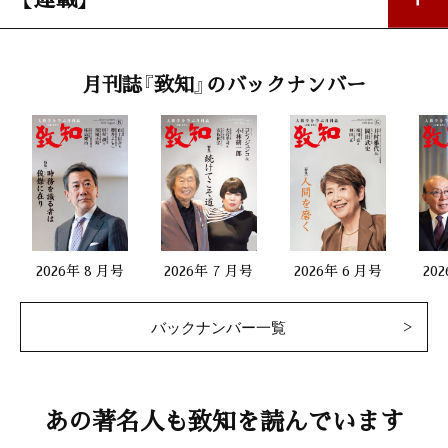
私の座右銘
月刊誌『致知』のバックナンバー
「覚悟」
笹川陽平（日本財団会長）
第一線で活躍する女性
「感謝できる幸せを嚙み締めて」
池端美和（美容家・美調香アーティスト）
2026年 8 月号
2026年 7 月号
2026年 6 月号
20
生涯現役
バックナンバー一覧
「一番大事なのはやっぱり人間性」
小石原 昭（企画集団 知性コミュニケーションズ代表）
人生を照らす言葉
あの著名人も致知を読んでいます
「宮澤賢治『なめとこ山の熊』」