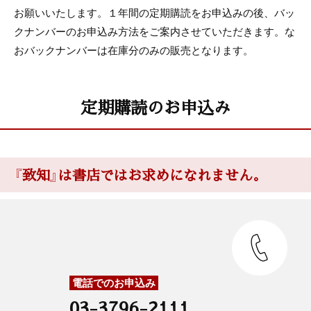
お願いいたします。１年間の定期購読をお申込みの後、バッ
致知出版社ニュース
クナンバーのお申込み方法をご案内させていただきます。な
おバックナンバーは在庫分のみの販売となります。
こまく
定期購読のお申込み
読者プレゼント
BOOKS[書評]
『致知』は書店ではお求めになれません。
書店員さんたちの創意工夫
まんが〈うちの社長の器学〉
神保あつし
木鶏クラブ通信
電話でのお申込み
03-3796-2111