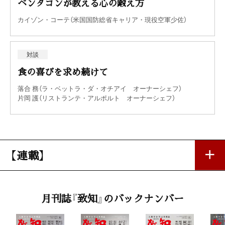
ペンタゴンが教える心の鍛え方
カイゾン・コーテ（米国国防総省キャリア・現役空軍少佐）
対談
食の喜びを求め続けて
落合 務（ラ・ベットラ・ダ・オチアイ オーナーシェフ）
片岡 護（リストランテ・アルポルト オーナーシェフ）
【連載】
私の座右銘
月刊誌『致知』のバックナンバー
「謙虚、感謝」
阿部俊則（積水ハウス社長）