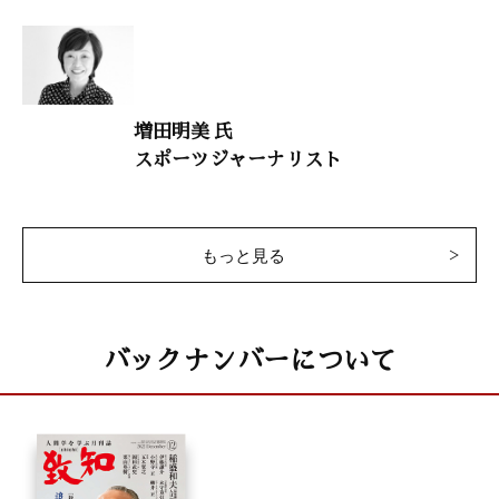
「便利で手軽な食品が、子供をダメにする」
池上公介（学校法人池上学園理事長）
日本の教育を取り戻す
増田明美 氏
「公と私についての一考察」
スポーツジャーナリスト
占部賢志（中村学園大学教授）
歴史の教訓
「技術と人材を守り、国益を守らなくてはいけない」
もっと見る
渡部昇一（上智大学名誉教授）
大自然と体心
バックナンバーについて
「音楽療法で健康寿命を延ばす」
和合治久（埼玉医科大学教授）
干支九星学
井上象英