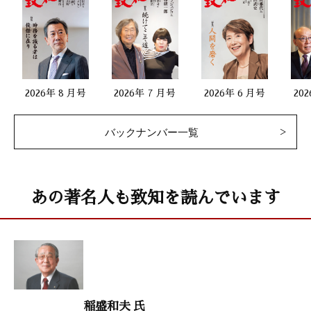
第一線で活躍する女性
「自分の仕事に言い訳をしない」
長谷川喜美（ベルベッタ・デザイン代表）
2026年 8 月号
2026年 7 月号
2026年 6 月号
20
二十代をどう生きるか
バックナンバー一覧
「何がしたいのか、どうありたいのか。自らの思いに忠実に生き
る」
紀里谷和明（映画監督）
あの著名人も致知を読んでいます
生涯現役
「道は自らひらく」
渡辺宙明（作曲家）
人生を照らす言葉
稲盛和夫 氏
「 玄侑宗久『光の山』」