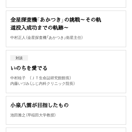
金星探査機「あかつき」の挑戦～その軌
道投入成功までの軌跡～
中村正人（金星探査機「あかつき」衛星主任）
対談
いのちを愛でる
中村桂子 （ＪＴ生命誌研究館館長）
内藤いづみ（ふじ内科クリニック院長）
小泉八雲が目指したもの
池田雅之（早稲田大学教授）