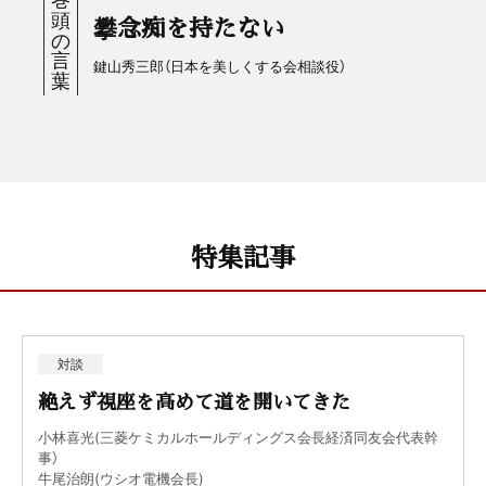
攀念痴を持たない
鍵山秀三郎（日本を美しくする会相談役）
特集記事
対談
絶えず視座を高めて道を開いてきた
小林喜光(三菱ケミカルホールディングス会長経済同友会代表幹
事）
牛尾治朗(ウシオ電機会長)