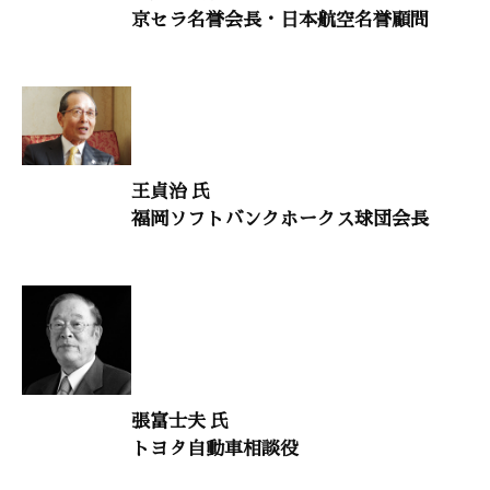
京セラ名誉会長・日本航空名誉顧問
鈴木秀子（国際コミュニオン学会名誉会長）
生命のメッセージ
「新しい発見にはドラマがある」
中西重忠（サントリー生命科学財団生物有機科学研究所所長）
村上和雄（筑波大学名誉教授）
王貞治 氏
親子で読む孔子の人生
福岡ソフトバンクホークス球団会長
「孔子が求めた徳治政治」
安岡定子（こども論語塾講師）
禅語に学ぶ
「一無位の真人」
横田南嶺（円覚寺管長）
張富士夫 氏
トヨタ自動車相談役
意見・判断