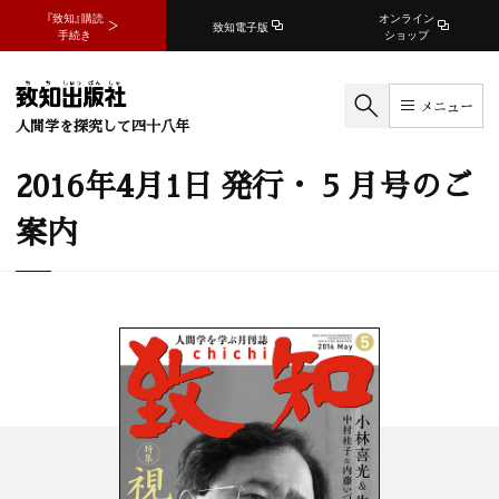
『致知』購読
オンライン
致知電子版
手続き
ショップ
メニュー
人間学を探究して四十八年
2016年4月1日 発行・ 5 月号のご
案内