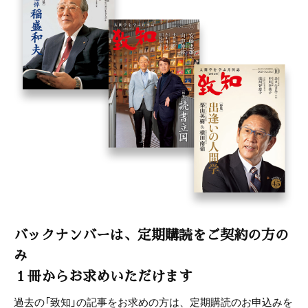
小説・荻生徂徠
童門冬二（作家）
致知随想
小林幸一郎 「見えない壁だって超えられる」
竹井佑介 「幸せなお金持ちになる人の考え方」
村津和正 「誠の歯科医療」
橘 ジュン 「祈りは必ず届く」
中野克彦 「喜びを形にする鞄工房」
山田能裕 「父・山田恵諦に教わったこと」
『心に響く小さな５つの物語』ニュース
バックナンバーは、定期購読をご契約の方の
み
『平澤興講話選集「生きる力」』 出版記念講演会開催報告
１冊からお求めいただけます
過去の「致知」の記事をお求めの方は、定期購読のお申込みを
「致知と私」読者から寄せられたお手紙