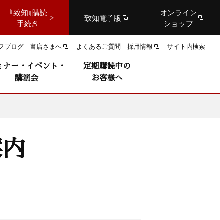
『致知』購読
オンライン
致知電子版
手続き
ショップ
フブログ
書店さまへ
よくあるご質問
採用情報
サイト内検索
ミナー・イベント・
定期購読中の
講演会
お客様へ
案内