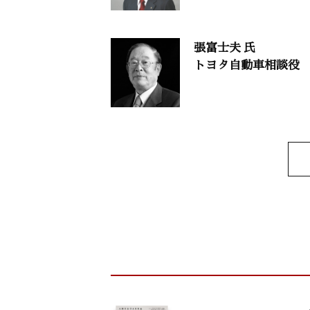
渡部昇一（上智大学名誉教授）
張富士夫 氏
干支九星学
トヨタ自動車相談役
井上象英
致知随想
森 昭 「すべては自分の責任」
服部 徹 「意識の力」
大塚耕輝 「為せば成る」
山口育子 「患者と医療者が協働する社
出縄雅之 「障がい者に働く誇りと喜び
松並孝雄 「新年の干支に思う」
致知出版社ニュース