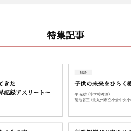
特集記事
対談
てきた
子供の未来をひらく
界記録アスリート～
平 光雄 （小学校教諭）
菊池省三 （北九州市立小倉中央小