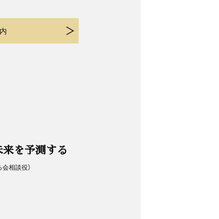
内
未来を予測する
る会相談役）