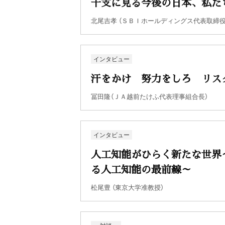
干支に見る今後の日本、私た
北尾吉孝 （ＳＢＩホールディングス代表取締
インタビュー
汗をかけ 努力をしろ リス
冨田隆（ＪＡ越前たけふ代表理事組合長）
インタビュー
人工知能がひらく新たな世界
る人工知能の最前線～
松尾豊 （東京大学准教授）