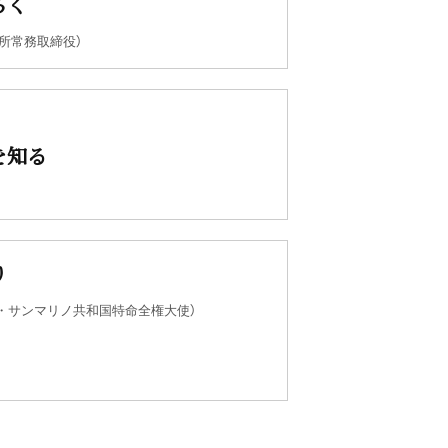
らく
所常務取締役）
を知る
り
・サンマリノ共和国特命全権大使）