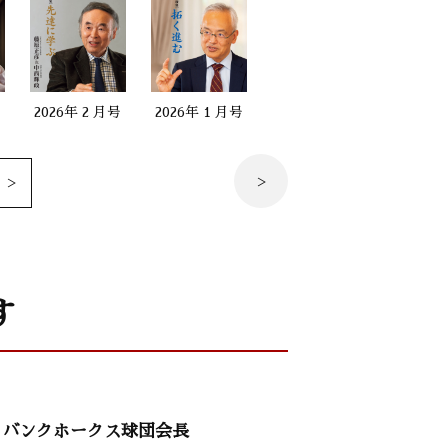
）
号
2026年 2 月号
2026年 1 月号
2025年 12 月号
2025年 
授）
）
す
）
トバンクホークス球団会長