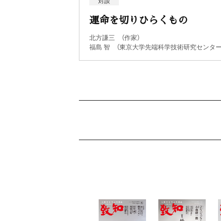
対談
運命を切りひらくもの
北方謙三 （作家）
福島 智 （東京大学先端科学技術研究センター
私の座右銘
野並直文（崎陽軒社長）
二十代をどう生きるか51