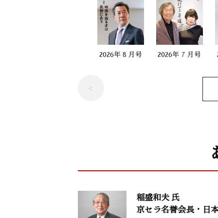
堀 義人（グロービス経営大学院学長）
人生を照らす言葉71
2026年 8 月号
2026年 7 月号
鈴木秀子（国際コミュニオン学会名誉会
禅語に学ぶ8
横田南嶺（円覚寺管長）
意見・判断40
阿比留瑠比（産経新聞社政治部編集委員
稲盛和夫 氏
歴史の教訓
京セラ名誉会長・日