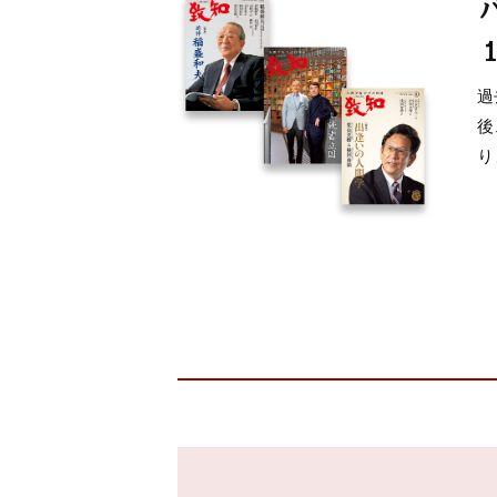
読者プレゼント
過
書店員さんたちの創意工夫
後
り