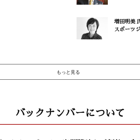
伊藤和磨（パーソナル・トレ
増田明美 
小説・荻生徂徠8
スポーツ
童門冬二（作家）
まんが〈うちの社長の器学
神保あつし
もっと見る
会を目指して」
を」
バックナンバーについて
こまく