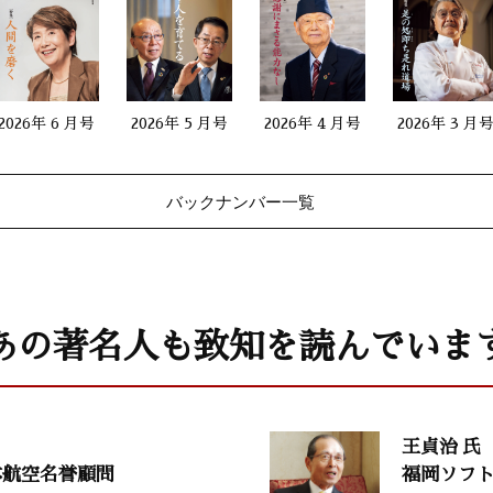
篠原儀治（篠原風鈴本舗会長
生命のメッセージ77
2026年 6 月号
2026年 5 月号
2026年 4 月号
2026年 3 月
長）
山口 香（筑波大学大学院准教
村上和雄（筑波大学名誉教授
バックナンバー一覧
『論語』と二宮尊徳8
岩越豊雄（寺子屋石塾主宰）
あの著名人も致知を読んでいま
日本の教育を取り戻す21
）
占部賢志（中村学園大学教授
王貞治 氏
大自然と体心
本航空名誉顧問
福岡ソフ