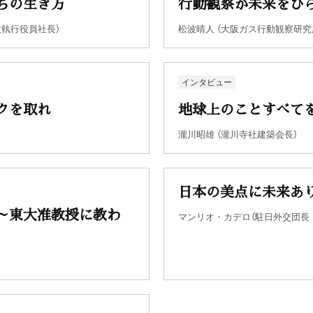
ちの生き方
行動観察が未来をひ
役執行役員社長）
松波晴人 （大阪ガス行動観察研究
インタビュー
クを取れ
地球上のことすべて
瀧川昭雄 （瀧川寺社建築会長）
日本の美点に未来あ
～東大准教授に教わ
マンリオ・カデロ（駐日外交団長