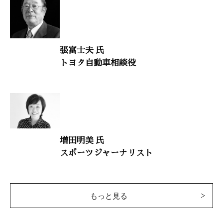
語り継ぎたい美しい日本人の物語45
占部賢志（中村学園大学教授）
張富士夫 氏
大自然と体心
トヨタ自動車相談役
須藤明治（国士舘大学教授）
干支九星学
井上象英
小説・儒の人 水戸光圀 最終回
増田明美 氏
スポーツジャーナリスト
童門冬二（作家）
致知随想
もっと見る
吉冨 学 「欲を愛に」
尾角光美 「旗を揚げる」
西尾正則 「超小型人工衛星『ハヤト』に夢をのせて」