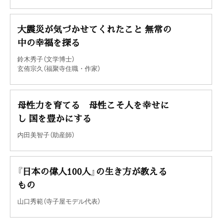
大震災が気づかせてくれたこと 無常の
中の幸福を探る
鈴木秀子（文学博士）
玄侑宗久（福聚寺住職・作家）
母性力を育てる 母性こそ人を幸せに
し 国を豊かにする
内田美智子（助産師）
『日本の偉人100人』の生き方が教える
もの
山口秀範（寺子屋モデル代表）