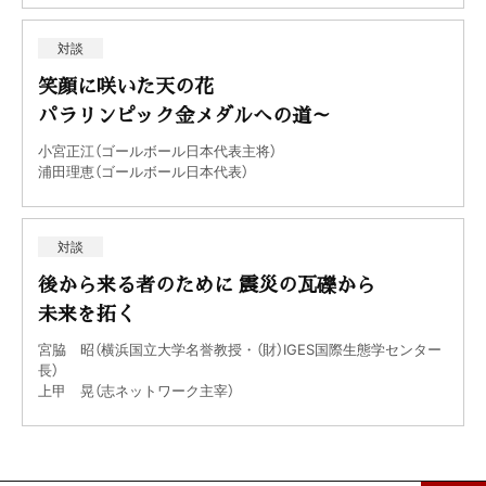
対談
笑顔に咲いた天の花
パラリンピック金メダルへの道～
小宮正江（ゴールボール日本代表主将）
浦田理恵（ゴールボール日本代表）
対談
後から来る者のために 震災の瓦礫から
未来を拓く
宮脇 昭（横浜国立大学名誉教授・（財）IGES国際生態学センター
長）
上甲 晃（志ネットワーク主宰）