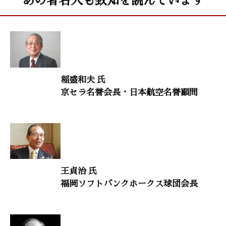
20代をどう生きるか26
桑原 豊（ワタミ社長）
生命のメッセージ52
荒井義雄（気功家）
村上和雄（筑波大学名誉教授）
稲盛和夫 氏
京セラ名誉会長・日本航空名誉顧問
子供に語り継ぎたい『論語』の言葉9
安岡定子（安岡活学塾 銀座・寺子屋こども論語塾専任講師）
意見・判断15
桜井邦朋（理学博士・神奈川大学元学長）
王貞治 氏
福岡ソフトバンクホークス球団会長
歴史の教訓
渡部昇一（上智大学名誉教授）