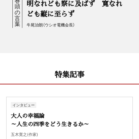
明なれども察に及ばず 寛なれ
ども縦に至らず
牛尾治朗（ウシオ電機会長）
特集記事
インタビュー
大人の幸福論
～人生の四季をどう生きるか～
五木寛之(作家)