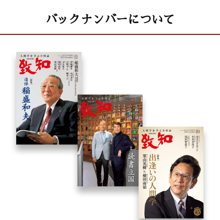
はせがわいさお 「心を繋ぐ贈りものを届けるスターリィマン」
バックナンバーについて
星野陽子 「人生を劇的に変えるユダヤの教え」
隈本 豊 「高畠導宏さんに学んだ本物の生き方」
まんが〈うちの社長の器学〉
神保あつし
木鶏クラブ全国代表世話人会が開催される
読者プレゼント
BOOKS[書評]
こまく
木鶏クラブ通信