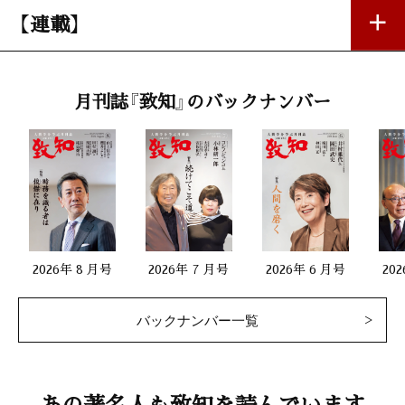
【連載】
私の座右銘
月刊誌『致知』のバックナンバー
佐野和夫（公益財団法人日本水泳連盟会長）
第一線で活躍する女性
桜林美佐（ジャーナリスト）
生涯現役82
2026年 8 月号
2026年 7 月号
2026年 6 月号
20
安藤久蔵（アロマフレッシュ店主）
バックナンバー一覧
儒者たちの系譜19
疋田啓佑（福岡女子大学名誉教授）
あの著名人も致知を読んでいます