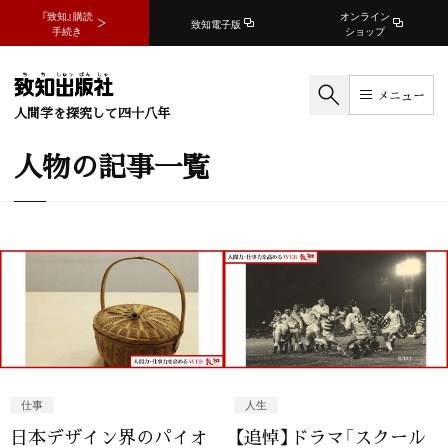
『致知』購読
オンライン
致知電子版
手続き
ショップ
メニュー
人間学を探究して四十八年
人物の記事一覧
仕事
人生
日本デザイン界のパイオ
【追悼】ドラマ「スクール