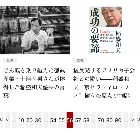
仕事
教養
どん底を乗り越えた徳武
猛反発するアメリカ子会
産業・十河孝男さんが体
社との闘い——稲盛和
得した稲盛和夫塾長の言
夫“京セラフィロソフ
葉
ィ”樹立の原点《中編》
...
10
20
30
...
54
55
56
57
58
...
70
80
90
...