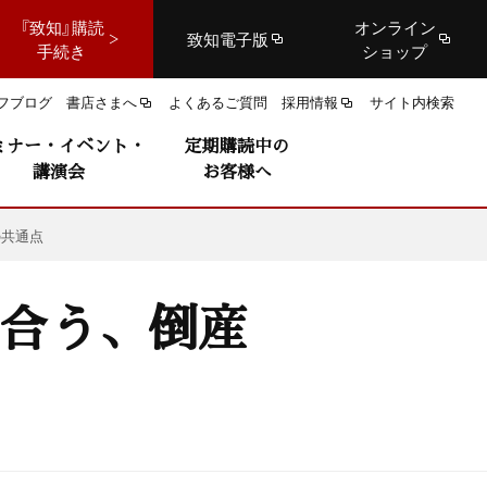
『致知』購読
オンライン
致知電子版
手続き
ショップ
フブログ
書店さまへ
よくあるご質問
採用情報
サイト内検索
ミナー・イベント・
定期購読中の
講演会
お客様へ
の共通点
り合う、倒産