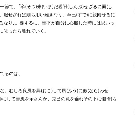
節で、「卒(そつ)未(いま)だ親附(しんぷ)せざるに而(し
ず。服せざれば則ち用い難きなり。卒已(すで)に親附せるに
るなり」。要するに、部下が自分に心服した時には思いっ
に叱ったら離れていく。
えてるのは、
な。むしろ良風を興(おこ)して風(ふう)に倣(なら)わせ
師にして善風を示さんか、克己の範を垂れその下に懶惰(ら