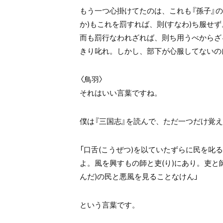
もう一つ心掛けてたのは、これも『孫子』の一
か)もこれを罰すれば、則(すなわ)ち服せ
而も罰行なわれざれば、則ち用うべからざ
きり叱れ。しかし、部下が心服してないの
〈鳥羽〉
それはいい言葉ですね。
僕は『三国志』を読んで、ただ一つだけ覚
「口舌(こうぜつ)を以ていたずらに民を叱る
よ。風を興すもの師と吏(り)にあり。吏と
んだ)の民と悪風を見ることなけん」
という言葉です。