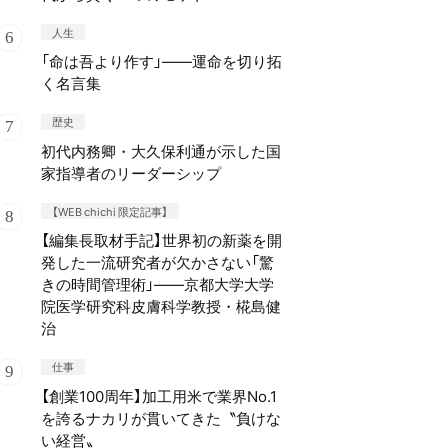
人生
「命は吾より作す」——運命を切り拓
く名言集
歴史
初代内務卿・大久保利通が示した国
家指導者のリーダーシップ
【WEB chichi 限定記事】
【編集長取材手記】世界初の新薬を開
発した一流研究者が欠かさない「驚
きの時間管理術」——京都大学大学
院医学研究科皮膚科学教授・椛島健
治
仕事
【創業100周年】加工用米で業界No.1
を誇るナカリが貫いてきた〝負けな
い経営〟