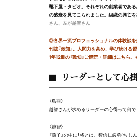
靴下屋・タビオ。それぞれの創業者である
の盛衰を見てこられました。組織の興亡を
さん、左が越智さん
◎
各界一流プロフェッショナルの体験談を多数
刊誌『致知』。人間力を高め、学び続ける
1年12冊の『致知』ご購読・詳細は
こちら
。
リーダーとして心
〈鳥羽〉
越智さんが求めるリーダーの心得って何で
〈越智〉
『孫子』の中に「将とは、智信仁厳勇(ち し