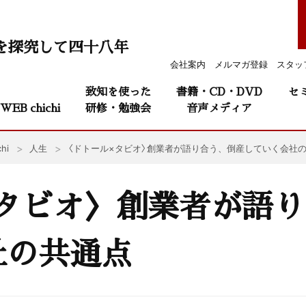
を探究して四十八年
会社案内
メルマガ登録
スタッ
致知を使った
書籍・CD・DVD
セ
WEB chichi
研修・勉強会
音声メディア
hi
人生
〈ドトール×タビオ〉創業者が語り合う、倒産していく会社
×タビオ〉創業者が語
社の共通点