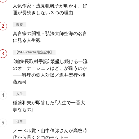
人気作家・浅見帆帆子が明かす、好
運が長続きしない３つの理由
教養
真言宗の開祖・弘法大師空海の名言
に見る人生観
【WEB chichi 限定記事】
【編集長取材手記】繁盛し続ける一流
のオーナーシェフはどこが違うのか
——料理の鉄人対談／坂井宏行×後
藤雅司
人生
稲盛和夫が即答した「人生で一番大
事なもの」
仕事
ノーベル賞・山中伸弥さんが高校時
代から貫く２つのモットー