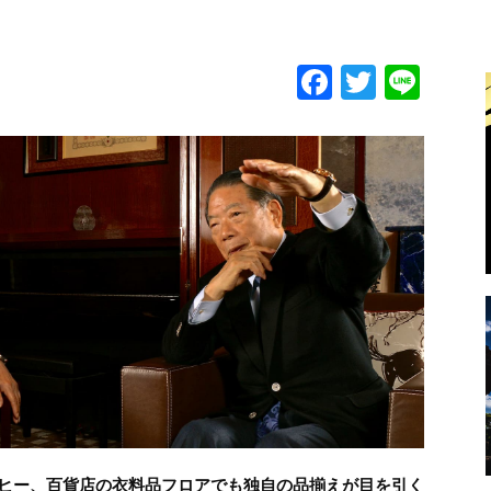
F
T
Li
a
w
n
c
itt
e
e
er
b
o
o
k
ヒー、百貨店の衣料品フロアでも独自の品揃えが目を引く