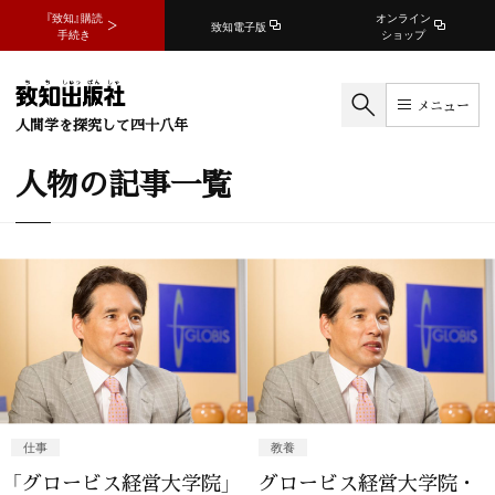
『致知』購読
オンライン
致知電子版
手続き
ショップ
メニュー
人間学を探究して四十八年
人物の記事一覧
仕事
教養
「グロービス経営大学院」
グロービス経営大学院・