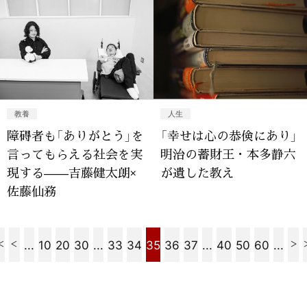
教養
人生
障碍者も「ありがとう」を
「幸せは心の恭倹にあり」
言ってもらえる社会を実
明治の蓄財王・本多静六
現する——吉藤健太朗×
が遺した教え
佐藤仙務
...
10
20
30
...
33
34
35
36
37
...
40
50
60
...