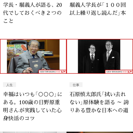
学長・堀義人が語る、20
堀義人学長が「１００回
代でしておくべき２つの
以上繰り返し読んだ」本
こと
人生
仕事
幸福はいつも「○○○」に
石原慎太郎氏「拭い去れ
ある。100歳の日野原重
ない」原体験を語る ～ 誇
明さんが実践していた心
りある豊かな日本への道
身快活のコツ