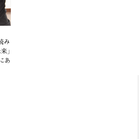
読み
来」
にあ