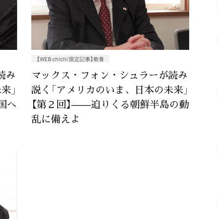
【WEB chichi 限定記事】教養
読み
マックス・フォン・シュラーが読み
来」
説く「アメリカのいま、日本の未来」
国へ
【第２回】——迫りくる朝鮮半島の動
乱に備えよ