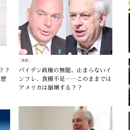
教養
？？
バイデン政権の無能、止まらないイ
の歴
ンフレ、食糧不足……このままでは
アメリカは崩壊する？？