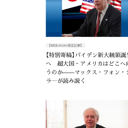
【WEB chichi 限定記事】
【特別寄稿】バイデン新大統領誕
へ 超大国・アメリカはどこへ
うのか——マックス・フォン・
ラ―が読み説く