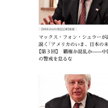
【WEB chichi 限定記事】教養
マックス・フォン・シュラーが
説く「アメリカのいま、日本の未
【第３回】 覇権か混乱か——中
の警戒を怠るな