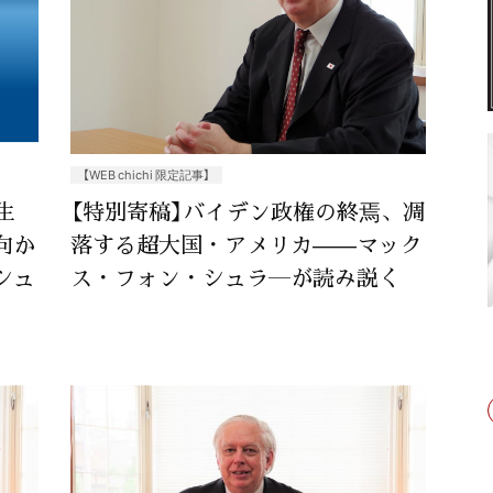
【WEB chichi 限定記事】
生
【特別寄稿】バイデン政権の終焉、凋
向か
落する超大国・アメリカ——マック
シュ
ス・フォン・シュラ―が読み説く