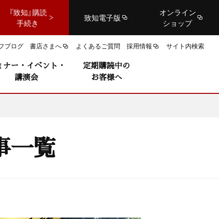
『致知』購読
オンライン
致知電子版
手続き
ショップ
フブログ
書店さまへ
よくあるご質問
採用情報
サイト内検索
ミナー・イベント・
定期購読中の
講演会
お客様へ
事一覧