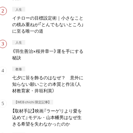
人生
イチローの目標設定術｜小さなこと
の積み重ねが「とんでもないところ」
に至る唯一の道
人生
《羽生善治×桜井章一》運を手にする
秘訣
教養
七夕に笹を飾るのはなぜ？ 意外に
知らない願いごとの本質と作法（人
材教育家・井垣利英）
【WEB chichi 限定記事】
【取材手記】映画『ラーゲリより愛を
込めて』モデル・山本幡男はなぜ生
きる希望を失わなかったのか