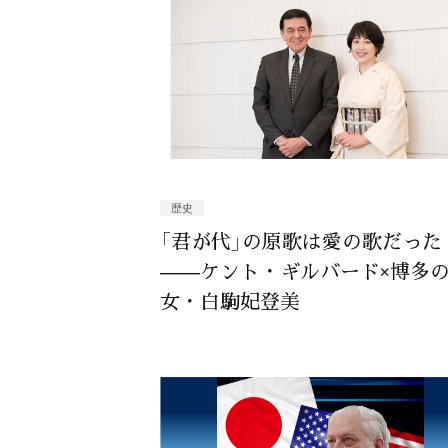
歴史
「君が代」の原歌は愛の歌だった
——ケント・ギルバード×博多
女・白駒妃登美