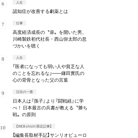
人生
認知症が改善する劇薬とは
仕事
高度経済成長の〝扉〟を開いた男。
川崎製鉄初代社長・西山弥太郎の息
づかいを聴く
人生
「医者になっても弱い人や貧乏な人
のことを忘れるな」——鎌田實氏の
心の背骨となった父の言葉
注目の一冊
日本人は『孫子』より『闘戦経』に学
べ！ 日本最古の兵書が教える〝勝ち
戦〟の原則
【WEB chichi 限定記事】
【編集長取材手記】サンリオピューロ