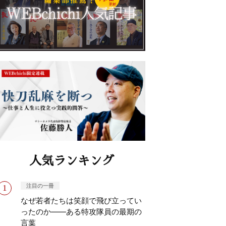
人気ランキング
注目の一冊
なぜ若者たちは笑顔で飛び立ってい
ったのか——ある特攻隊員の最期の
言葉