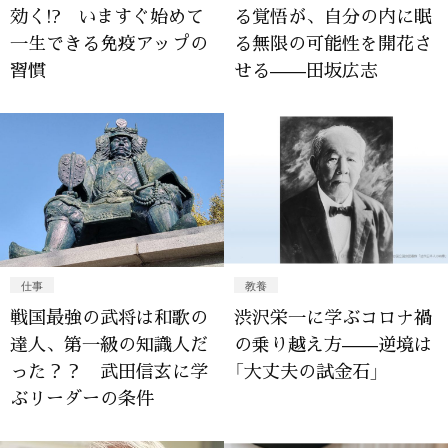
効く!? いますぐ始めて
る覚悟が、自分の内に眠
一生できる免疫アップの
る無限の可能性を開花さ
習慣
せる——田坂広志
仕事
教養
戦国最強の武将は和歌の
渋沢栄一に学ぶコロナ禍
達人、第一級の知識人だ
の乗り越え方——逆境は
った？？ 武田信玄に学
「大丈夫の試金石」
ぶリーダーの条件