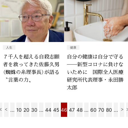
人生
健康
７千人を超える自殺志願
自分の健康は自分で守る
者を救ってきた佐藤久男
──新型コロナに負けな
（蜘蛛の糸理事長）が語る
いために 国際全人医療
〝言葉の力〟
研究所代表理事・永田勝
太郎
...
10
20
30
...
44
45
46
47
48
...
60
70
80
...