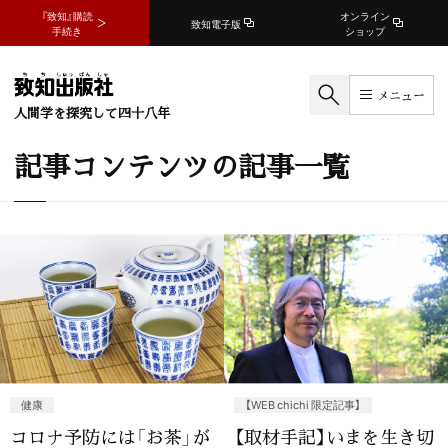
『致知』購読
オンライン
致知電子版
手続き
ショップ
メニュー
人間学を探究して四十八年
記事コンテンツの記事一覧
健康
【WEB chichi 限定記事】
コロナ予防には「お茶」が
【取材手記】いまを生き切