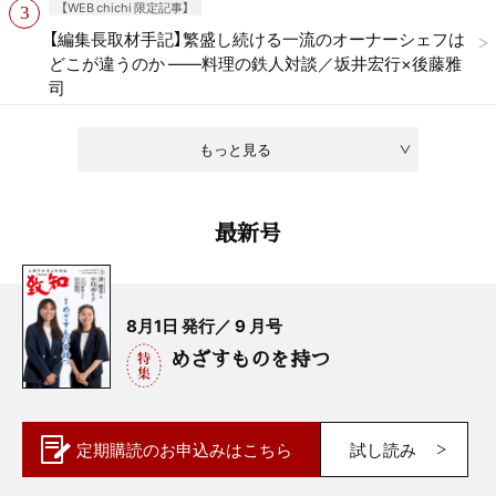
【WEB chichi 限定記事】
【編集長取材手記】繁盛し続ける一流のオーナーシェフは
どこが違うのか ——料理の鉄人対談／坂井宏行×後藤雅
司
もっと見る
最新号
8月1日 発行／ 9 月号
めざすものを持つ
定期購読の
お申込みはこちら
試し読み