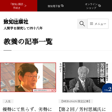
『致知』購読
オンライン
致知電子版
手続き
ショップ
メニュー
人間学を探究して四十八年
教養の記事一覧
人生
【WEB chichi 限定記事】
優勢にて焦らず、劣勢に
【第２回／芳村思風氏に