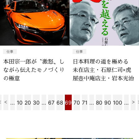
仕事
仕事
本田宗一郎が〝激怒〟し
日本料理の道を極める
ながら伝えたモノづくり
未在店主・石原仁司×虎
の極意
屋壺中庵店主・岩本光治
...
10
20
30
...
67
68
69
70
71
...
80
90
100
...