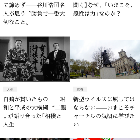
て諦めず——谷川浩司名
聞く】なぜ、「いまこそ、
人が思う〝勝負で一番大
感性は力」なのか？
切なこと〟
人生
教養
白鵬が貫いたもの——昭
新型ウイルスに屈しては
和と平成の大横綱 “二鵬
ならない——いまこそチ
„ が語り合った「相撲と
ャーチルの気概に学びた
人生」
い