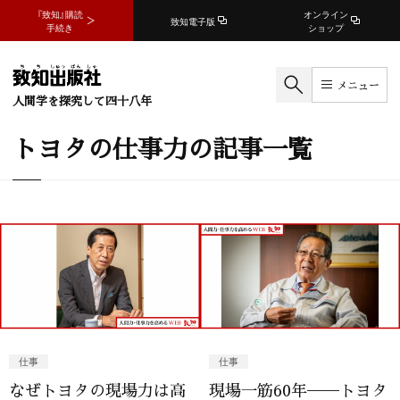
『致知』購読
オンライン
致知電子版
手続き
ショップ
メニュー
人間学を探究して四十八年
トヨタの仕事力の記事一覧
仕事
仕事
なぜトヨタの現場力は高
現場一筋60年──トヨタ