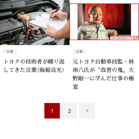
仕事
仕事
トヨタの技術者が繰り返
元トヨタ自動車技監・林
してきた言葉（海稲良光）
南八氏が〝改善の鬼〟大
野耐一に学んだ仕事の極
意
1
2